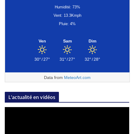
Humidité: 73%
Vent: 13.3Kmph
Pluie: 4%
Ven
Sam
Dim
30°
/
27°
31°
/
27°
32°
/
28°
Data from
MeteoArt.com
L’actualité en vidéos