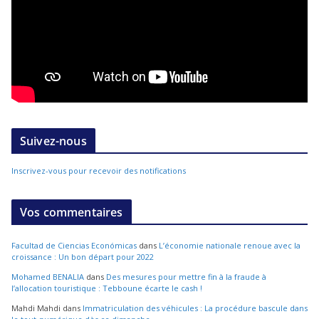
Suivez-nous
Inscrivez-vous pour recevoir des notifications
Vos commentaires
Facultad de Ciencias Económicas
dans
L’économie nationale renoue avec la
croissance : Un bon départ pour 2022
Mohamed BENALIA
dans
Des mesures pour mettre fin à la fraude à
l’allocation touristique : Tebboune écarte le cash !
Mahdi Mahdi
dans
Immatriculation des véhicules : La procédure bascule dans