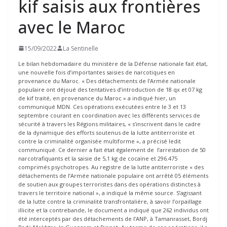
kif saisis aux frontières
avec le Maroc
15/09/2022
La Sentinelle
Le bilan hebdomadaire du ministère de la Défense nationale fait état,
une nouvelle fois d’importantes saisies de narcotiques en
provenance du Maroc. « Des détachements de l’Armée nationale
populaire ont déjoué des tentatives d’introduction de 18 qx et 07 kg
de kif traité, en provenance du Maroc » a indiqué hier, un
communiqué MDN. Ces opérations exécutées entre le 3 et 13
septembre courant en coordination avec les différents services de
sécurité à travers les Régions militaires, « s’inscrivent dans le cadre
de la dynamique des efforts soutenus de la lutte antiterroriste et
contre la criminalité organisée multiforme », a précisé ledit
communiqué. Ce dernier a fait état également de l’arrestation de 50
narcotrafiquants et la saisie de 5,1 kg de cocaïne et 296.475
comprimés psychotropes. Au registre de la lutte antiterroriste « des
détachements de l’Armée nationale populaire ont arrêté 05 éléments
de soutien aux groupes terroristes dans des opérations distinctes à
travers le territoire national », a indiqué la même source. S’agissant
de la lutte contre la criminalité transfrontalière, à savoir l’orpaillage
illicite et la contrebande, le document a indiqué que 262 individus ont
été interceptés par des détachements de l’ANP, à Tamanrasset, Bordj