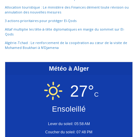
Allocation touristique : Le ministère des Finances dément toute révision ou
annulation des nouvelles mesures
3 actions prioritaires pour protéger El-Qods
Attaf multiplie les tête-à-tête diplomatiques en marge du sommet sur El-
Qods
Algérie-Tchad : Le renforcement de la coopération au cœur de la visite de
Mohamed Boukhari à N’Djamena
Météo à Alger
27°
C
Ensoleillé
Lever du soleil: 05:58 AM
Coucher du soleil: 07:48 PM