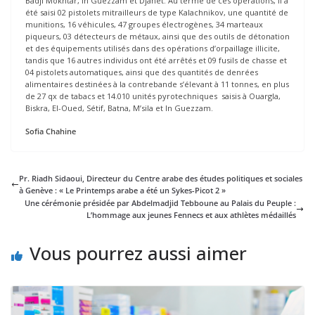
Badji Mokhtar, In Guezzam et Djanet. Au terme de ces opérations, il a
été saisi 02 pistolets mitrailleurs de type Kalachnikov, une quantité de
munitions, 16 véhicules, 47 groupes électrogènes, 34 marteaux
piqueurs, 03 détecteurs de métaux, ainsi que des outils de détonation
et des équipements utilisés dans des opérations d’orpaillage illicite,
tandis que 16 autres individus ont été arrêtés et 09 fusils de chasse et
04 pistolets automatiques, ainsi que des quantités de denrées
alimentaires destinées à la contrebande s’élevant à 11 tonnes, en plus
de 27 qx de tabacs et 14.010 unités pyrotechniques saisis à Ouargla,
Biskra, El-Oued, Sétif, Batna, M’sila et In Guezzam.
Sofia Chahine
Pr. Riadh Sidaoui, Directeur du Centre arabe des études politiques et sociales
à Genève : « Le Printemps arabe a été un Sykes-Picot 2 »
Une cérémonie présidée par Abdelmadjid Tebboune au Palais du Peuple :
L’hommage aux jeunes Fennecs et aux athlètes médaillés
Vous pourrez aussi aimer