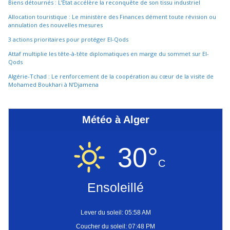
Biens détournés : L’État accélère la reconquête de son tissu industriel
Allocation touristique : Le ministère des Finances dément toute révision ou
annulation des nouvelles mesures
3 actions prioritaires pour protéger El-Qods
Attaf multiplie les tête-à-tête diplomatiques en marge du sommet sur El-
Qods
Algérie-Tchad : Le renforcement de la coopération au cœur de la visite de
Mohamed Boukhari à N’Djamena
Météo à Alger
30°
C
Ensoleillé
Lever du soleil: 05:58 AM
Coucher du soleil: 07:48 PM