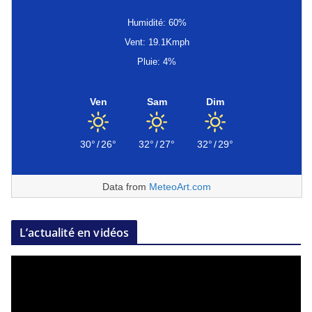
Humidité: 60%
Vent: 19.1Kmph
Pluie: 4%
Ven
Sam
Dim
30°
/
26°
32°
/
27°
32°
/
29°
Data from
MeteoArt.com
L’actualité en vidéos