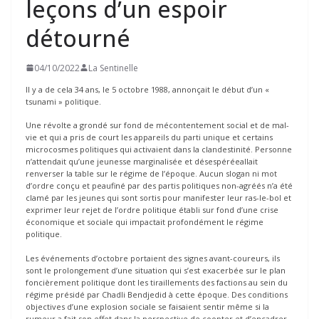
leçons d’un espoir
détourné
04/10/2022
La Sentinelle
Il y a de cela 34 ans, le 5 octobre 1988, annonçait le début d’un «
tsunami » politique.
Une révolte a grondé sur fond de mécontentement social et de mal-
vie et qui a pris de court les appareils du parti unique et certains
microcosmes politiques qui activaient dans la clandestinité. Personne
n’attendait qu’une jeunesse marginalisée et désespéréeallait
renverser la table sur le régime de l’époque. Aucun slogan ni mot
d’ordre conçu et peaufiné par des partis politiques non-agréés n’a été
clamé par les jeunes qui sont sortis pour manifester leur ras-le-bol et
exprimer leur rejet de l’ordre politique établi sur fond d’une crise
économique et sociale qui impactait profondément le régime
politique.
Les événements d’octobre portaient des signes avant-coureurs, ils
sont le prolongement d’une situation qui s’est exacerbée sur le plan
foncièrement politique dont les tiraillements des factions au sein du
régime présidé par Chadli Bendjedid à cette époque. Des conditions
objectives d’une explosion sociale se faisaient sentir même si la
rumeur a fait son effet dans la perspective de coopter et d’encadrer