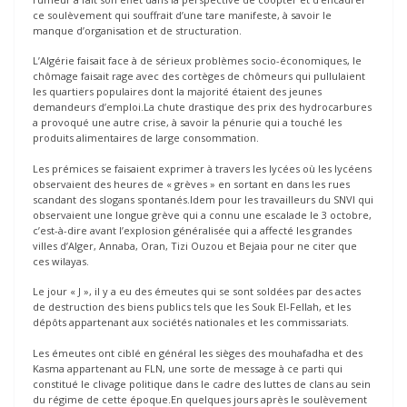
ce soulèvement qui souffrait d’une tare manifeste, à savoir le
manque d’organisation et de structuration.
L’Algérie faisait face à de sérieux problèmes socio-économiques, le
chômage faisait rage avec des cortèges de chômeurs qui pullulaient
les quartiers populaires dont la majorité étaient des jeunes
demandeurs d’emploi.La chute drastique des prix des hydrocarbures
a provoqué une autre crise, à savoir la pénurie qui a touché les
produits alimentaires de large consommation.
Les prémices se faisaient exprimer à travers les lycées où les lycéens
observaient des heures de « grèves » en sortant en dans les rues
scandant des slogans spontanés.Idem pour les travailleurs du SNVI qui
observaient une longue grève qui a connu une escalade le 3 octobre,
c’est-à-dire avant l’explosion généralisée qui a affecté les grandes
villes d’Alger, Annaba, Oran, Tizi Ouzou et Bejaia pour ne citer que
ces wilayas.
Le jour « J », il y a eu des émeutes qui se sont soldées par des actes
de destruction des biens publics tels que les Souk El-Fellah, et les
dépôts appartenant aux sociétés nationales et les commissariats.
Les émeutes ont ciblé en général les sièges des mouhafadha et des
Kasma appartenant au FLN, une sorte de message à ce parti qui
constitué le clivage politique dans le cadre des luttes de clans au sein
du régime de cette époque.En quelques jours après le soulèvement