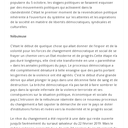
populaire du 5 octobre, les slogans politiques se faisaient esquisser
par des mouvements politiques qui activaient dans la
clandestinité.C’était le premier moment de la revendication politique
inhérente à l’ouverture du système sur les attentes et les aspirations
de la société en matière de libertés démocratiques, syndicales et
culturelles.
Nébuleuse
C’était le début de quelque chose qui allait donner de l’espoir et de la
volonté pour les forces de changement démocratique et social de se
frayer un chemin vers un Etat moderne et de progrès.Cette étape n’a
pas duré longtemps, elle s’est vite transformée en une « parenthèse
» dans les annales politiques du pays. Le processus démocratique a
été complètement dénaturé à telle enseigne que des partis portant
les germes de la violence ont été agréés. C’est le début d’une grande
dérive qui allait plonger le pays dans une décennie faite de sang et de
destruction. La brèche démocratique n’a pas tardé à faire sombrer le
pays dans la spirale infernale de la violence terroriste et ses
conséquences sur la situation politique, économique et sociale du
pays.L’intrusion de la nébuleuse islamiste dans ce nouveau processus
du changement a fait capoter la démarche de voir le pays se doter
d’institutions fortes et rivées vers la modernité et le progrès social.
Le rêve du changement a été reporté à une date qui reste ouverte
jusqu’à l’avènement du sursaut salvateur du 22 février 2019. Mais le