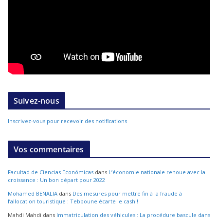
Suivez-nous
Inscrivez-vous pour recevoir des notifications
Vos commentaires
Facultad de Ciencias Económicas
dans
L’économie nationale renoue avec la
croissance : Un bon départ pour 2022
Mohamed BENALIA
dans
Des mesures pour mettre fin à la fraude à
l’allocation touristique : Tebboune écarte le cash !
Mahdi Mahdi
dans
Immatriculation des véhicules : La procédure bascule dans