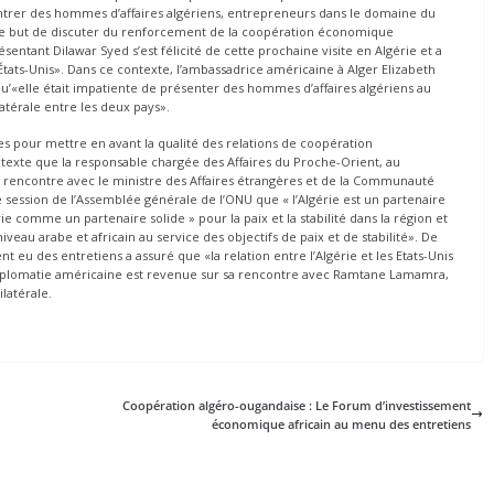
contrer des hommes d’affaires algériens, entrepreneurs dans le domaine du
 but de discuter du renforcement de la coopération économique
ésentant Dilawar Syed s’est félicité de cette prochaine visite en Algérie et a
États-Unis». Dans ce contexte, l’ambassadrice américaine à Alger Elizabeth
 qu’«elle était impatiente de présenter des hommes d’affaires algériens au
atérale entre les deux pays».
es pour mettre en avant la qualité des relations de coopération
ntexte que la responsable chargée des Affaires du Proche-Orient, au
ne rencontre avec le ministre des Affaires étrangères et de la Communauté
session de l’Assemblée générale de l’ONU que « l’Algérie est un partenaire
rie comme un partenaire solide » pour la paix et la stabilité dans la région et
 niveau arabe et africain au service des objectifs de paix et de stabilité». De
u des entretiens a assuré que «la relation entre l’Algérie et les Etats-Unis
a diplomatie américaine est revenue sur sa rencontre avec Ramtane Lamamra,
latérale.
Coopération algéro-ougandaise : Le Forum d’investissement
économique africain au menu des entretiens