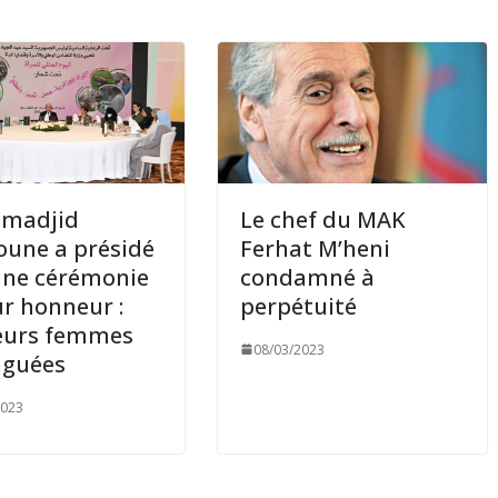
lmadjid
Le chef du MAK
une a présidé
Ferhat M’heni
une cérémonie
condamné à
ur honneur :
perpétuité
eurs femmes
08/03/2023
nguées
2023