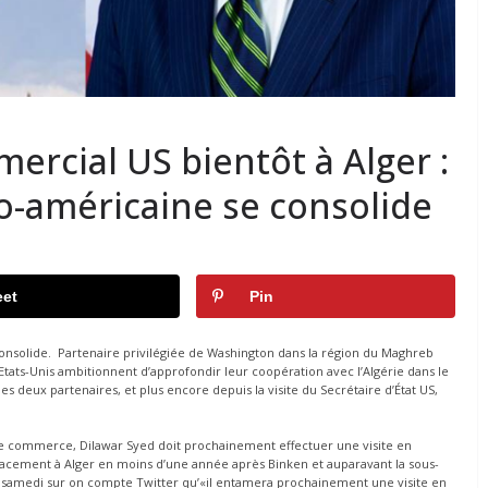
rcial US bientôt à Alger :
o-américaine se consolide
et
Pin
e consolide. Partenaire privilégiée de Washington dans la région du Maghreb
Etats-Unis ambitionnent d’approfondir leur coopération avec l’Algérie dans le
deux partenaires, et plus encore depuis la visite du Secrétaire d’État US,
 le commerce, Dilawar Syed doit prochainement effectuer une visite en
déplacement à Alger en moins d’une année après Binken et auparavant la sous-
 samedi sur on compte Twitter qu’«il entamera prochainement une visite en