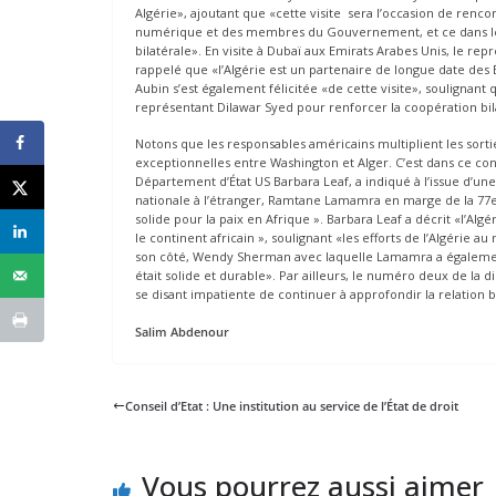
Algérie», ajoutant que «cette visite sera l’occasion de ren
numérique et des membres du Gouvernement, et ce dans le
bilatérale». En visite à Dubaï aux Emirats Arabes Unis, le repr
rappelé que «l’Algérie est un partenaire de longue date des 
Aubin s’est également félicitée «de cette visite», soulignant
représentant Dilawar Syed pour renforcer la coopération bil
Notons que les responsables américains multiplient les sorti
exceptionnelles entre Washington et Alger. C’est dans ce co
Département d’État US Barbara Leaf, a indiqué à l’issue d’u
nationale à l’étranger, Ramtane Lamamra en marge de la 77e 
solide pour la paix en Afrique ». Barbara Leaf a décrit «l’Algé
le continent africain », soulignant «les efforts de l’Algérie au
son côté, Wendy Sherman avec laquelle Lamamra a également e
était solide et durable». Par ailleurs, le numéro deux de l
se disant impatiente de continuer à approfondir la relation bi
Salim Abdenour
Conseil d’Etat : Une institution au service de l’État de droit
Vous pourrez aussi aimer