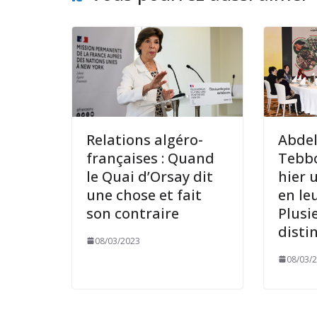
Relations algéro-
Abde
françaises : Quand
Tebbo
le Quai d’Orsay dit
hier 
une chose et fait
en le
son contraire
Plusi
disti
08/03/2023
08/03/