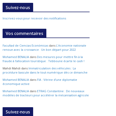
Suivez-nous
Inscrivez-vous pour recevoir des notifications
Vos commentaires
Facultad de Ciencias Económicas
dans
L’économie nationale
renoue avec la croissance : Un bon départ pour 2022
Mohamed BENALIA
dans
Des mesures pour mettre fin à la
fraude à l’allocation touristique : Tebboune écarte le cash !
Mahdi Mahdi
dans
Immatriculation des véhicules : La
procédure bascule dans le tout-numérique dès ce dimanche
Mohamed BENALIA
dans
FIA : Vitrine d’une diplomatie
économique active
Mohamed BENALIA
dans
ETRAG Constantine : De nouveaux
modèles de tracteurs pour accélérer la mécanisation agricole
Suivez-nous