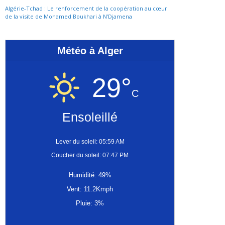
Algérie-Tchad : Le renforcement de la coopération au cœur
de la visite de Mohamed Boukhari à N’Djamena
Météo à Alger
29°
C
Ensoleillé
Lever du soleil: 05:59 AM
Coucher du soleil: 07:47 PM
Humidité: 49%
Vent: 11.2Kmph
Pluie: 3%