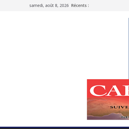
Passer
samedi, août 8, 2026
Récents :
au
contenu