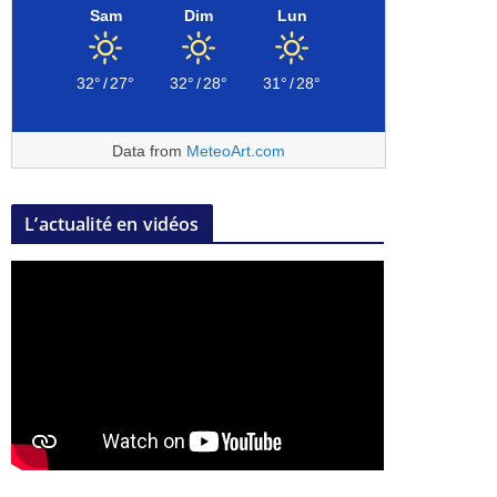
Sam
Dim
Lun
32°
/
27°
32°
/
28°
31°
/
28°
Data from
MeteoArt.com
L’actualité en vidéos