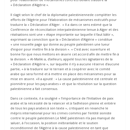
« Déclaration d’Algérie ».
Il s’agit selon le chef de la diplomatie palestiniennede compléter les
efforts de l’Algérie pour l’élaboration de mécanismes exécutifs pour
traduire la « Déclaration d’Alger. » Il a dans ce sens estimé que la
Conférence de réconciliation interpalestinienne tenue à Alger et des
réalisations sont une « étape importante sur laquelle il faut bâtir »,
exprimant sa conviction que la « Déclaration d’Algérie » constitue
« une nouvelle page qui donne au peuple palestinien une lueur
d’espoir pour mettre fin à la division ». « C’est avec ouverture et
bonne foi que nous mettons en œuvre cet accord afin de mettre fin à
la division. » Al-Maliki a, d’ailleurs, appelé tous les signataires de la
« Déclaration d’Algérie », sur laquelle il n’y a aucune réserve d’aucune
partie, « à la traduire sur le terrain et à coopérer avec le comité
arabe qui sera formé et à mettre en place des mécanismes pour sa
mise en œuvre. »Il a ajouté : « La cause palestinienne est centrale et
pionnière pour les pays arabes » et que la résolution sur la question
palestinienne a fait consensus.
Dans ce contexte, il a souligné « l’importance de l’Initiative de paix
arabe et la nécessité de la relancer et à l’adhésion pleine et entière
de tous les pays arabes à son texte », critiquant en revanche le
mépris international pour les crimes commis par l’entité sioniste
contre le peuple palestinien.Le MAE palestinien n’a pas manqué de
saluer, à l’occasion, la position inébranlable et le soutien
inconditionnel de l’Algérie à la cause palestinienne en tant que