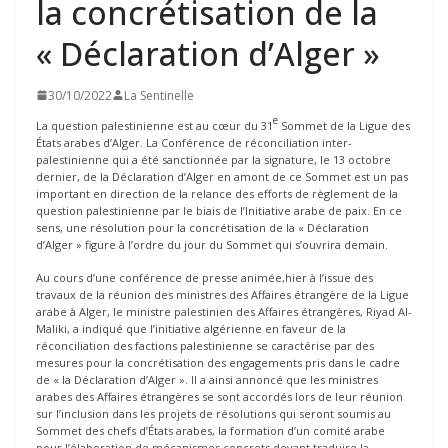
la concrétisation de la
« Déclaration d’Alger »
30/10/2022
La Sentinelle
e
La question palestinienne est au cœur du 31
Sommet de la Ligue des
États arabes d’Alger. La Conférence de réconciliation inter-
palestinienne qui a été sanctionnée par la signature, le 13 octobre
dernier, de la Déclaration d’Alger en amont de ce Sommet est un pas
important en direction de la relance des efforts de règlement de la
question palestinienne par le biais de l’Initiative arabe de paix. En ce
sens, une résolution pour la concrétisation de la « Déclaration
d’Alger » figure à l’ordre du jour du Sommet qui s’ouvrira demain.
Au cours d’une conférence de presse animée,hier à l’issue des
travaux de la réunion des ministres des Affaires étrangère de la Ligue
arabe à Alger, le ministre palestinien des Affaires étrangères, Riyad Al-
Maliki, a indiqué que l’initiative algérienne en faveur de la
réconciliation des factions palestinienne se caractérise par des
mesures pour la concrétisation des engagements pris dans le cadre
de « la Déclaration d’Alger ». Il a ainsi annoncé que les ministres
arabes des Affaires étrangères se sont accordés lors de leur réunion
sur l’inclusion dans les projets de résolutions qui seront soumis au
Sommet des chefs d’États arabes, la formation d’un comité arabe
pour l’élaboration de mécanismes concrets devant traduire la