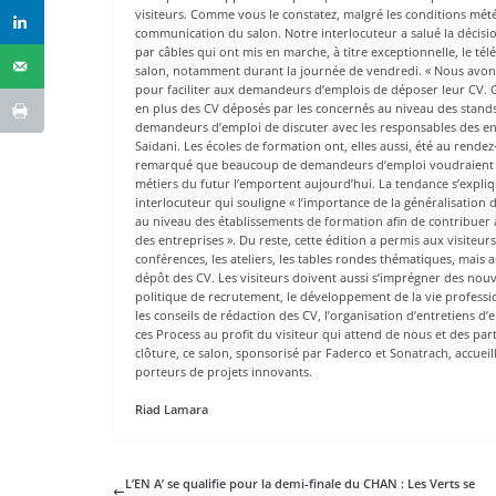
visiteurs. Comme vous le constatez, malgré les conditions météo
communication du salon. Notre interlocuteur a salué la décisio
par câbles qui ont mis en marche, à titre exceptionnelle, le té
salon, notamment durant la journée de vendredi. « Nous avons
pour faciliter aux demandeurs d’emplois de déposer leur CV. 
en plus des CV déposés par les concernés au niveau des stands
demandeurs d’emploi de discuter avec les responsables des en
Saidani. Les écoles de formation ont, elles aussi, été au rendez
remarqué que beaucoup de demandeurs d’emploi voudraient cha
métiers du futur l’emportent aujourd’hui. La tendance s’expliqu
interlocuteur qui souligne « l’importance de la généralisation de
au niveau des établissements de formation afin de contribuer à 
des entreprises ». Du reste, cette édition a permis aux visite
conférences, les ateliers, les tables rondes thématiques, mais a
dépôt des CV. Les visiteurs doivent aussi s’imprégner des nouvelle
politique de recrutement, le développement de la vie professi
les conseils de rédaction des CV, l’organisation d’entretiens d
ces Process au profit du visiteur qui attend de nous et des part
clôture, ce salon, sponsorisé par Faderco et Sonatrach, accuei
porteurs de projets innovants.
Riad Lamara
L’EN A’ se qualifie pour la demi-finale du CHAN : Les Verts se