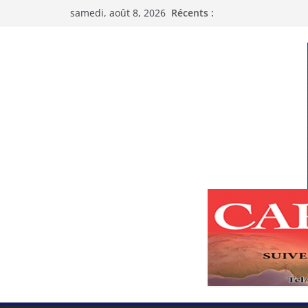
Passer
samedi, août 8, 2026
Récents :
au
contenu