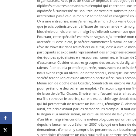
organisateurs. Avec près de 5 000 CV déposés chaque jour, ce 
diplômés et autres demandeurs d’emploi qui cherchent une issu
diplômée à l’université de Bab Ezzouar s’est dite satisfaite par 
m’attendais pas à ce que mon CV soit déposé et enregistré en u
CV à une entreprise, mais j’ai enregistré mon choix via le Cod
que je suis optimiste quant à l’issue de ma demande », témoigne
biochimie qui, visiblement, malgré qu’elle soit convaincue que
Pourtant, cette spécialité est très en vogue. « J’ai terminé 
acceptée. Si c’est le cas, je préfère commencer à travailler car j
rêve de s’investir dans les métiers du futur, c’est-à-dire le mo
participants et exposants représentant des entreprises économ
des équipes spécialisées en ressources humaines, à l’instar de 
d’assurance, Cosider et autres groupes des secteurs du digita
talents. Rien que la première journée, nous avons eu près de 
nous avons reçu au niveau de notre stand », explique une res
société feront l’objet d’une attention particulière. Nous acco
Même son de cloche chez Cosider, Sonatrach ou encore Air Alg
pour prétendre décrocher un emploi. « J’ai accompagné ma fill
de la sortie de Tizi Ouzou. Sincèrement, l’accueil est à la haut
ma fille retrouve le sourire, car elle est au chômage depuis deu
qui lui permettrait de trouver un boulot », témoigne G. Ahmed,
aussi, été pris d’assaut par les demandeurs d’emploi. Il faut d
le slogan « La numérisation, un outil au service de la dynamiq
d’un titre malgré les conditions météorologiques qui ont empêc
depuis le lancement du Salon en 2007, déployé une base de do
demandeurs d’emploi, y compris les personnes aux besoins spé
susceptibles d’apporter un plus qualitatif aux entreprises éco