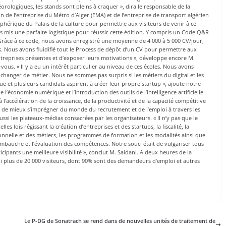
rologiques, les stands sont pleins à craquer », dira le responsable de la
n de l’entreprise du Métro d’Alger (EMA) et de l’entreprise de transport algérien
léphérique du Palais de la culture pour permettre aux visiteurs de venir à ce
 mis une parfaite logistique pour réussir cette édition. Y compris un Code Q&R
Grâce à ce code, nous avons enregistré une moyenne de 4 000 à 5 000 CV/jour,
. Nous avons fluidifié tout le Process de dépôt d’un CV pour permettre aux
treprises présentes et d’exposer leurs motivations », développe encore M.
-vous. « Il y a eu un intérêt particulier au niveau de ces écoles. Nous avons
nger de métier. Nous ne sommes pas surpris si les métiers du digital et les
e et plusieurs candidats aspirent à créer leur propre startup », ajoute notre
 l’économie numérique et l’introduction des outils de l’intelligence artificielle
l’accélération de la croissance, de la productivité et de la capacité compétitive
urs de mieux s’imprégner du monde du recrutement et de l’emploi à travers les
ussi les plateaux-médias consacrées par les organisateurs. « Il n’y pas que le
s lois régissant la création d’entreprises et des startups, la fiscalité, la
onnelle et des métiers, les programmes de formation et les modalités ainsi que
’embauche et l’évaluation des compétences. Notre souci était de vulgariser tous
icipants une meilleure visibilité », conclut M. Saidani. A deux heures de la
lli plus de 20 000 visiteurs, dont 90% sont des demandeurs d’emploi et autres
Le P-DG de Sonatrach se rend dans de nouvelles unités de traitement de