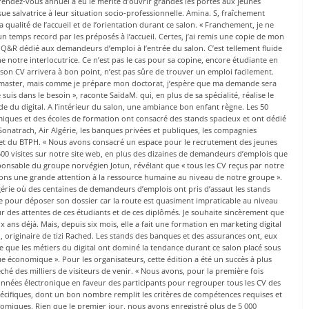
rendez-vous annuel a eu le mérite d’ouvrir grandes les portes aux jeunes
e salvatrice à leur situation socio-professionnelle. Amina. S, fraîchement
la qualité de l’accueil et de l’orientation durant ce salon. « Franchement, je ne
n temps record par les préposés à l’accueil. Certes, j’ai remis une copie de mon
e Q&R dédié aux demandeurs d’emploi à l’entrée du salon. C’est tellement fluide
 notre interlocutrice. Ce n’est pas le cas pour sa copine, encore étudiante en
 son CV arrivera à bon point, n’est pas sûre de trouver un emploi facilement.
mon master, mais comme je prépare mon doctorat, j’espère que ma demande sera
e suis dans le besoin », raconte SaidaM. qui, en plus de sa spécialité, réalise le
nde du digital. A l’intérieur du salon, une ambiance bon enfant règne. Les 50
iques et des écoles de formation ont consacré des stands spacieux et ont dédié
Sonatrach, Air Algérie, les banques privées et publiques, les compagnies
l et du BTPH. « Nous avons consacré un espace pour le recrutement des jeunes
500 visites sur notre site web, en plus des dizaines de demandeurs d’emplois que
ponsable du groupe norvégien Jotun, révélant que « tous les CV reçus par notre
rdons une grande attention à la ressource humaine au niveau de notre groupe ».
érie où des centaines de demandeurs d’emplois ont pris d’assaut les stands
e pour déposer son dossier car la route est quasiment impraticable au niveau
eur des attentes de ces étudiants et de ces diplômés. Je souhaite sincèrement que
x ans déjà. Mais, depuis six mois, elle a fait une formation en marketing digital
 originaire de tizi Rached. Les stands des banques et des assurances ont, eux
ire que les métiers du digital ont dominé la tendance durant ce salon placé sous
ue économique ». Pour les organisateurs, cette édition a été un succès à plus
hé des milliers de visiteurs de venir. « Nous avons, pour la première fois
nnées électronique en faveur des participants pour regrouper tous les CV des
cifiques, dont un bon nombre remplit les critères de compétences requises et
nomiques. Rien que le premier jour, nous avons enregistré plus de 5 000