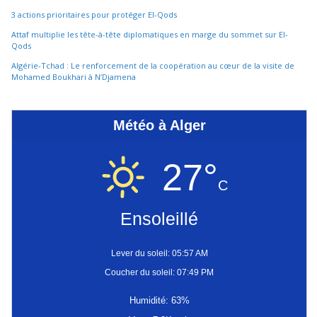
3 actions prioritaires pour protéger El-Qods
Attaf multiplie les tête-à-tête diplomatiques en marge du sommet sur El-
Qods
Algérie-Tchad : Le renforcement de la coopération au cœur de la visite de
Mohamed Boukhari à N’Djamena
Météo à Alger
27°
C
Ensoleillé
Lever du soleil: 05:57 AM
Coucher du soleil: 07:49 PM
Humidité: 63%