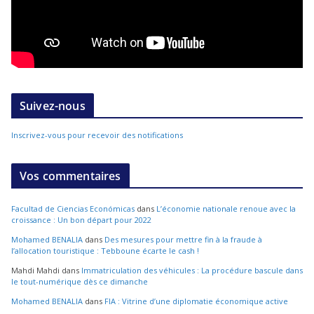
Suivez-nous
Inscrivez-vous pour recevoir des notifications
Vos commentaires
Facultad de Ciencias Económicas
dans
L’économie nationale renoue avec la
croissance : Un bon départ pour 2022
Mohamed BENALIA
dans
Des mesures pour mettre fin à la fraude à
l’allocation touristique : Tebboune écarte le cash !
Mahdi Mahdi
dans
Immatriculation des véhicules : La procédure bascule dans
le tout-numérique dès ce dimanche
Mohamed BENALIA
dans
FIA : Vitrine d’une diplomatie économique active