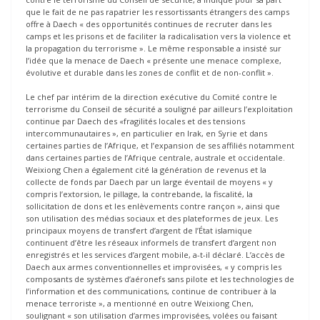
que le fait de ne pas rapatrier les ressortissants étrangers des camps
offre à Daech « des opportunités continues de recruter dans les
camps et les prisons et de faciliter la radicalisation vers la violence et
la propagation du terrorisme ». Le même responsable a insisté sur
l’idée que la menace de Daech « présente une menace complexe,
évolutive et durable dans les zones de conflit et de non-conflit ».
Le chef par intérim de la direction exécutive du Comité contre le
terrorisme du Conseil de sécurité a souligné par ailleurs l’exploitation
continue par Daech des «fragilités locales et des tensions
intercommunautaires », en particulier en Irak, en Syrie et dans
certaines parties de l’Afrique, et l’expansion de ses affiliés notamment
dans certaines parties de l’Afrique centrale, australe et occidentale.
Weixiong Chen a également cité la génération de revenus et la
collecte de fonds par Daech par un large éventail de moyens « y
compris l’extorsion, le pillage, la contrebande, la fiscalité, la
sollicitation de dons et les enlèvements contre rançon », ainsi que
son utilisation des médias sociaux et des plateformes de jeux. Les
principaux moyens de transfert d’argent de l’État islamique
continuent d’être les réseaux informels de transfert d’argent non
enregistrés et les services d’argent mobile, a-t-il déclaré. L’accès de
Daech aux armes conventionnelles et improvisées, « y compris les
composants de systèmes d’aéronefs sans pilote et les technologies de
l’information et des communications, continue de contribuer à la
menace terroriste », a mentionné en outre Weixiong Chen,
soulignant « son utilisation d’armes improvisées, volées ou faisant