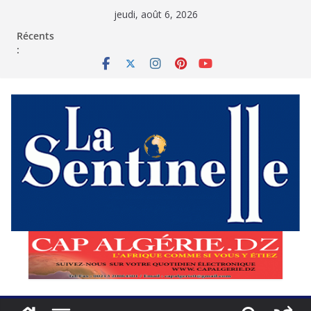
Passer
jeudi, août 6, 2026
au
contenu
Récents
: