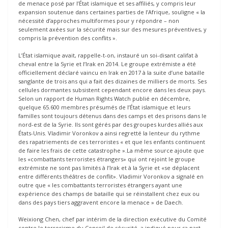
de menace posé par l’État islamique et ses affiliés, y compris leur
expansion soutenue dans certaines parties de l’Afrique, souligne « la
nécessité d’approches multiformes pour y répondre – non
seulement axées sur la sécurité mais sur des mesures préventives, y
compris la prévention des conflits ».
L’État islamique avait, rappelle-t-on, instauré un soi-disant califat à
cheval entre la Syrie et l’Irak en 2014. Le groupe extrémiste a été
officiellement déclaré vaincu en Irak en 2017 à la suite d’une bataille
sanglante de trois ans qui a fait des dizaines de milliers de morts. Ses
cellules dormantes subsistent cependant encore dans les deux pays.
Selon un rapport de Human Rights Watch publié en décembre,
quelque 65.600 membres présumés de l’État islamique et leurs
familles sont toujours détenus dans des camps et des prisons dans le
nord-est de la Syrie. Ils sont gérés par des groupes kurdes alliés aux
États-Unis. Vladimir Voronkov a ainsi regretté la lenteur du rythme
des rapatriements de ces terroristes « et que les enfants continuent
de faire les frais de cette catastrophe ».La même source ajoute que
les «combattants terroristes étrangers» qui ont rejoint le groupe
extrémiste ne sont pas limités à l’Irak et à la Syrie et «se déplacent
entre différents théâtres de conflit». Vladimir Voronkov a signalé en
outre que « les combattants terroristes étrangers ayant une
expérience des champs de bataille qui se réinstallent chez eux ou
dans des pays tiers aggravent encore la menace » de Daech.
Weixiong Chen, chef par intérim de la direction exécutive du Comité
contre le terrorisme du Conseil de sécurité, a indiqué pour sa part