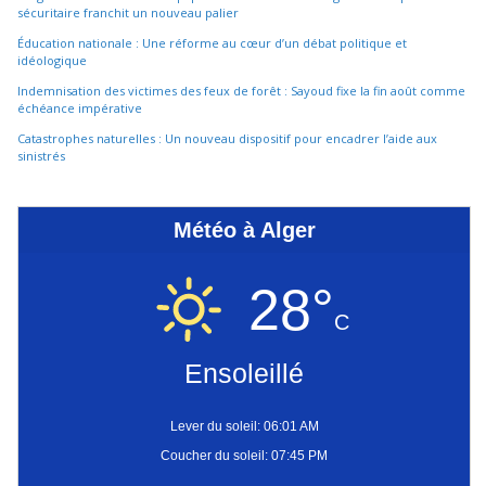
sécuritaire franchit un nouveau palier
Éducation nationale : Une réforme au cœur d’un débat politique et
idéologique
Indemnisation des victimes des feux de forêt : Sayoud fixe la fin août comme
échéance impérative
Catastrophes naturelles : Un nouveau dispositif pour encadrer l’aide aux
sinistrés
Météo à Alger
28°
C
Ensoleillé
Lever du soleil: 06:01 AM
Coucher du soleil: 07:45 PM