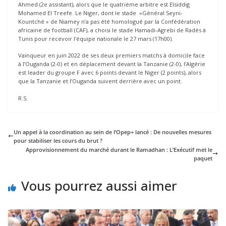
Ahmed (2e assistant), alors que le quatrième arbitre est Elsiddig
Mohamed El Treefe. Le Niger, dont le stade »Général Seyni-
Kountché » de Niamey n’a pas été homologué par la Confédération
africaine de football (CAF), a choisi le stade Hamadi-Agrebi de Radès à
Tunis pour recevoir l’équipe nationale le 27 mars (17h00).
Vainqueur en juin 2022 de ses deux premiers matchs à domicile face
à l’Ouganda (2-0) et en déplacement devant la Tanzanie (2-0), l’Algérie
est leader du groupe F avec 6 points devant le Niger (2 points), alors
que la Tanzanie et l’Ouganda suivent derrière avec un point.
R.S.
Un appel à la coordination au sein de l’Opep+ lancé : De nouvelles mesures
pour stabiliser les cours du brut ?
Approvisionnement du marché durant le Ramadhan : L’Exécutif met le
paquet
Vous pourrez aussi aimer