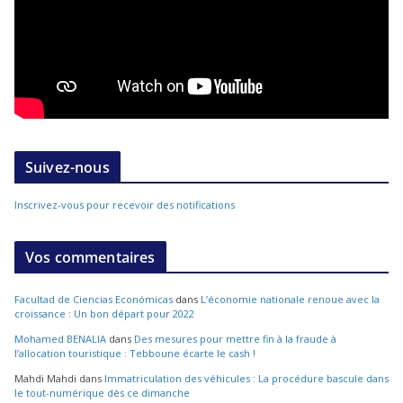
Suivez-nous
Inscrivez-vous pour recevoir des notifications
Vos commentaires
Facultad de Ciencias Económicas
dans
L’économie nationale renoue avec la
croissance : Un bon départ pour 2022
Mohamed BENALIA
dans
Des mesures pour mettre fin à la fraude à
l’allocation touristique : Tebboune écarte le cash !
Mahdi Mahdi
dans
Immatriculation des véhicules : La procédure bascule dans
le tout-numérique dès ce dimanche