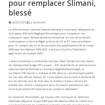
pour remplacer Slimani,
blessé
20/03/2023
La Sentinelle
Le sélectionneur national Djamel Belmadi a convoqué l’attaquant du
club qatari d’Al Sadd Baghdad Bounedjah pour remplacer son
coéquipier Islam Slimani (Anderlecht) blessé, en vue de la double
confrontation contre le Niger prévue les 23 et 27 mars prochains
pour le compte des 3e et 4e journées des qualifications de la Coupe
d’Afrique des Nations CAN 2023, a annoncé lundi la Fédération
algérienne de football (FAF).
« Suite à la blessure contractée hier par Islam Slimani lors du match
du championnat belge OH Louvain – RSC Anderlecht, le sélectionneur
national Djamel Belmadi a convoqué Baghdad Bounedjah, le
sociétaire d’Al-Sad SC », indique la FAF dans un communiqué publié
sur son site officiel. Auteur de 7 buts depuis son arrivée à Anderlecht
lors du dernier jour du mercato, le meilleur buteur encore en
activité des »Verts » manquera donc l’occasion d’améliorer son
record personnel (41 buts) sous les couleurs nationales.
En revanche, Bounedjah, qui n’a plus été convoqué en sélection
nationale depuis la Coupe d’Afrique des Nations 2022 au Cameroun,
aura l’opportunité de confirmer sa forme actuelle et surtout son