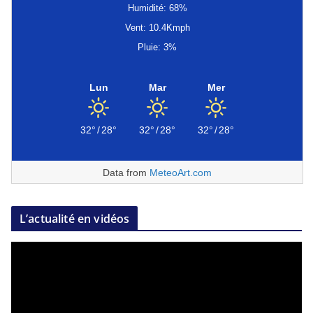
Humidité: 68%
Vent: 10.4Kmph
Pluie: 3%
Lun
Mar
Mer
32°
/
28°
32°
/
28°
32°
/
28°
Data from
MeteoArt.com
L’actualité en vidéos