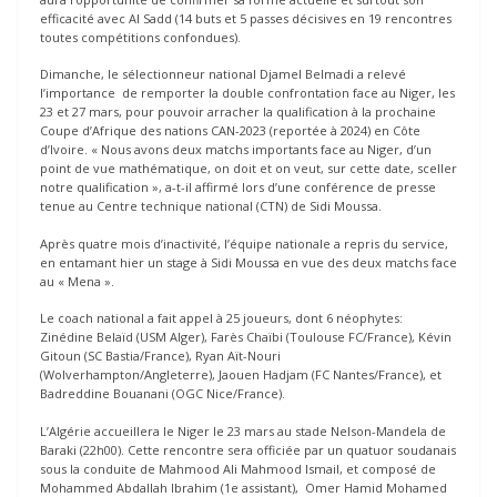
efficacité avec Al Sadd (14 buts et 5 passes décisives en 19 rencontres
toutes compétitions confondues).
Dimanche, le sélectionneur national Djamel Belmadi a relevé
l’importance de remporter la double confrontation face au Niger, les
23 et 27 mars, pour pouvoir arracher la qualification à la prochaine
Coupe d’Afrique des nations CAN-2023 (reportée à 2024) en Côte
d’Ivoire. « Nous avons deux matchs importants face au Niger, d’un
point de vue mathématique, on doit et on veut, sur cette date, sceller
notre qualification », a-t-il affirmé lors d’une conférence de presse
tenue au Centre technique national (CTN) de Sidi Moussa.
Après quatre mois d’inactivité, l’équipe nationale a repris du service,
en entamant hier un stage à Sidi Moussa en vue des deux matchs face
au « Mena ».
Le coach national a fait appel à 25 joueurs, dont 6 néophytes:
Zinédine Belaïd (USM Alger), Farès Chaïbi (Toulouse FC/France), Kévin
Gitoun (SC Bastia/France), Ryan Aït-Nouri
(Wolverhampton/Angleterre), Jaouen Hadjam (FC Nantes/France), et
Badreddine Bouanani (OGC Nice/France).
L’Algérie accueillera le Niger le 23 mars au stade Nelson-Mandela de
Baraki (22h00). Cette rencontre sera officiée par un quatuor soudanais
sous la conduite de Mahmood Ali Mahmood Ismail, et composé de
Mohammed Abdallah Ibrahim (1e assistant), Omer Hamid Mohamed