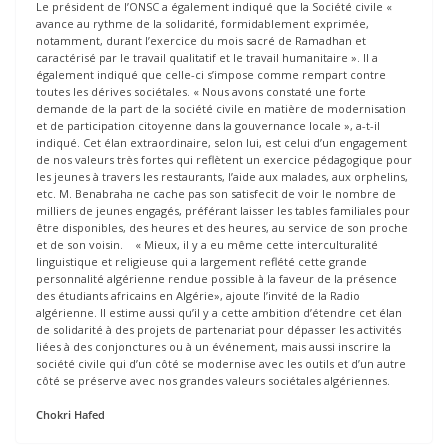
Le président de l’ONSC a également indiqué que la Société civile «
avance au rythme de la solidarité, formidablement exprimée,
notamment, durant l’exercice du mois sacré de Ramadhan et
caractérisé par le travail qualitatif et le travail humanitaire ». Il a
également indiqué que celle-ci s’impose comme rempart contre
toutes les dérives sociétales. « Nous avons constaté une forte
demande de la part de la société civile en matière de modernisation
et de participation citoyenne dans la gouvernance locale », a-t-il
indiqué. Cet élan extraordinaire, selon lui, est celui d’un engagement
de nos valeurs très fortes qui reflètent un exercice pédagogique pour
les jeunes à travers les restaurants, l’aide aux malades, aux orphelins,
etc. M. Benabraha ne cache pas son satisfecit de voir le nombre de
milliers de jeunes engagés, préférant laisser les tables familiales pour
être disponibles, des heures et des heures, au service de son proche
et de son voisin. « Mieux, il y a eu même cette interculturalité
linguistique et religieuse qui a largement reflété cette grande
personnalité algérienne rendue possible à la faveur de la présence
des étudiants africains en Algérie», ajoute l’invité de la Radio
algérienne. Il estime aussi qu’il y a cette ambition d’étendre cet élan
de solidarité à des projets de partenariat pour dépasser les activités
liées à des conjonctures ou à un événement, mais aussi inscrire la
société civile qui d’un côté se modernise avec les outils et d’un autre
côté se préserve avec nos grandes valeurs sociétales algériennes.
Chokri Hafed