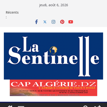
Passer
jeudi, août 6, 2026
au
contenu
Récents
: