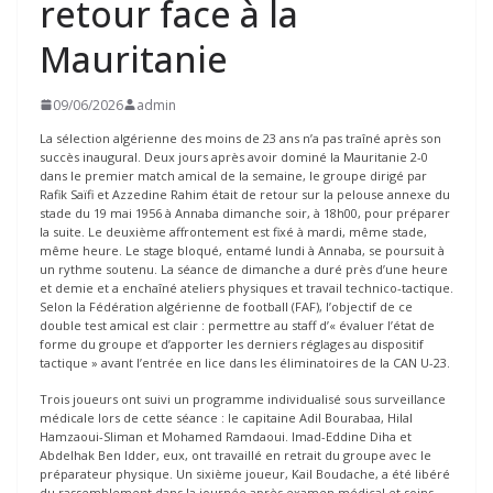
retour face à la
Mauritanie
09/06/2026
admin
La sélection algérienne des moins de 23 ans n’a pas traîné après son
succès inaugural. Deux jours après avoir dominé la Mauritanie 2-0
dans le premier match amical de la semaine, le groupe dirigé par
Rafik Saïfi et Azzedine Rahim était de retour sur la pelouse annexe du
stade du 19 mai 1956 à Annaba dimanche soir, à 18h00, pour préparer
la suite. Le deuxième affrontement est fixé à mardi, même stade,
même heure. Le stage bloqué, entamé lundi à Annaba, se poursuit à
un rythme soutenu. La séance de dimanche a duré près d’une heure
et demie et a enchaîné ateliers physiques et travail technico-tactique.
Selon la Fédération algérienne de football (FAF), l’objectif de ce
double test amical est clair : permettre au staff d’« évaluer l’état de
forme du groupe et d’apporter les derniers réglages au dispositif
tactique » avant l’entrée en lice dans les éliminatoires de la CAN U-23.
Trois joueurs ont suivi un programme individualisé sous surveillance
médicale lors de cette séance : le capitaine Adil Bourabaa, Hilal
Hamzaoui-Sliman et Mohamed Ramdaoui. Imad-Eddine Diha et
Abdelhak Ben Idder, eux, ont travaillé en retrait du groupe avec le
préparateur physique. Un sixième joueur, Kail Boudache, a été libéré
du rassemblement dans la journée après examen médical et soins