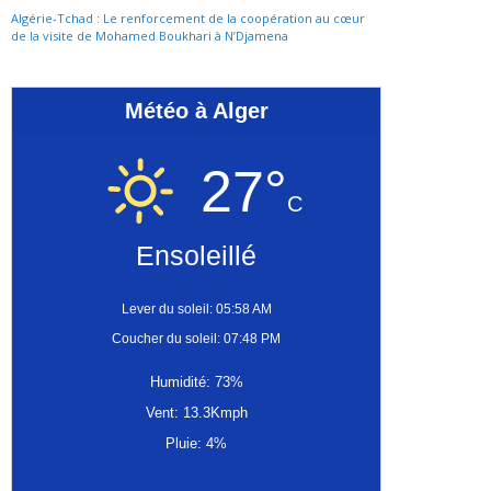
Algérie-Tchad : Le renforcement de la coopération au cœur
de la visite de Mohamed Boukhari à N’Djamena
Météo à Alger
27°
C
Ensoleillé
Lever du soleil: 05:58 AM
Coucher du soleil: 07:48 PM
Humidité: 73%
Vent: 13.3Kmph
Pluie: 4%