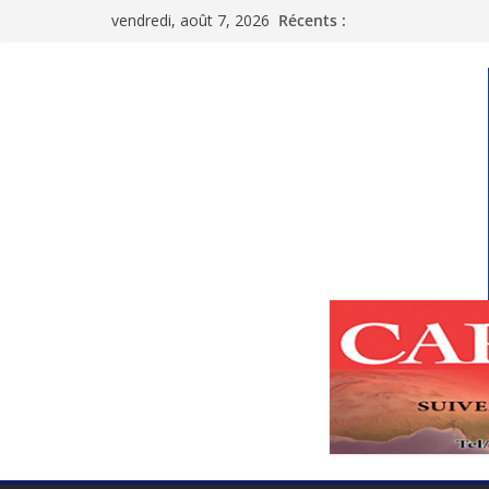
Passer
vendredi, août 7, 2026
Récents :
au
contenu