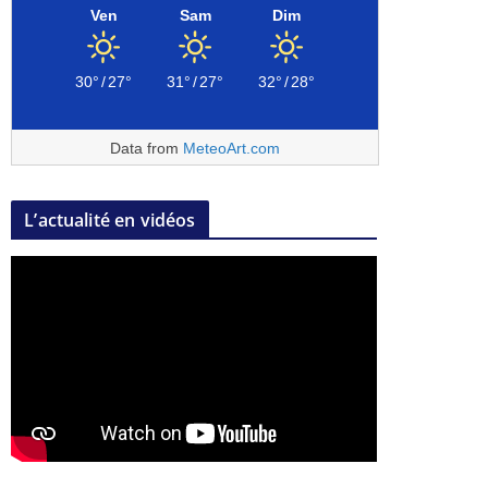
Ven
Sam
Dim
30°
/
27°
31°
/
27°
32°
/
28°
Data from
MeteoArt.com
L’actualité en vidéos