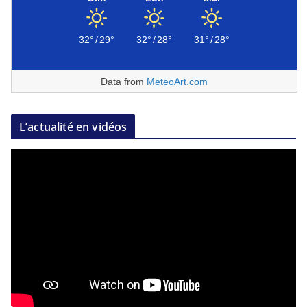
32°
/
29°
32°
/
28°
31°
/
28°
Data from
MeteoArt.com
L’actualité en vidéos