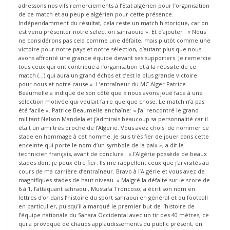
adressons nos vifs remerciements à l’Etat algérien pour l’organisation
de ce match et au peuple algérien pour cette présence.
Indépendamment du résultat, cela reste un match historique, car on
est venu présenter notre sélection sahraouie ». Et d’ajouter : « Nous
ne considérons pas cela comme une défaite, mais plutôt comme une
victoire pour notre pays et notre sélection, d’autant plus que nous
avons affronté une grande équipe devant ses supporters. Je remercie
tous ceux qui ont contribué à l’organisation et à la réussite de ce
match (…) qui aura un grand échos et c’est la plus grande victoire
pour nous et notre cause ». L’entraîneur du MC Alger Patrice
Beaumelle a indiqué de son côté que « nous avons joué face à une
sélection motivée qui voulait faire quelque chose. Le match n’a pas
été facile ». Patrice Beaumelle enchaîne: « J’ai rencontré le grand
militant Nelson Mandela et j’admirais beaucoup sa personnalité car il
était un ami très proche de l’Algérie. Vous avez choisi de nommer ce
stade en hommage à cet homme. Je suis très fier de jouer dans cette
enceinte qui porte le nom d’un symbole de la paix », a dit le
technicien français, avant de conclure : « l’Algérie possède de beaux
stades dont je peux être fier. Ils me rappellent ceux que j’ai visités au
cours de ma carrière d’entraîneur. Bravo à l’Algérie et vous avez de
magnifiques stades de haut niveau. » Malgré la défaite sur le score de
6 à 1, l’attaquant sahraoui, Mustafa Troncoso, a écrit son nom en
lettres d’or dans l’histoire du sport sahraoui en général et du football
en particulier, puisqu’il a marqué le premier but de l’histoire de
l’équipe nationale du Sahara Occidental avec un tir des 40 mètres, ce
qui a provoqué de chauds applaudissements du public présent, en