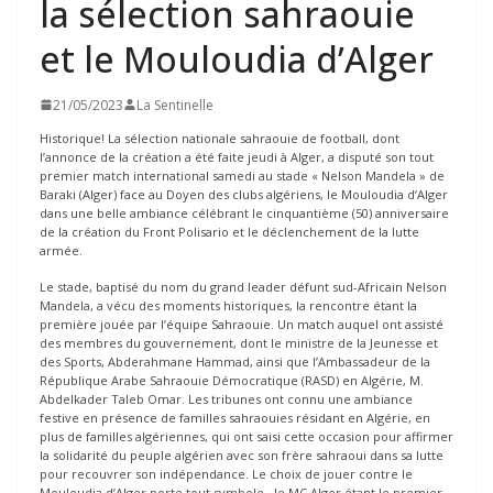
la sélection sahraouie
et le Mouloudia d’Alger
21/05/2023
La Sentinelle
Historique! La sélection nationale sahraouie de football, dont
l’annonce de la création a été faite jeudi à Alger, a disputé son tout
premier match international samedi au stade « Nelson Mandela » de
Baraki (Alger) face au Doyen des clubs algériens, le Mouloudia d’Alger
dans une belle ambiance célébrant le cinquantième (50) anniversaire
de la création du Front Polisario et le déclenchement de la lutte
armée.
Le stade, baptisé du nom du grand leader défunt sud-Africain Nelson
Mandela, a vécu des moments historiques, la rencontre étant la
première jouée par l’équipe Sahraouie. Un match auquel ont assisté
des membres du gouvernement, dont le ministre de la Jeunesse et
des Sports, Abderahmane Hammad, ainsi que l’Ambassadeur de la
République Arabe Sahraouie Démocratique (RASD) en Algérie, M.
Abdelkader Taleb Omar. Les tribunes ont connu une ambiance
festive en présence de familles sahraouies résidant en Algérie, en
plus de familles algériennes, qui ont saisi cette occasion pour affirmer
la solidarité du peuple algérien avec son frère sahraoui dans sa lutte
pour recouvrer son indépendance. Le choix de jouer contre le
Mouloudia d’Alger porte tout symbole, le MC Alger étant le premier