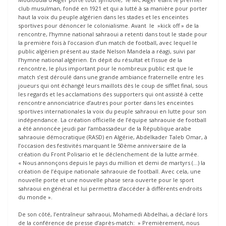
club musulman, fondé en 1921 et qui a lutté à sa manière pour porter
haut la voix du peuple algérien dans les stades et les enceintes
sportives pour dénoncer le colonialisme. Avant le »kick off » de la
rencontre, l’hymne national sahraoui a retenti dans tout le stade pour
la première fois à l’occasion d’un match de football, avec lequel le
public algérien présent au stade Nelson Mandela a réagi, suivi par
l’hymne national algérien. En dépit du résultat et l’issue de la
rencontre, le plus important pour le nombreux public est que le
match s’est déroulé dans une grande ambiance fraternelle entre les
joueurs qui ont échangé leurs maillots dès le coup de sifflet final, sous
les regards et les acclamations des supporters qui ont assisté à cette
rencontre annonciatrice d’autres pour porter dans les enceintes
sportives internationales la voix du peuple sahraoui en lutte pour son
indépendance. La création officielle de l’équipe sahraouie de football
a été annoncée jeudi par l’ambassadeur de la République arabe
sahraouie démocratique (RASD) en Algérie, Abdelkader Taleb Omar, à
l’occasion des festivités marquant le 50ème anniversaire de la
création du Front Polisario et le déclenchement de la lutte armée.
« Nous annonçons depuis le pays du million et demi de martyrs (…) la
création de l’équipe nationale sahraouie de football. Avec cela, une
nouvelle porte et une nouvelle phase sera ouverte pour le sport
sahraoui en général et lui permettra d’accéder à différents endroits
du monde ».
De son côté, l’entraîneur sahraoui, Mohamedi Abdelhai, a déclaré lors
de la conférence de presse d’après-match: » Premièrement, nous