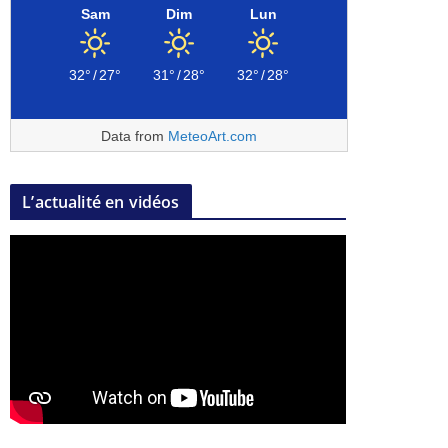
Sam
Dim
Lun
32°
/
27°
31°
/
28°
32°
/
28°
Data from
MeteoArt.com
L’actualité en vidéos