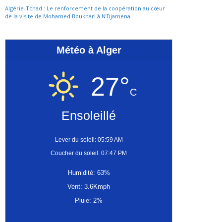
Algérie-Tchad : Le renforcement de la coopération au cœur
de la visite de Mohamed Boukhari à N’Djamena
Météo à Alger
27°
C
Ensoleillé
Lever du soleil: 05:59 AM
Coucher du soleil: 07:47 PM
Humidité: 63%
Vent: 3.6Kmph
Pluie: 2%