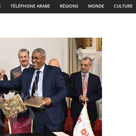
E
TÉLÉPHONE ARABE
RÉGIONS
MONDE
CULTURE