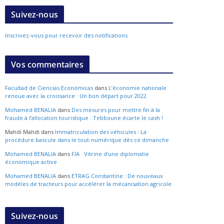
Suivez-nous
Inscrivez-vous pour recevoir des notifications
Vos commentaires
Facultad de Ciencias Económicas
dans
L’économie nationale
renoue avec la croissance : Un bon départ pour 2022
Mohamed BENALIA
dans
Des mesures pour mettre fin à la
fraude à l’allocation touristique : Tebboune écarte le cash !
Mahdi Mahdi
dans
Immatriculation des véhicules : La
procédure bascule dans le tout-numérique dès ce dimanche
Mohamed BENALIA
dans
FIA : Vitrine d’une diplomatie
économique active
Mohamed BENALIA
dans
ETRAG Constantine : De nouveaux
modèles de tracteurs pour accélérer la mécanisation agricole
Suivez-nous