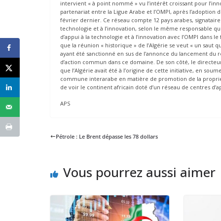
intervient « à point nommé » vu l’intérêt croissant pour l’inn
partenariat entre la Ligue Arabe et l’OMPI, après l’adoption
février dernier. Ce réseau compte 12 pays arabes, signatair
technologie et à l’innovation, selon le même responsable qui
d’appui à la technologie et à l’innovation avec l’OMPI dans 
que la réunion « historique » de l’Algérie se veut « un saut q
ayant été sanctionné en sus de l’annonce du lancement du rés
d’action commun dans ce domaine. De son côté, le directeur 
que l’Algérie avait été à l’origine de cette initiative, en so
commune interarabe en matière de promotion de la propriété
de voir le continent africain doté d’un réseau de centres d’ap
APS
Pétrole : Le Brent dépasse les 78 dollars
Vous pourrez aussi aimer