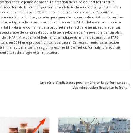
ovation chez la jeunesse arabe. La création de ce réseau est le fruit d’un
 de l’idée lors de la réunion gouvernementale technique de la Ligue Arabe en
es des conventions avec l’OMPI en vue de créer des réseaux d’appui à la
 a indiqué que tout pays arabe qui signera les accords de création de centres
le futur, intègrera le réseau « automatiquement ». M. Abdelnasser a considéré
ualitatif » dans le domaine de la propriété intellectuelle au niveau arabe, car
eau arabe de centres d’appui à la technologie et à l’innovation, par un plan
de l’INAPI, M. Abdelhafid Belmehdi, a indiqué dans une déclaration à l’APS
umettant en 2014 une proposition dans ce cadre. Ce réseau renforcera l’action
 intellectuelle dans la région, a estimé M. Belmehdi, formulant le souhait
pui à la technologie et à l’innovation.
Une série d’indicateurs pour améliorer la performance :
L’administration fiscale sur le front