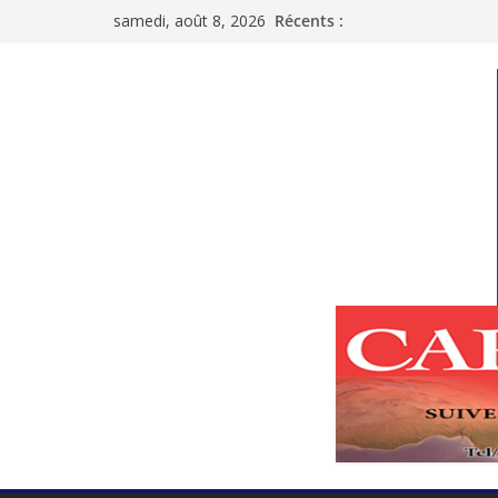
Passer
samedi, août 8, 2026
Récents :
au
contenu