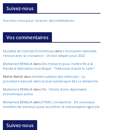
Suivez-nous
Inscrivez-vous pour recevoir des notifications
Vos commentaires
Facultad de Ciencias Económicas
dans
L’économie nationale
renoue avec la croissance : Un bon départ pour 2022
Mohamed BENALIA
dans
Des mesures pour mettre fin à la
fraude à l’allocation touristique : Tebboune écarte le cash !
Mahdi Mahdi
dans
Immatriculation des véhicules : La
procédure bascule dans le tout-numérique dès ce dimanche
Mohamed BENALIA
dans
FIA : Vitrine d’une diplomatie
économique active
Mohamed BENALIA
dans
ETRAG Constantine : De nouveaux
modèles de tracteurs pour accélérer la mécanisation agricole
Suivez-nous