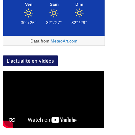
Ven
Sam
Dim
30°
/
26°
32°
/
27°
32°
/
29°
Data from
MeteoArt.com
L’actualité en vidéos