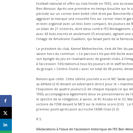
football national et offrir au club fondé en 1935, une acces
Ben Aknoun. Après une première mi-temps bouclée sur le scor
période sur un corner bien botté côté droit par Bencherifa qui
aggraver la marque une nouvelle fois sur corner mais le gar
et bien organisé avec un bloc bien compact, les joueurs de Be
un bilan de 21 victoires, dont deux contre l’ES Mostaganem, 
avec 63 buts inscrits et seulement 25 encaissés, signant une
l’image de Amokrane Oualiken, qui faisait parti de la fameu
Le président du club, Kamel Meberbeche, s’est dit fier du p
saison hors du commun. « Le parcours n’a pas été facile avec
son épingle du jeu en rivalisant avec de grands clubs, à l’
à l’accession. Félicitations à tous les joueurs et le staff techn
du groupe « Centre-Ouest » avec un total de 69 points, devant
Notons que cette Cette ultime journée a vu le MC Saida quitter
sa défaite (2-0) devant un adversaire direct pour le « maint
l’expulsion de quatre joueurs (2 de chaque équipe) ce qui d
1965, accompagnera également deux ex-pensionnaires de l’él
le spectre de la relégation, à savoir, le RC Kouba et le GC M
victoire de l’OM devant le MCS sur le même score (2-0). Le 
premier point après avoir accroché l’ASM Oran (3-3).
R.S.
Déclarations à l’issue de l’accession historique de l’ES Ben Akn