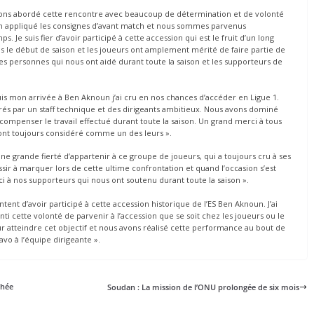
ons abordé cette rencontre avec beaucoup de détermination et de volonté
ien appliqué les consignes d’avant match et nous sommes parvenus
Je suis fier d’avoir participé à cette accession qui est le fruit d’un long
is le début de saison et les joueurs ont amplement mérité de faire partie de
s les personnes qui nous ont aidé durant toute la saison et les supporteurs de
s mon arrivée à Ben Aknoun j’ai cru en nos chances d’accéder en Ligue 1.
és par un staff technique et des dirigeants ambitieux. Nous avons dominé
écompenser le travail effectué durant toute la saison. Un grand merci à tous
’ont toujours considéré comme un des leurs ».
une grande fierté d’appartenir à ce groupe de joueurs, qui a toujours cru à ses
sir à marquer lors de cette ultime confrontation et quand l’occasion s’est
ci à nos supporteurs qui nous ont soutenu durant toute la saison ».
ontent d’avoir participé à cette accession historique de l’ES Ben Aknoun. J’ai
enti cette volonté de parvenir à l’accession que se soit chez les joueurs ou le
our atteindre cet objectif et nous avons réalisé cette performance au bout de
vo à l’équipe dirigeante ».
phée
Soudan : La mission de l’ONU prolongée de six mois