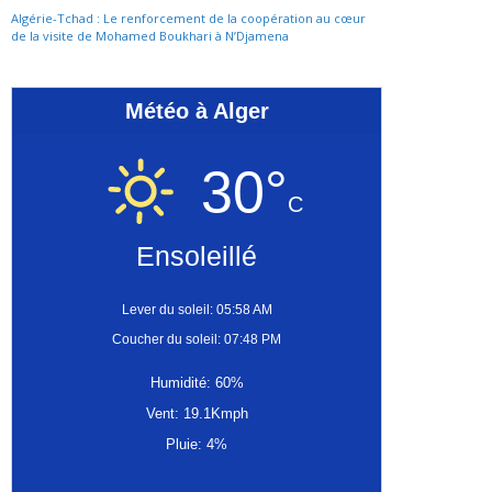
Algérie-Tchad : Le renforcement de la coopération au cœur
de la visite de Mohamed Boukhari à N’Djamena
Météo à Alger
30°
C
Ensoleillé
Lever du soleil: 05:58 AM
Coucher du soleil: 07:48 PM
Humidité: 60%
Vent: 19.1Kmph
Pluie: 4%