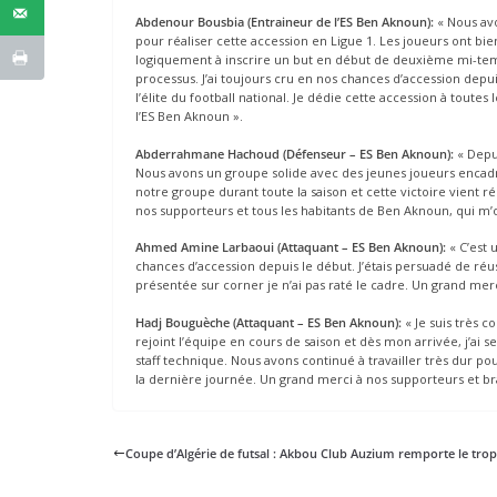
Abdenour Bousbia (Entraineur de l’ES Ben Aknoun):
« Nous av
pour réaliser cette accession en Ligue 1. Les joueurs ont b
logiquement à inscrire un but en début de deuxième mi-temps. 
processus. J’ai toujours cru en nos chances d’accession depu
l’élite du football national. Je dédie cette accession à toute
l’ES Ben Aknoun ».
Abderrahmane Hachoud (Défenseur – ES Ben Aknoun):
« Depui
Nous avons un groupe solide avec des jeunes joueurs encadr
notre groupe durant toute la saison et cette victoire vient r
nos supporteurs et tous les habitants de Ben Aknoun, qui m
Ahmed Amine Larbaoui (Attaquant – ES Ben Aknoun):
« C’est 
chances d’accession depuis le début. J’étais persuadé de réus
présentée sur corner je n’ai pas raté le cadre. Un grand mer
Hadj Bouguèche (Attaquant – ES Ben Aknoun):
« Je suis très c
rejoint l’équipe en cours de saison et dès mon arrivée, j’ai s
staff technique. Nous avons continué à travailler très dur p
la dernière journée. Un grand merci à nos supporteurs et bra
Coupe d’Algérie de futsal : Akbou Club Auzium remporte le tro