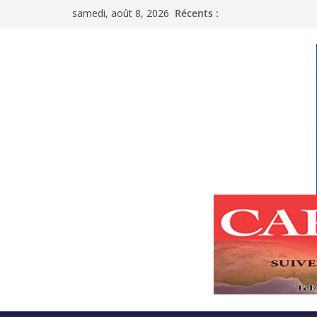
Passer
samedi, août 8, 2026
Récents :
au
contenu