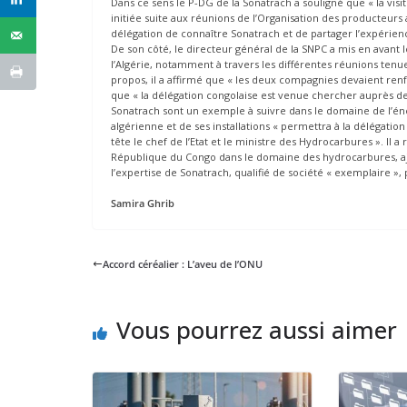
Dans ce sens le P-DG de la Sonatrach a souligné que « la visi
initiée suite aux réunions de l’Organisation des producteurs 
délégation de connaître Sonatrach et de partager l’expérience
De son côté, le directeur général de la SNPC a mis en avant 
l’Algérie, notamment à travers les différentes réunions ten
propos, il a affirmé que « les deux compagnies devaient renf
que « la délégation congolaise est venue chercher auprès de 
Sonatrach sont un exemple à suivre dans le domaine de l’éne
algérienne et de ses installations « permettra à la délégatio
tête le chef de l’Etat et le ministre des Hydrocarbures ». Il 
République du Congo dans le domaine des hydrocarbures, aj
l’expertise de Sonatrach, qualifié de société « exemplaire »,
Samira Ghrib
Accord céréalier : L’aveu de l’ONU
Vous pourrez aussi aimer