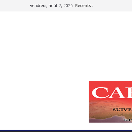
Passer
vendredi, août 7, 2026
Récents :
au
contenu