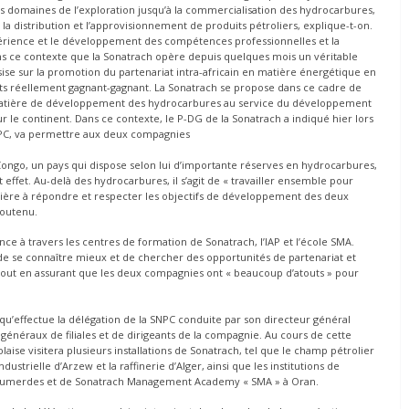
les domaines de l’exploration jusqu’à la commercialisation des hydrocarbures,
 la distribution et l’approvisionnement de produits pétroliers, explique-t-on.
périence et le développement des compétences professionnelles et la
ans ce contexte que la Sonatrach opère depuis quelques mois un véritable
se sur la promotion du partenariat intra-africain en matière énergétique en
riats réellement gagnant-gagnant. La Sonatrach se propose dans ce cadre de
en matière de développement des hydrocarbures au service du développement
le continent. Dans ce contexte, le P-DG de la Sonatrach a indiqué hier lors
SNPC, va permettre aux deux compagnies
Congo, un pays qui dispose selon lui d’importante réserves en hydrocarbures,
effet. Au-delà des hydrocarbures, il s’agit de « travailler ensemble pour
ère à répondre et respecter les objectifs de développement des deux
soutenu.
ce à travers les centres de formation de Sonatrach, l’IAP et l’école SMA.
e se connaître mieux et de chercher des opportunités de partenariat et
 tout en assurant que les deux compagnies ont « beaucoup d’atouts » pour
 qu’effectue la délégation de la SNPC conduite par son directeur général
néraux de filiales et de dirigeants de la compagnie. Au cours de cette
olaise visitera plusieurs installations de Sonatrach, tel que le champ pétrolier
strielle d’Arzew et la raffinerie d’Alger, ainsi que les institutions de
à Boumerdes et de Sonatrach Management Academy « SMA » à Oran.