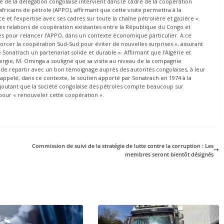
te de la délégation congolaise intervient dans le cadre de la coopération
africains de pétrole (APPO), affirmant que cette visite permettra à la
 et l’expertise avec ses cadres sur toute la chaîne pétrolière et gazière ».
les relations de coopération existantes entre la République du Congo et
ues pour relancer l’APPO, dans un contexte économique particulier. A ce
orcer la coopération Sud-Sud pour éviter de nouvelles surprises », assurant
Sonatrach un partenariat solide et durable ». Affirmant que l’Algérie et
rgie, M. Ominga a souligné que sa visite au niveau de la compagnie
n de repartir avec un bon témoignage auprès des autorités congolaises, à leur
a rappelé, dans ce contexte, le soutien apporté par Sonatrach en 1974 à la
outant que la société congolaise des pétroles compte beaucoup sur
 pour « renouveler cette coopération ».
Commission de suivi de la stratégie de lutte contre la corruption : Les
membres seront bientôt désignés