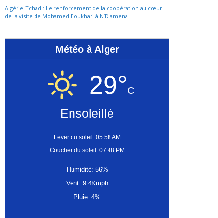
Algérie-Tchad : Le renforcement de la coopération au cœur
de la visite de Mohamed Boukhari à N’Djamena
Météo à Alger
29°
C
Ensoleillé
Lever du soleil: 05:58 AM
Coucher du soleil: 07:48 PM
Humidité: 56%
Vent: 9.4Kmph
Pluie: 4%