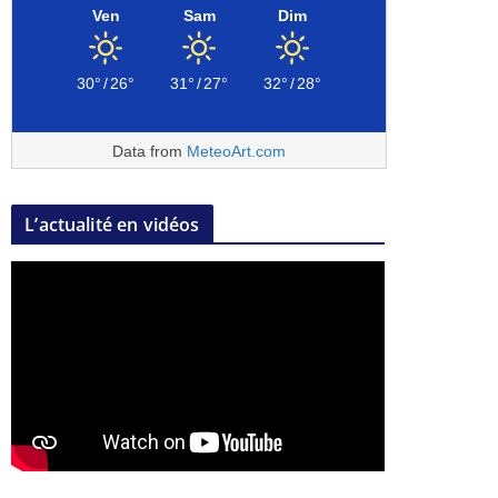
Ven
Sam
Dim
30°
/
26°
31°
/
27°
32°
/
28°
Data from
MeteoArt.com
L’actualité en vidéos