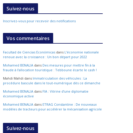
Suivez-nous
Inscrivez-vous pour recevoir des notifications
Vos commentaires
Facultad de Ciencias Económicas
dans
L’économie nationale
renoue avec la croissance : Un bon départ pour 2022
Mohamed BENALIA
dans
Des mesures pour mettre fin à la
fraude à l’allocation touristique : Tebboune écarte le cash !
Mahdi Mahdi
dans
Immatriculation des véhicules : La
procédure bascule dans le tout-numérique dès ce dimanche
Mohamed BENALIA
dans
FIA : Vitrine d’une diplomatie
économique active
Mohamed BENALIA
dans
ETRAG Constantine : De nouveaux
modèles de tracteurs pour accélérer la mécanisation agricole
Suivez-nous