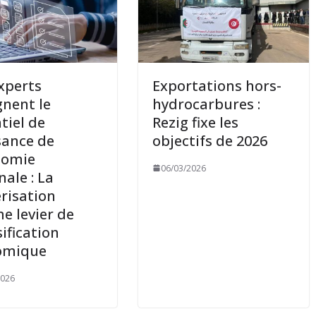
xperts
Exportations hors-
gnent le
hydrocarbures :
tiel de
Rezig fixe les
sance de
objectifs de 2026
nomie
06/03/2026
nale : La
risation
 levier de
sification
omique
2026