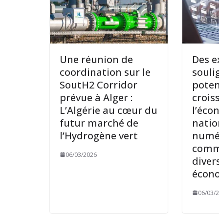
Une réunion de
Des e
coordination sur le
souli
SoutH2 Corridor
poten
prévue à Alger :
crois
L’Algérie au cœur du
l’éco
futur marché de
natio
l’Hydrogène vert
numé
comme
06/03/2026
diver
écon
06/03/