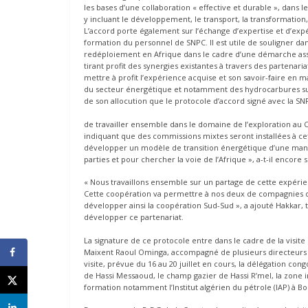
les bases d’une collaboration « effective et durable », dans 
y incluant le développement, le transport, la transformation,
L’accord porte également sur l’échange d’expertise et d’ex
formation du personnel de SNPC. Il est utile de souligner d
redéploiement en Afrique dans le cadre d’une démarche assi
tirant profit des synergies existantes à travers des partena
mettre à profit l’expérience acquise et son savoir-faire 
du secteur énergétique et notamment des hydrocarbures sur 
de son allocution que le protocole d’accord signé avec la 
de travailler ensemble dans le domaine de l’exploration au 
indiquant que des commissions mixtes seront installées à cet 
développer un modèle de transition énergétique d’une mani
parties et pour chercher la voie de l’Afrique », a-t-il encore 
« Nous travaillons ensemble sur un partage de cette expérien
Cette coopération va permettre à nos deux de compagnies d
développer ainsi la coopération Sud-Sud », a ajouté Hakkar,
développer ce partenariat.
La signature de ce protocole entre dans le cadre de la visite
Maixent Raoul Ominga, accompagné de plusieurs directeurs gé
visite, prévue du 16 au 20 juillet en cours, la délégation cong
de Hassi Messaoud, le champ gazier de Hassi R’mel, la zone indu
formation notamment l’Institut algérien du pétrole (IAP) 