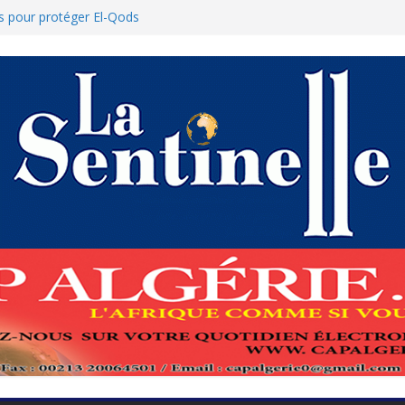
res pour protéger El-Qods
 tête-à-tête diplomatiques en marge du
ds
 renforcement de la coopération au cœur
hamed Boukhari à N’Djamena
’État accélère la reconquête de son tissu
que : Le ministère des Finances dément
nnulation des nouvelles mesures