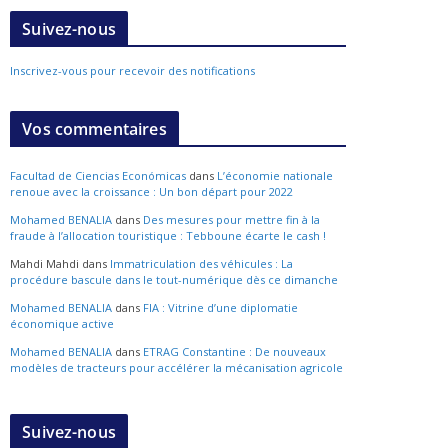
Suivez-nous
Inscrivez-vous pour recevoir des notifications
Vos commentaires
Facultad de Ciencias Económicas
dans
L’économie nationale
renoue avec la croissance : Un bon départ pour 2022
Mohamed BENALIA
dans
Des mesures pour mettre fin à la
fraude à l’allocation touristique : Tebboune écarte le cash !
Mahdi Mahdi
dans
Immatriculation des véhicules : La
procédure bascule dans le tout-numérique dès ce dimanche
Mohamed BENALIA
dans
FIA : Vitrine d’une diplomatie
économique active
Mohamed BENALIA
dans
ETRAG Constantine : De nouveaux
modèles de tracteurs pour accélérer la mécanisation agricole
Suivez-nous