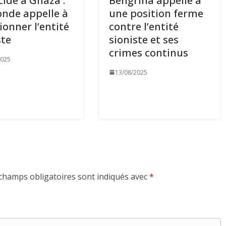
ide à Ghaza :
Bengrina appelle à
nde appelle à
une position ferme
ionner l’entité
contre l’entité
ste
sioniste et ses
crimes continus
2025
13/08/2025
champs obligatoires sont indiqués avec
*