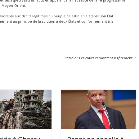
s et ses aspects sacrés. Tout en appelant à la nécessité de faire progresser le
du Moyen-Orient.
avorable aux droits légitimes du peuple palestinien à établir son État
mément au principe de la solution à deux États et conformément à la
Pétrole : Les cours remontent légèrement