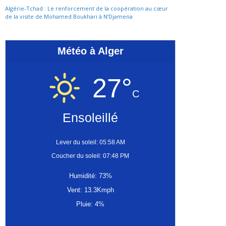
Algérie-Tchad : Le renforcement de la coopération au cœur
de la visite de Mohamed Boukhari à N’Djamena
Météo à Alger
27°
C
Ensoleillé
Lever du soleil: 05:58 AM
Coucher du soleil: 07:48 PM
Humidité: 73%
Vent: 13.3Kmph
Pluie: 4%