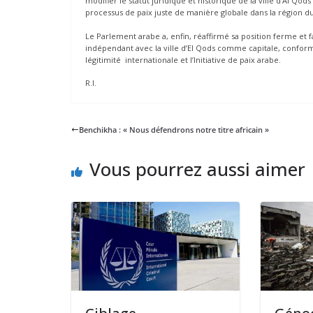
modifier le statut juridique et historique de la ville d’Al Qod
processus de paix juste de manière globale dans la région 
Le Parlement arabe a, enfin, réaffirmé sa position ferme et f
indépendant avec la ville d’El Qods comme capitale, confor
légitimité internationale et l’Initiative de paix arabe.
R.I.
Benchikha : « Nous défendrons notre titre africain »
Vous pourrez aussi aimer