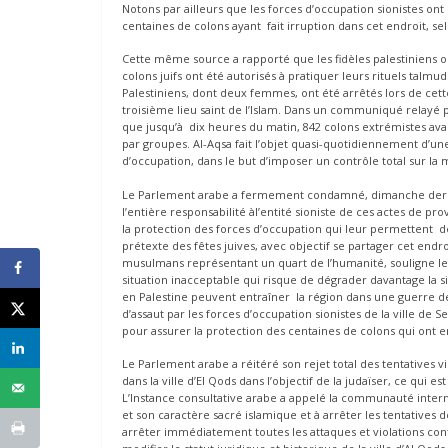
Notons par ailleurs que les forces d’occupation sionistes ont
centaines de colons ayant fait irruption dans cet endroit, se
Cette même source a rapporté que les fidèles palestiniens on
colons juifs ont été autorisés à pratiquer leurs rituels talmud
Palestiniens, dont deux femmes, ont été arrêtés lors de cet
troisième lieu saint de l’Islam. Dans un communiqué relayé p
que jusqu’à dix heures du matin, 842 colons extrémistes avai
par groupes. Al-Aqsa fait l’objet quasi-quotidiennement d’une 
d’occupation, dans le but d’imposer un contrôle total sur la
Le Parlement arabe a fermement condamné, dimanche dernier
l’entière responsabilité àl’entité sioniste de ces actes de pr
la protection des forces d’occupation qui leur permettent d
prétexte des fêtes juives, avec objectif se partager cet end
musulmans représentant un quart de l’humanité, souligne 
situation inacceptable qui risque de dégrader davantage la sit
en Palestine peuvent entraîner la région dans une guerre de
d’assaut par les forces d’occupation sionistes de la ville de
pour assurer la protection des centaines de colons qui ont e
Le Parlement arabe a réitéré son rejet total des tentatives vi
dans la ville d’El Qods dans l’objectif de la judaïser, ce qui e
L’Instance consultative arabe a appelé la communauté intern
et son caractère sacré islamique et à arrêter les tentatives d
arrêter immédiatement toutes les attaques et violations cont