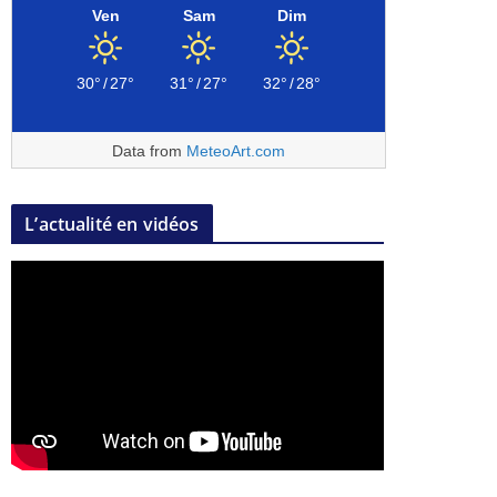
Ven
Sam
Dim
30°
/
27°
31°
/
27°
32°
/
28°
Data from
MeteoArt.com
L’actualité en vidéos