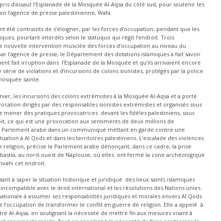
 pris d’assaut l’Esplanade de la Mosquée Al-Aqsa du côté sud, pour soutenir les
lon l’agence de presse palestinienne, Wafa.
t été contraints de s’éloigner, par les forces d’occupation, pendant que les
iques, pourtant interdits selon le statuquo qui régit l’endroit. Trois
te nouvelle intervention musclée des forces d’occupation au niveau du
ar l’agence de presse, le Département des dotations islamiques a fait savoir
ent fait irruption dans l’Esplanade de la Mosquée et qu’ils arrivaient encore
série de violations et d’incursions de colons sionistes, protégés par la police
 mosquée sainte.
, les incursions des colons extrémistes à la Mosquée Al-Aqsa et a porté
ovocation dirigés par des responsables sionistes extrémistes et organisés sous
e mener des pratiques provocatrices devant les fidèles palestiniens, sous
roit, ce qui est une provocation aux sentiments de deux millions de
le Parlement arabe dans un communiqué mettant en garde contre une
uation à Al Qods et dans les territoires palestiniens. L’escalade des violences
 religion, précise le Parlement arabe dénonçant, dans ce cadre, la prise
 Sebastia, au nord-ouest de Naplouse, où elles ont fermé la zone archéologique
nvahi cet endroit.
sant à saper la situation historique et juridique des lieux saints islamiques
st incompatible avec le droit international et les résolutions des Nations unies.
ationale à assumer ses responsabilités juridiques et morales envers Al Qods
e l’occupation de transformer le conflit en guerre de religion. Elle a appelé à
re Al-Aqsa, en soulignant la nécessité de mettre fin aux mesures visant à