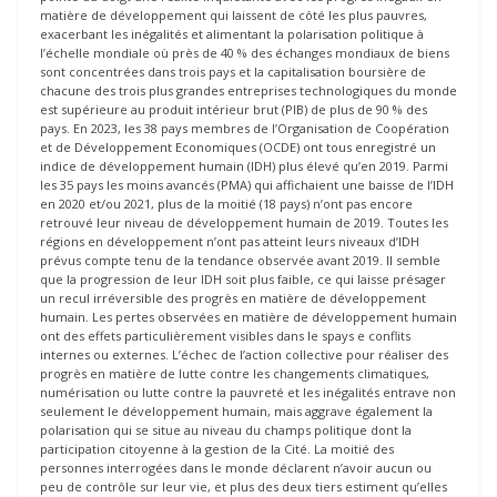
matière de développement qui laissent de côté les plus pauvres,
exacerbant les inégalités et alimentant la polarisation politique à
l’échelle mondiale où près de 40 % des échanges mondiaux de biens
sont concentrées dans trois pays et la capitalisation boursière de
chacune des trois plus grandes entreprises technologiques du monde
est supérieure au produit intérieur brut (PIB) de plus de 90 % des
pays. En 2023, les 38 pays membres de l’Organisation de Coopération
et de Développement Economiques (OCDE) ont tous enregistré un
indice de développement humain (IDH) plus élevé qu’en 2019. Parmi
les 35 pays les moins avancés (PMA) qui affichaient une baisse de l’IDH
en 2020 et/ou 2021, plus de la moitié (18 pays) n’ont pas encore
retrouvé leur niveau de développement humain de 2019. Toutes les
régions en développement n’ont pas atteint leurs niveaux d’IDH
prévus compte tenu de la tendance observée avant 2019. Il semble
que la progression de leur IDH soit plus faible, ce qui laisse présager
un recul irréversible des progrès en matière de développement
humain. Les pertes observées en matière de développement humain
ont des effets particulièrement visibles dans le spays e conflits
internes ou externes. L’échec de l’action collective pour réaliser des
progrès en matière de lutte contre les changements climatiques,
numérisation ou lutte contre la pauvreté et les inégalités entrave non
seulement le développement humain, mais aggrave également la
polarisation qui se situe au niveau du champs politique dont la
participation citoyenne à la gestion de la Cité. La moitié des
personnes interrogées dans le monde déclarent n’avoir aucun ou
peu de contrôle sur leur vie, et plus des deux tiers estiment qu’elles