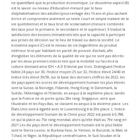
ne quantifiant que la production économique. Le deuxième aspect (B)
est le savoir ou niveau d’éducation mesuré par le taux
d’alphabétisation des adultes (pourcentage des 15 ans et plus sachant
écrire et comprendre aisément un texte court et simple traitant de la
vie quotidienne) et le taux brut de scolarisation (mesure combinée
des taux pour le primaire, le secondaire et le supérieur). Il traduit la
satisfaction des besoins immatériels tels que la capacité à participer
aux prises de décision sur le lieu de travail ou dans la société. Le
troisième aspect (C) est le niveau de vie (logarithme du produit
intérieur brut par habitant en parité de pouvoir d’achat), afin
d’englober les éléments de la qualité de vie qui ne sont pas décrits
par les deux premiers indices tels que la mobilité ou l’accès à la
culture donnant ainsi IDH = A D E/divisé par trois. Distinguant l’Indice
faible 24 pays sur 30, l’Indice moyen 25 sur 32, l’Indice élevé 24/40 et
Indice très élevé 39/59, sur la base des derniers chiffres de 2022, les
dix pays ayant les scores de développement humain les plus élevés
sont la Suisse, la Norvège, l’Islande, Hong Kong, le Danemark, la
Suède, l’Allemagne et l’Irlande, ex aequo à la septième place, tandis
que la France ne se porte qu’au 28e rang. Singapour, ainsi que
l’Australie et les Pays-Bas, se classent ex aequo à la dixième place. Les
États-Unis sont à égalité avec le Luxembourg à la 20e place. L ‘indice
de développement humain de la Chine pour 2022 est passé à 0,788,
ce qui la place au 75e rang mondial, alors qu’elle était au 79e rang en
2021 Les dix pays dont le développement humain est le plus faible
sont le Sierra Leone, le Burkina Faso, le Yémen, le Burundi, le Mali, le
Tchad, le Niger, la République centrafricaine, le Sud-Soudan et la