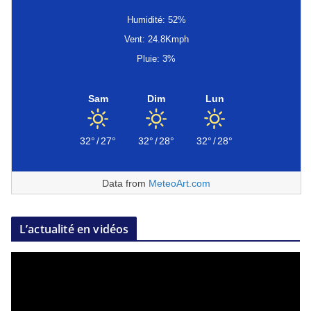
Humidité: 52%
Vent: 24.8Kmph
Pluie: 3%
Sam
Dim
Lun
32°
/
27°
32°
/
28°
32°
/
28°
Data from
MeteoArt.com
L’actualité en vidéos