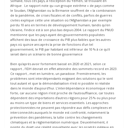
Somalie, tous ces pays, à l’exception du Yémen, se trouvant en
Afrique . Le rapport note qu »un groupe extrême » de pays comme
le Soudan, l’Afghanistan ou la Birmanie souffrent de « la combinaison
de la pandémie, de crises fiscales et de conflits, parfois de guerres
civiles explique cette une situation où l’Afghanistan a par exemple
perdu 10 ans en termes de développement humain, tandis qu’en
Ukraine, l’indice est à son plus bas depuis 2004. Le rapport du PNUD
mentionne que les pays ayant des gouvernements populistes
affichent des taux de croissance du PIB plus faibles que les autres
pays où quinze ans après la prise de fonctions d’un tel
gouvernement, le PIB par habitant est inférieur de 10 % à ce qu’il
serait dans un scénario de bonne gouvernance
Bien qu’après avoir fortement baissé en 2020 et 2021, selon ce
rapport , l’IDH devrait en effet atteindre des sommets record en 2023.
Ce rapport , met en lumière, un paradoxe. Premièrement, les
problèmes sont interdépendants exigeant des solutions qui le sont
tout autant et que la démondialisation n’est ni possible ni réaliste
dans le monde d’aujourd’hui. L’interdépendance économique reste
forte, car aucune région n’est proche de l’autosuffisance, car toutes
dépendent des importations d’autres régions pour 25 % ou plus pour
au moins un type de biens et services essentiels. Les approches
protectionnistes ne peuvent pas répondre aux défis complexes et
interconnectés auxquels le monde est confronté, notamment la
prévention des pandémies, la lutte contre les changements
climatiques et la réglementation numérique. Deuxièmement, il
pointe du doigt une réalité inquiétante avec les progrès inégaux en