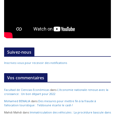
Suivez-nous
Inscrivez-vous pour recevoir des notifications
Vos commentaires
Facultad de Ciencias Económicas
dans
L’économie nationale renoue avec la
croissance : Un bon départ pour 2022
Mohamed BENALIA
dans
Des mesures pour mettre fin à la fraude à
l’allocation touristique : Tebboune écarte le cash !
Mahdi Mahdi
dans
Immatriculation des véhicules : La procédure bascule dans