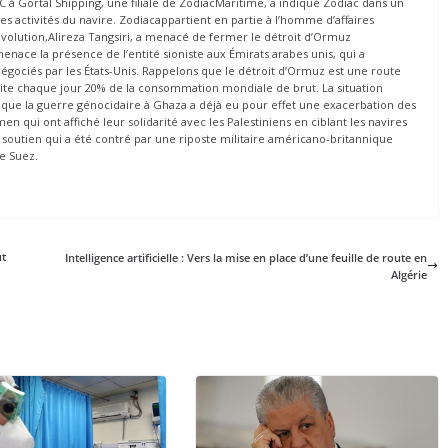
 à Gortal Shipping, une filiale de ZodiacMaritime, a indiqué Zodiac dans un
 activités du navire. Zodiacappartient en partie à l’homme d’affaires
révolution,Alireza Tangsiri, a menacé de fermer le détroit d’Ormuz
enace la présence de l’entité sioniste aux Émirats arabes unis, qui a
gociés par les États-Unis. Rappelons que le détroit d’Ormuz est une route
site chaque jour 20% de la consommation mondiale de brut. La situation
 que la guerre génocidaire à Ghaza a déjà eu pour effet une exacerbation des
 qui ont affiché leur solidarité avec les Palestiniens en ciblant les navires
. Un soutien qui a été contré par une riposte militaire américano-britannique
de Suez.
ut
Intelligence artificielle : Vers la mise en place d’une feuille de route en
Algérie