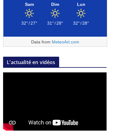
Sam
Dim
Lun
32°
/
27°
31°
/
28°
32°
/
28°
Data from
MeteoArt.com
L’actualité en vidéos