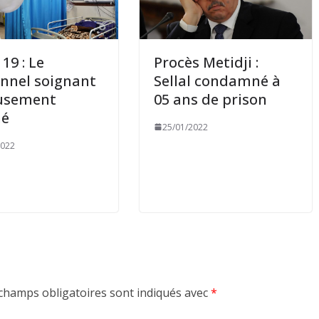
19 : Le
Procès Metidji :
nnel soignant
Sellal condamné à
eusement
05 ans de prison
hé
25/01/2022
2022
champs obligatoires sont indiqués avec
*