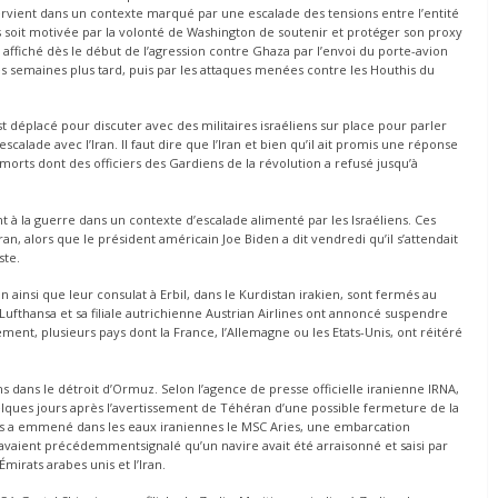
rvient dans un contexte marqué par une escalade des tensions entre l’entité
as soit motivée par la volonté de Washington de soutenir et protéger son proxy
 affiché dès le début de l’agression contre Ghaza par l’envoi du porte-avion
s semaines plus tard, puis par les attaques menées contre les Houthis du
t déplacé pour discuter avec des militaires israéliens sur place pour parler
calade avec l’Iran. Il faut dire que l’Iran et bien qu’il ait promis une réponse
 morts dont des officiers des Gardiens de la révolution a refusé jusqu’à
rent à la guerre dans un contexte d’escalade alimenté par les Israéliens. Ces
ran, alors que le président américain Joe Biden a dit vendredi qu’il s’attendait
ste.
ainsi que leur consulat à Erbil, dans le Kurdistan irakien, sont fermés au
Lufthansa et sa filiale autrichienne Austrian Airlines ont annoncé suspendre
lement, plusieurs pays dont la France, l’Allemagne ou les Etats-Unis, ont réitéré
.
iens dans le détroit d’Ormuz. Selon l’agence de presse officielle iranienne IRNA,
uelques jours après l’avertissement de Téhéran d’une possible fermeture de la
des a emmené dans les eaux iraniennes le MSC Aries, une embarcation
 avaient précédemmentsignalé qu’un navire avait été arraisonné et saisi par
mirats arabes unis et l’Iran.