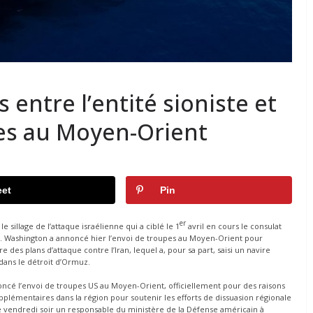
 entre l’entité sioniste et
ttes au Moyen-Orient
et
Pin
er
 sillage de l’attaque israélienne qui a ciblé le 1
avril en cours le consulat
. Washington a annoncé hier l’envoi de troupes au Moyen-Orient pour
re des plans d’attaque contre l’Iran, lequel a, pour sa part, saisi un navire
 dans le détroit d’Ormuz.
ncé l’envoi de troupes US au Moyen-Orient, officiellement pour des raisons
plémentaires dans la région pour soutenir les efforts de dissuasion régionale
ré vendredi soir un responsable du ministère de la Défense américain à