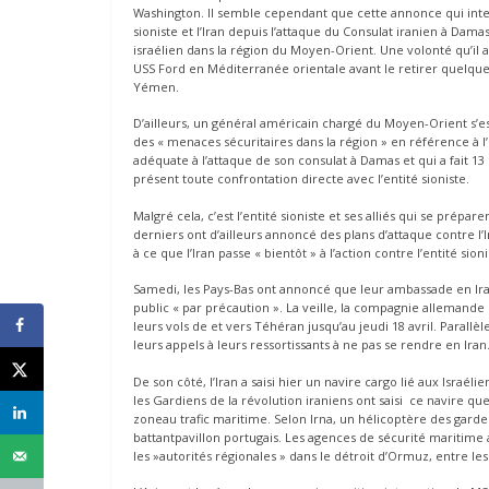
Washington. Il semble cependant que cette annonce qui inte
sioniste et l’Iran depuis l’attaque du Consulat iranien à Dam
israélien dans la région du Moyen-Orient. Une volonté qu’il a
USS Ford en Méditerranée orientale avant le retirer quelque
Yémen.
D’ailleurs, un général américain chargé du Moyen-Orient s’es
des « menaces sécuritaires dans la région » en référence à l’es
adéquate à l’attaque de son consulat à Damas et qui a fait 13
présent toute confrontation directe avec l’entité sioniste.
Malgré cela, c’est l’entité sioniste et ses alliés qui se prépa
derniers ont d’ailleurs annoncé des plans d’attaque contre l’I
à ce que l’Iran passe « bientôt » à l’action contre l’entité sioni
Samedi, les Pays-Bas ont annoncé que leur ambassade en Iran 
public « par précaution ». La veille, la compagnie allemande 
leurs vols de et vers Téhéran jusqu’au jeudi 18 avril. Parallè
leurs appels à leurs ressortissants à ne pas se rendre en Iran
De son côté, l’Iran a saisi hier un navire cargo lié aux Israél
les Gardiens de la révolution iraniens ont saisi ce navire q
zoneau trafic maritime. Selon Irna, un hélicoptère des gar
battantpavillon portugais. Les agences de sécurité maritime
les »autorités régionales » dans le détroit d’Ormuz, entre lesÉ