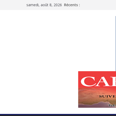
Passer
samedi, août 8, 2026
Récents :
au
contenu