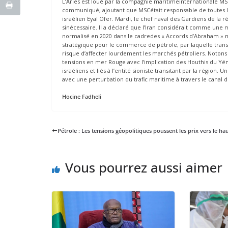
L’Aries est loué par la compagnie maritimeinternationale MSC
communiqué, ajoutant que MSCétait responsable de toutes les
israélien Eyal Ofer. Mardi, le chef naval des Gardiens de la 
sinécessaire. Il a déclaré que l’Iran considérait comme une m
normalisé en 2020 dans le cadredes « Accords d’Abraham » né
stratégique pour le commerce de pétrole, par laquelle tran
risque d’affecter lourdement les marchés pétroliers. Notons
tensions en mer Rouge avec l’implication des Houthis du Yémen
israéliens et liés à l’entité sioniste transitant par la région
avec une perturbation du trafic maritime à travers le canal 
Hocine Fadheli
Pétrole : Les tensions géopolitiques poussent les prix vers le ha
Vous pourrez aussi aimer