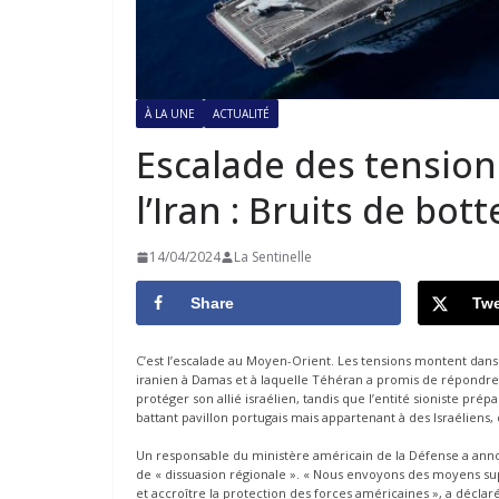
À LA UNE
ACTUALITÉ
Escalade des tensions
l’Iran : Bruits de bo
14/04/2024
La Sentinelle
Share
Twe
C’est l’escalade au Moyen-Orient. Les tensions montent dans le
iranien à Damas et à laquelle Téhéran a promis de répondre
protéger son allié israélien, tandis que l’entité sioniste prépa
battant pavillon portugais mais appartenant à des Israéliens,
Un responsable du ministère américain de la Défense a anno
de « dissuasion régionale ». « Nous envoyons des moyens sup
et accroître la protection des forces américaines », a décla