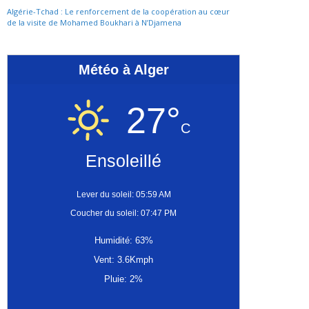
Algérie-Tchad : Le renforcement de la coopération au cœur
de la visite de Mohamed Boukhari à N’Djamena
Météo à Alger
27°
C
Ensoleillé
Lever du soleil: 05:59 AM
Coucher du soleil: 07:47 PM
Humidité: 63%
Vent: 3.6Kmph
Pluie: 2%