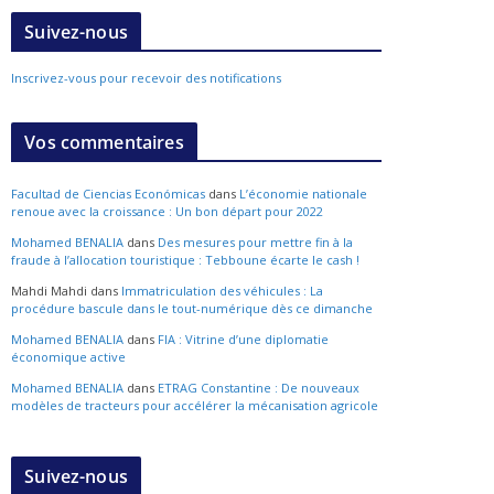
Suivez-nous
Inscrivez-vous pour recevoir des notifications
Vos commentaires
Facultad de Ciencias Económicas
dans
L’économie nationale
renoue avec la croissance : Un bon départ pour 2022
Mohamed BENALIA
dans
Des mesures pour mettre fin à la
fraude à l’allocation touristique : Tebboune écarte le cash !
Mahdi Mahdi
dans
Immatriculation des véhicules : La
procédure bascule dans le tout-numérique dès ce dimanche
Mohamed BENALIA
dans
FIA : Vitrine d’une diplomatie
économique active
Mohamed BENALIA
dans
ETRAG Constantine : De nouveaux
modèles de tracteurs pour accélérer la mécanisation agricole
Suivez-nous