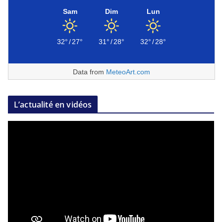
Sam
Dim
Lun
32°
/
27°
31°
/
28°
32°
/
28°
Data from
MeteoArt.com
L’actualité en vidéos