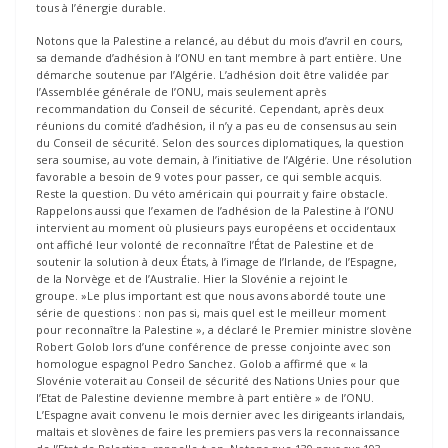
tous à l’énergie durable.
Notons que la Palestine a relancé, au début du mois d’avril en cours,
sa demande d’adhésion à l’ONU en tant membre à part entière. Une
démarche soutenue par l’Algérie. L’adhésion doit être validée par
l’Assemblée générale de l’ONU, mais seulement après
recommandation du Conseil de sécurité. Cependant, après deux
réunions du comité d’adhésion, il n’y a pas eu de consensus au sein
du Conseil de sécurité. Selon des sources diplomatiques, la question
sera soumise, au vote demain, à l’initiative de l’Algérie. Une résolution
favorable a besoin de 9 votes pour passer, ce qui semble acquis.
Reste la question. Du véto américain qui pourrait y faire obstacle.
Rappelons aussi que l’examen de l’adhésion de la Palestine à l’ONU
intervient au moment où plusieurs pays européens et occidentaux
ont affiché leur volonté de reconnaître l’État de Palestine et de
soutenir la solution à deux États, à l’image de l’Irlande, de l’Espagne,
de la Norvège et de l’Australie. Hier la Slovénie a rejoint le
groupe. »Le plus important est que nous avons abordé toute une
série de questions : non pas si, mais quel est le meilleur moment
pour reconnaître la Palestine », a déclaré le Premier ministre slovène
Robert Golob lors d’une conférence de presse conjointe avec son
homologue espagnol Pedro Sanchez. Golob a affirmé que « la
Slovénie voterait au Conseil de sécurité des Nations Unies pour que
l’Etat de Palestine devienne membre à part entière » de l’ONU.
L’Espagne avait convenu le mois dernier avec les dirigeants irlandais,
maltais et slovènes de faire les premiers pas vers la reconnaissance