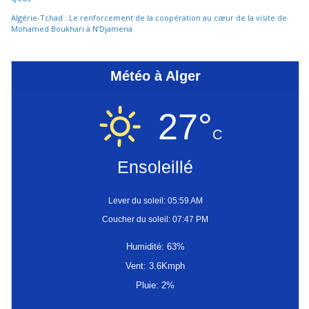
Algérie-Tchad : Le renforcement de la coopération au cœur de la visite de
Mohamed Boukhari à N’Djamena
Météo à Alger
27°
C
Ensoleillé
Lever du soleil: 05:59 AM
Coucher du soleil: 07:47 PM
Humidité: 63%
Vent: 3.6Kmph
Pluie: 2%