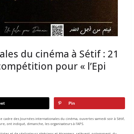
les du cinéma à Sétif : 21
ompétition pour « l’Epi
et
Pin
e cadre des Journées internationales du cinéma, ouvertes samedi soir à Sétif,
e, ont indiqué, dimanche, les organisateurs à l’APS.
artistes et de réalisateurs algériens et étrangers, relèvent, notamment, du