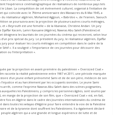
ètent l’expérience cinématographique de réalisateurs de nombreux pays tels
n et le Liban. La compétition de cet événement culturel, organisé à l’initiative de
 et qui coïncide avec le 79ème anniversaire des Massacres du 8-Mai 1945, a
» du réalisateur algérien, Mohamed Aggoun, « Babrdoo », de l’iranien, Siaouch
étition se poursuivra avec la projection de plusieurs autres courts-métrages,
ib, et « Beyrouth est une femelle » de la libanaise, Christine Andari. Un jury
e Djaffar Kacem, Lamri Kaouane (Algérie), Nawras Abu Saleh (Palestine) et
n et désignera les lauréats de ces journées du cinéma qui recevront, selon leur
s d’un prix spécial du jury. Le président du jury, le réalisateur algérien, Djaffar
 au jury pour évaluer les courts-métrages en compétition dans le cadre de la
Sétif ». Il a souligné « l’importance de ces journées pour découvrir des
tion ou l’interprétation ».
quée par la projection en avant-première du palestinien « Oversized Coat »
film raconte la réalité palestinienne entre 1987 et 2011, une période marquée
l’histoire d’un jeune enfant prénommé Sami et de de son père, médecin de son
à l’injustice et au harcèlement par les occupants sionistes. Le jeune Sami
 sans arrêt, comme l’exprime Nawras Abu Saleh dans des scènes poignantes,
es auxquelles les Palestiniens, y compris les personnes âgées, sont soumis par
S, en marge de la projection de son film, que « Oversized Coat » est, en fait,
ière fois en Algérie dans le cadre des Journées internationales du cinéma de
jeté dans toutes les wilayas d’Algérie pour faire entendre la voix de la Palestine
aire et de la tyrannie dont souffrent les Palestiniens. Il a également déclaré
u peuple algérien qui a une grande et longue expérience de lutte et de