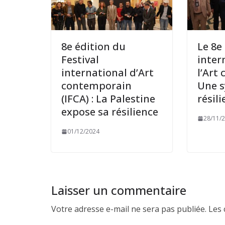
8e édition du
Le 8e
Festival
inter
international d’Art
l’Art
contemporain
Une 
(IFCA) : La Palestine
résil
expose sa résilience
28/11/
01/12/2024
Laisser un commentaire
Votre adresse e-mail ne sera pas publiée.
Les 