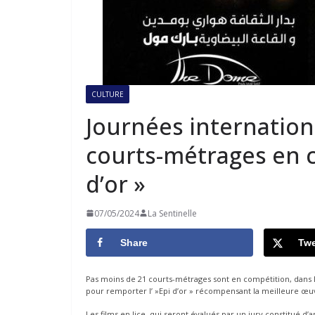
CULTURE
Journées internationa
courts-métrages en c
d’or »
07/05/2024
La Sentinelle
Share
Twe
Pas moins de 21 courts-métrages sont en compétition, dans l
pour remporter l’ »Epi d’or » récompensant la meilleure œuvr
Les films en lice, qui seront évalués par un jury constitué d’