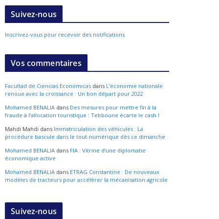
Suivez-nous
Inscrivez-vous pour recevoir des notifications
Vos commentaires
Facultad de Ciencias Económicas
dans
L’économie nationale
renoue avec la croissance : Un bon départ pour 2022
Mohamed BENALIA
dans
Des mesures pour mettre fin à la
fraude à l’allocation touristique : Tebboune écarte le cash !
Mahdi Mahdi
dans
Immatriculation des véhicules : La
procédure bascule dans le tout-numérique dès ce dimanche
Mohamed BENALIA
dans
FIA : Vitrine d’une diplomatie
économique active
Mohamed BENALIA
dans
ETRAG Constantine : De nouveaux
modèles de tracteurs pour accélérer la mécanisation agricole
Suivez-nous