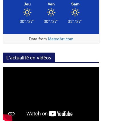
Jeu
Ven
Sam
30°
/
27°
30°
/
27°
31°
/
27°
Data from
MeteoArt.com
L’actualité en vidéos