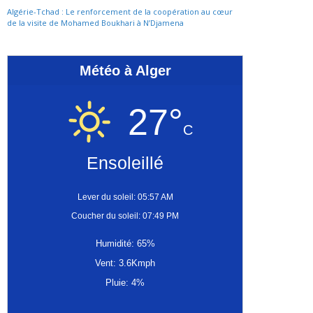
Algérie-Tchad : Le renforcement de la coopération au cœur
de la visite de Mohamed Boukhari à N’Djamena
Météo à Alger
27°
C
Ensoleillé
Lever du soleil: 05:57 AM
Coucher du soleil: 07:49 PM
Humidité: 65%
Vent: 3.6Kmph
Pluie: 4%