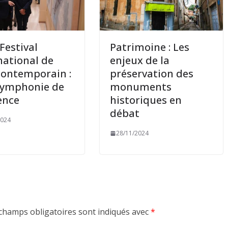
 Festival
Patrimoine : Les
national de
enjeux de la
 contemporain :
préservation des
symphonie de
monuments
ience
historiques en
débat
2024
28/11/2024
champs obligatoires sont indiqués avec
*