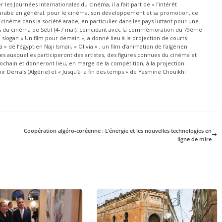
er les Journées internationales du cinéma, il a fait part de « l’intérêt
t arabe en général, pour le cinéma, son développement et sa promotion, ce
 cinéma dans la société arabe, en particulier dans les pays luttant pour une
es du cinéma de Sétif (4-7 mai), coïncidant avec la commémoration du 79ème
 slogan « Un film pour demain », a donné lieu à la projection de courts-
e l’égyptien Naji Ismail, « Olivia » , un film d’animation de l’algérien
ées auxquelles participeront des artistes, des figures connues du cinéma et
rochain et donneront lieu, en marge de la compétition, à la projection
ir Derraïs (Algérie) et « Jusqu’à la fin des temps » de Yasmine Chouikhi
Coopération algéro-coréenne : L’énergie et les nouvelles technologies en
ligne de mire