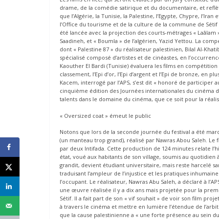
drame, de la comédie satirique et du documentaire, et refl
que l’Algérie, la Tunisie, la Palestine, l’Egypte, Chypre, l’Ira
l’Office du tourisme et de la culture de la commune de Sétif
été lancée avec la projection des courts-métrages « Laâlam 
Saadineh, et « Boumla » de l’algérien, Yazid Yettou. La comp
dont « Palestine 87 » du réalisateur palestinien, Bilal Al-Khat
spécialisé composé d’artistes et de cinéastes, en l’occurrenc
Kaouther El Bardi (Tunisie) évaluera les films en compétitio
classement, l’Epi d’or, l’Epi d’argent et l’Epi de bronze, en plu
Kacem, interrogé par l’APS, s’est dit « honoré de participer
cinquième édition des Journées internationales du cinéma de 
talents dans le domaine du cinéma, que ce soit pour la réalisa
« Oversized coat » émeut le public
Notons que lors de la seconde journée du festival a été mar
(un manteau trop grand), réalisé par Nawras Abou Saleh. Le 
par deux Intifada. Cette production de 124 minutes relate 
état, voué aux habitants de son village, soumis au quotidien 
grandit, devient étudiant universitaire, mais reste harcelé
traduisant l’ampleur de l’injustice et les pratiques inhumain
l’occupant. Le réalisateur, Nawras Abu Saleh, a déclaré à l’AP
une œuvre réalisée il y a dix ans mais projetée pour la prem
Sétif. Il a fait part de son « vif souhait » de voir son film pro
à travers le cinéma et mettre en lumière l’étendue de l’arbitr
que la cause palestinienne a « une forte présence au sein d