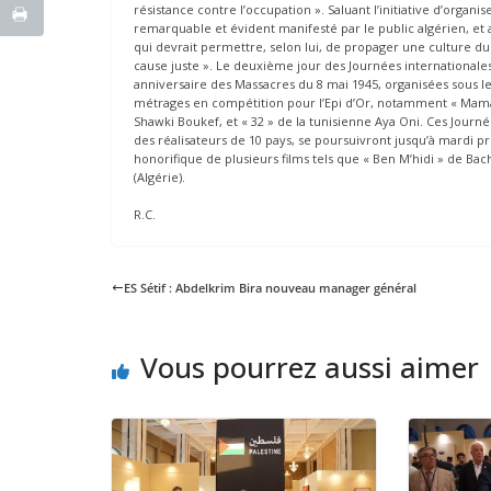
résistance contre l’occupation ». Saluant l’initiative d’organis
remarquable et évident manifesté par le public algérien, e
qui devrait permettre, selon lui, de propager une culture du
cause juste ». Le deuxième jour des Journées international
anniversaire des Massacres du 8 mai 1945, organisées sous le
métrages en compétition pour l’Epi d’Or, notamment « Mama » d
Shawki Boukef, et « 32 » de la tunisienne Aya Oni. Ces Journ
des réalisateurs de 10 pays, se poursuivront jusqu’à mardi p
honorifique de plusieurs films tels que « Ben M’hidi » de Bach
(Algérie).
R.C.
ES Sétif : Abdelkrim Bira nouveau manager général
Vous pourrez aussi aimer