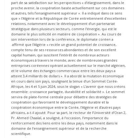
part de sa satisfaction sur les perspectives « d’élargissement, dans le
proche avenir, la coopération basée actuellement sur ces domaines
et autres, tels l’enseignement supérieur ». Il a indiqué dans ce sens
que « l’Algérie et la République de Corée entretiennent d’excellentes
relations, notamment avec le développement d’un partenariat
stratégique dans plusieurs secteurs, comme l’énergie, qui est le
domaine le plus sollicité en matière de coopération ». Au cours de
son intervention lors de la conférence, le diplomate coréen a
affirmé que l’Algérie « recèle un grand potentiel de croissance,
compte tenu de ses ressources abondantes et de son excellent
capital humain, qui suscitent l’intérêt de nombreux acteurs
économiques à travers le monde, avec de nombreuses grandes
entreprises coréennes opérant actuellement sur le marché algérien,
et le volume des échanges commerciaux entre les deux pays a
atteint 3,4 milliards de dollars ». Il a abordé la mutation économique
en cours dans son pays, soulignant la tenue d’un Sommet Corée-
Afrique, les 4 et 5 juin 2024, sous le slogan « L’avenir que nous créons
ensemble: croissance partagée, durabilité et solidarité ». Le sommet
servira de plate-forme centrale pour débattre des stratégies de
coopération qui favorisent le développement durable et la
coopération économique entre la Corée, l’Algérie et d’autres pays
africains, a-t-il ajouté. Pour sa part, le recteur de l’Université d’Oran 2,
Pr. Ahmed Chaalal, a souligné, à l’occasion, l’importance du
renforcement des liens entre les deux pays, notamment dans le
domaine de l’enseignement supérieur et de la recherche
scientifique.