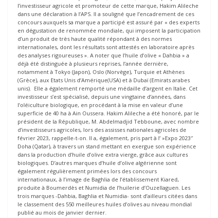
l’investisseur agricole et promoteur de cette marque, Hakim Alileche
dans une déclaration à l’APS. Il a souligné que l’encadrement de ces
concours auxquels sa marque a participé est assuré par « des experts
en dégustation de renommée mondiale, qui imposent la participation
d’un produit de très haute qualité répondant à des normes
internationales, dont les résultats sont attestés en laboratoire après
des analyses rigoureuses ». A noter que l’huile d’olive « Dahbia » a
déjà été distinguée à plusieurs reprises, l’année dernière,
notamment à Tokyo (Japon), Oslo (Norvège), Turquie et Athènes
(Grèce), aux Etats Unis d’Amérique(USA) et à Dubaï (Emirats arabes
unis). Elle a également remporté une médaille d’argent en Italie. Cet
investisseur s’est spécialisé, depuis une vingtaine d’années, dans
l’oléiculture biologique, en procédant à la mise en valeur d’une
superficie de 40 ha à Ain Oussera. Hakim Alileche a été honoré, par le
président de la République, M. Abdelmadjid Tebboune, avec nombre
d’investisseurs agricoles, lors des assisses nationales agricoles de
février 2023, rappelle-t-on. Il a, également, pris part à l’ »Expo 2023″
Doha (Qatar), à travers un stand mettant en exergue son expérience
dans la production d’huile d’olive extra vierge, grâce aux cultures
biologiques. D’autres marques d’huile d’olive algérienne sont
également régulièrement primées lors des concours
internationaux, à l’image de Baghlia de l’établissement Kiared,
produite à Boumerdès et Numidia de l’huilerie d’Ouzellaguen. Les
trois marques -Dahbia, Baghlia et Numidia- sont d’ailleurs citées dans
le classement des 550 meilleures huiles d’olives au niveau mondial
publié au mois de janvier dernier.