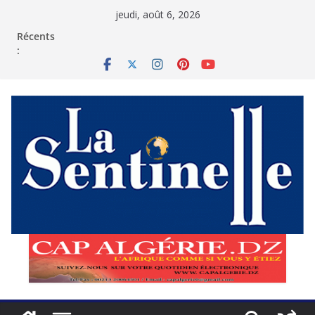
Passer
jeudi, août 6, 2026
au
contenu
Récents
: