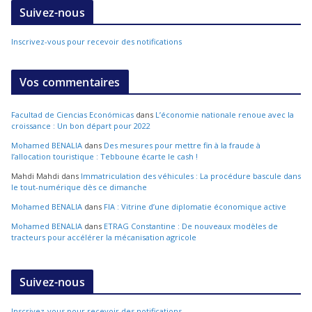
Suivez-nous
Inscrivez-vous pour recevoir des notifications
Vos commentaires
Facultad de Ciencias Económicas
dans
L’économie nationale renoue avec la
croissance : Un bon départ pour 2022
Mohamed BENALIA
dans
Des mesures pour mettre fin à la fraude à
l’allocation touristique : Tebboune écarte le cash !
Mahdi Mahdi
dans
Immatriculation des véhicules : La procédure bascule dans
le tout-numérique dès ce dimanche
Mohamed BENALIA
dans
FIA : Vitrine d’une diplomatie économique active
Mohamed BENALIA
dans
ETRAG Constantine : De nouveaux modèles de
tracteurs pour accélérer la mécanisation agricole
Suivez-nous
Inscrivez-vous pour recevoir des notifications