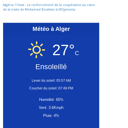
Algérie-Tchad : Le renforcement de la coopération au cœur
de la visite de Mohamed Boukhari à N’Djamena
Météo à Alger
27°
C
Ensoleillé
Lever du soleil: 05:57 AM
Coucher du soleil: 07:49 PM
Humidité: 65%
Vent: 3.6Kmph
Pluie: 4%