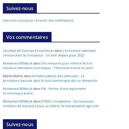
Suivez-nous
Inscrivez-vous pour recevoir des notifications
Vos commentaires
Facultad de Ciencias Económicas
dans
L’économie nationale
renoue avec la croissance : Un bon départ pour 2022
Mohamed BENALIA
dans
Des mesures pour mettre fin à la
fraude à l’allocation touristique : Tebboune écarte le cash !
Mahdi Mahdi
dans
Immatriculation des véhicules : La
procédure bascule dans le tout-numérique dès ce dimanche
Mohamed BENALIA
dans
FIA : Vitrine d’une diplomatie
économique active
Mohamed BENALIA
dans
ETRAG Constantine : De nouveaux
modèles de tracteurs pour accélérer la mécanisation agricole
Suivez-nous