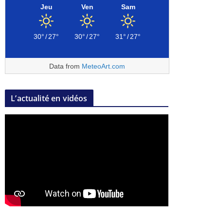
Jeu
Ven
Sam
30°
/
27°
30°
/
27°
31°
/
27°
Data from
MeteoArt.com
L’actualité en vidéos