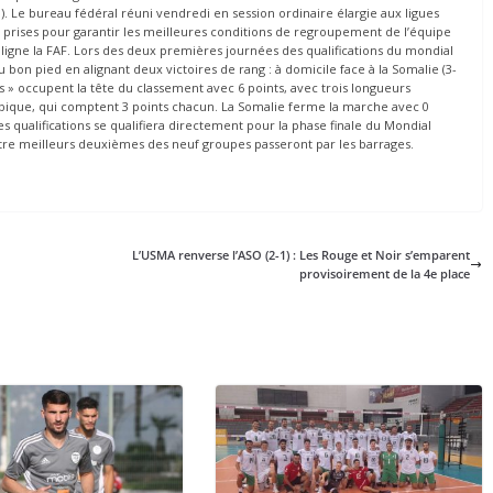
(3-3). Le bureau fédéral réuni vendredi en session ordinaire élargie aux ligues
ns prises pour garantir les meilleures conditions de regroupement de l’équipe
ouligne la FAF. Lors des deux premières journées des qualifications du mondial
bon pied en alignant deux victoires de rang : à domicile face à la Somalie (3-
 » occupent la tête du classement avec 6 points, avec trois longueurs
mbique, qui comptent 3 points chacun. La Somalie ferme la marche avec 0
es qualifications se qualifiera directement pour la phase finale du Mondial
atre meilleurs deuxièmes des neuf groupes passeront par les barrages.
L’USMA renverse l’ASO (2-1) : Les Rouge et Noir s’emparent
provisoirement de la 4e place