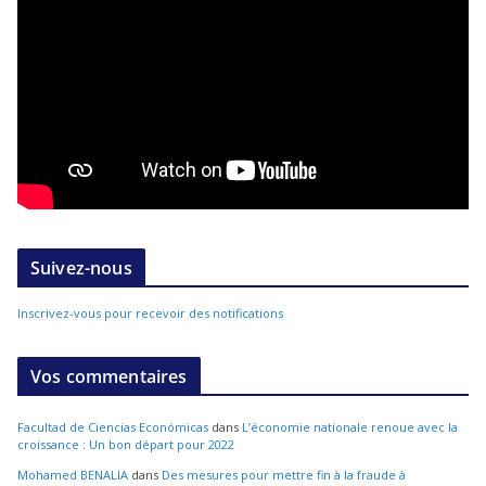
Suivez-nous
Inscrivez-vous pour recevoir des notifications
Vos commentaires
Facultad de Ciencias Económicas
dans
L’économie nationale renoue avec la
croissance : Un bon départ pour 2022
Mohamed BENALIA
dans
Des mesures pour mettre fin à la fraude à