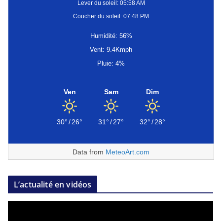
Lever du soleil: 05:58 AM
Coucher du soleil: 07:48 PM
Humidité: 56%
Vent: 9.4Kmph
Pluie: 4%
Ven
Sam
Dim
30°
/
26°
31°
/
27°
32°
/
28°
Data from
MeteoArt.com
L’actualité en vidéos