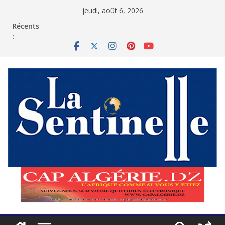
Passer
jeudi, août 6, 2026
au
contenu
Récents
: