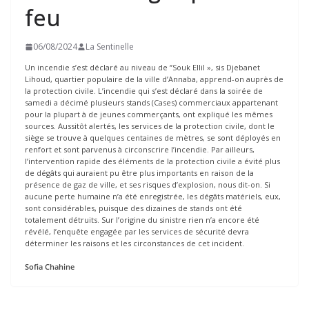
feu
06/08/2024
La Sentinelle
Un incendie s’est déclaré au niveau de ‘’Souk Ellil », sis Djebanet
Lihoud, quartier populaire de la ville d’Annaba, apprend-on auprès de
la protection civile. L’incendie qui s’est déclaré dans la soirée de
samedi a décimé plusieurs stands (Cases) commerciaux appartenant
pour la plupart à de jeunes commerçants, ont expliqué les mêmes
sources. Aussitôt alertés, les services de la protection civile, dont le
siège se trouve à quelques centaines de mètres, se sont déployés en
renfort et sont parvenus à circonscrire l’incendie. Par ailleurs,
l’intervention rapide des éléments de la protection civile a évité plus
de dégâts qui auraient pu être plus importants en raison de la
présence de gaz de ville, et ses risques d’explosion, nous dit-on. Si
aucune perte humaine n’a été enregistrée, les dégâts matériels, eux,
sont considérables, puisque des dizaines de stands ont été
totalement détruits. Sur l’origine du sinistre rien n’a encore été
révélé, l’enquête engagée par les services de sécurité devra
déterminer les raisons et les circonstances de cet incident.
Sofia Chahine