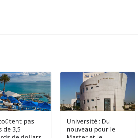
 coûtent pas
Université : Du
 de 3,5
nouveau pour le
ards de dollars
Master et le