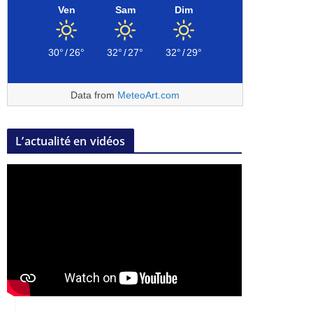
Ven
Sam
Dim
30°
/
26°
32°
/
27°
32°
/
29°
Data from
MeteoArt.com
L’actualité en vidéos