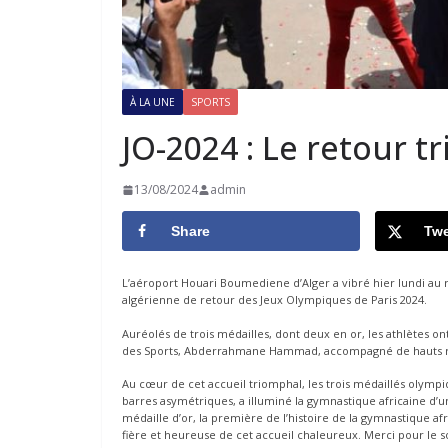
À LA UNE
SPORTS
JO-2024 : Le retour 
13/08/2024
admin
Share
Twe
L’aéroport Houari Boumediene d’Alger a vibré hier lundi au 
algérienne de retour des Jeux Olympiques de Paris 2024.
Auréolés de trois médailles, dont deux en or, les athlètes on
des Sports, Abderrahmane Hammad, accompagné de hauts resp
Au cœur de cet accueil triomphal, les trois médaillés olympi
barres asymétriques, a illuminé la gymnastique africaine d’un éc
médaille d’or, la première de l’histoire de la gymnastique afr
fière et heureuse de cet accueil chaleureux. Merci pour le