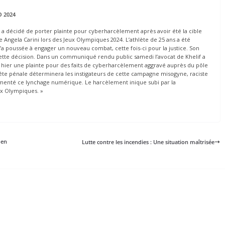
O 2024
a décidé de porter plainte pour cyberharcèlement après avoir été la cible
e Angela Carini lors des Jeux Olympiques 2024. L’athlète de 25 ans a été
’a poussée à engager un nouveau combat, cette fois-ci pour la justice. Son
cette décision. Dans un communiqué rendu public samedi l’avocat de Khelif a
sé hier une plainte pour des faits de cyberharcèlement aggravé auprès du pôle
quête pénale déterminera les instigateurs de cette campagne misogyne, raciste
alimenté ce lynchage numérique. Le harcèlement inique subi par la
ux Olympiques. »
 en
Lutte contre les incendies : Une situation maîtrisée