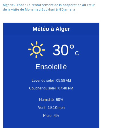
Algérie-Tchad : Le renforcement de la coopération au cœur
de la visite de Mohamed Boukhari à N’Djamena
Météo à Alger
30°
C
Ensoleillé
Lever du soleil: 05:58 AM
Coucher du soleil: 07:48 PM
Humidité: 60%
Vent: 19.1Kmph
Pluie: 4%