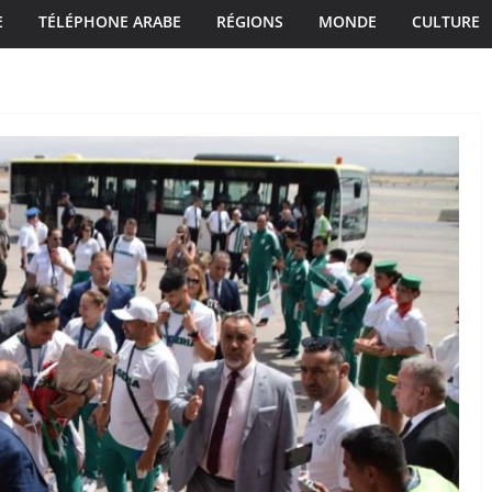
E
TÉLÉPHONE ARABE
RÉGIONS
MONDE
CULTURE