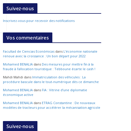
Suivez-nous
Inscrivez-vous pour recevoir des notifications
Vos commentaires
Facultad de Ciencias Económicas
dans
L’économie nationale
renoue avec la croissance : Un bon départ pour 2022
Mohamed BENALIA
dans
Des mesures pour mettre fin à la
fraude à l’allocation touristique : Tebboune écarte le cash !
Mahdi Mahdi
dans
Immatriculation des véhicules : La
procédure bascule dans le tout-numérique dès ce dimanche
Mohamed BENALIA
dans
FIA : Vitrine d’une diplomatie
économique active
Mohamed BENALIA
dans
ETRAG Constantine : De nouveaux
modèles de tracteurs pour accélérer la mécanisation agricole
Suivez-nous