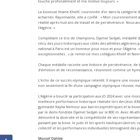
touche profondément et me motive toujours. »
La boxeuse Imane Khelif, couronnée d’or dans la catégorie d
acharnés. Rayonnante, elle a confié : « Mon couronnement av
réalité après huit ans de travail et de persévérance. Nous avon
l’Algérie. »
Complétant ce trio de champions, Djamel Sedjati, médaillé de
vécu des jours historiques aux côtés des athlètes algériens 
national à Paris est un honneur pour nous et pour l’Algérie
exceptionnelles : « Je remercie mes collègues Khelif et Nemou
Chaque médaille raconte une histoire de persévérance, de tal
d’émotion et de reconnaissance, résonnent comme un hymne à
L’écho de ce succès olympique retentit. Il inspire une nouvel
non seulement la fin d’une campagne olympique réussie, mais
L’Algérie a bouclé sa participation aux JO 2024 avec une mois
meilleure performance historique réalisée lors des Jeux d’At
gymnaste Kaylia Nemour aux barres asymétriques et la boxeus
par le demi-fondiste Djamel Sedjati sur le 800 m. Avec 46 athl
démontré la diversité et la compétitivité de ses représentant
passant par la boxe, le judo et les sports nautiques (aviron, c
collectif et les performances individuelles témoignent des pr
Moncef Dahleb