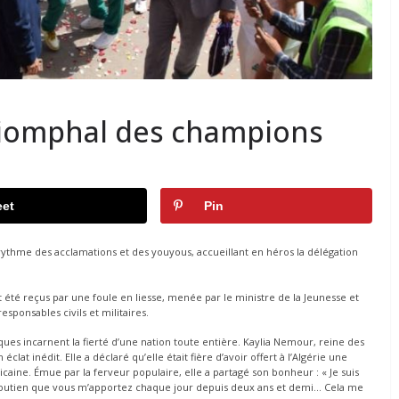
triomphal des champions
et
Pin
rythme des acclamations et des youyous, accueillant en héros la délégation
t été reçus par une foule en liesse, menée par le ministre de la Jeunesse et
onsables civils et militaires.
ques incarnent la fierté d’une nation toute entière. Kaylia Nemour, reine des
lat inédit. Elle a déclaré qu’elle était fière d’avoir offert à l’Algérie une
icaine. Émue par la ferveur populaire, elle a partagé son bonheur : « Je suis
 soutien que vous m’apportez chaque jour depuis deux ans et demi… Cela me