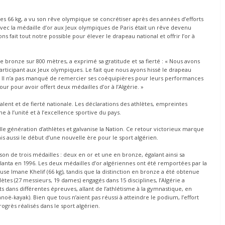
es 66 kg, a vu son rêve olympique se concrétiser après des années d’efforts
ec la médaille d’or aux Jeux olympiques de Paris était un rêve devenu
s fait tout notre possible pour élever le drapeau national et offrir l’or à
 bronze sur 800 mètres, a exprimé sa gratitude et sa fierté : « Nous avons
participant aux Jeux olympiques. Le fait que nous ayons hissé le drapeau
. » Il n’a pas manqué de remercier ses coéquipières pour leurs performances
r pour avoir offert deux médailles d’or à l’Algérie. »
ent et de fierté nationale. Les déclarations des athlètes, empreintes
 l’unité et à l’excellence sportive du pays.
le génération d’athlètes et galvanise la Nation. Ce retour victorieux marque
 aussi le début d’une nouvelle ère pour le sport algérien.
son de trois médailles : deux en or et une en bronze, égalant ainsi sa
lanta en 1996. Les deux médailles d’or algériennes ont été remportées par la
e Imane Khelif (66 kg), tandis que la distinction en bronze a été obtenue
ètes (27 messieurs, 19 dames) engagés dans 15 disciplines, l’Algérie a
s dans différentes épreuves, allant de l’athlétisme à la gymnastique, en
anoë-kayak). Bien que tous n’aient pas réussi à atteindre le podium, l’effort
ogrès réalisés dans le sport algérien.