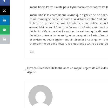
Imane Khelif Porte Plainte pour Cyberharcèlement après les J
Imane Khelif, la championne olympique algérienne de boxe, 
d’une campagne haineuse suite à sa victoire contre l’Italienn
victime de cyberharcèlement honteuse et injustifiée ce qui l
avocat, Maître Nabil Boudi, du Barreau de Paris, a annoncé 
déclaré : « Madame Khelif a saisi notre cabinet, qui a dépo
de lutte contre la haine en ligne du parquet de Paris. L’en
et sexiste, et devra également s’intéresser à ceux qui ont 
championne de boxe restera la plus grande tache de ces Je
R.S.
Citroën C3 et DS3: Stellantis lance un rappel urgent de véhicules
Algérie