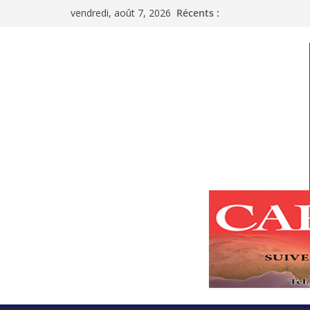
Passer
vendredi, août 7, 2026
Récents :
au
contenu