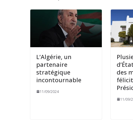
L’Algérie, un
Plusi
partenaire
d’Éta
stratégique
des m
incontournable
félic
Prés
11/09/2024
11/09/