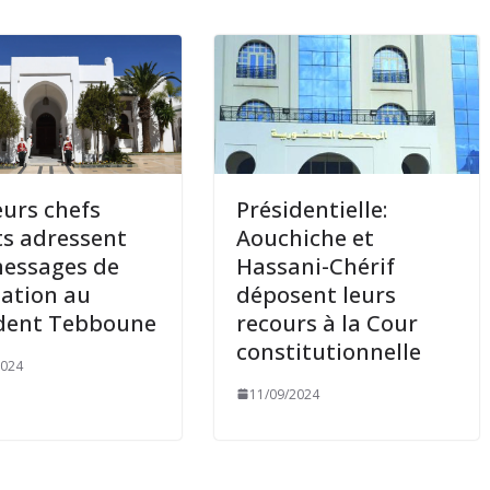
eurs chefs
Présidentielle:
ts adressent
Aouchiche et
essages de
Hassani-Chérif
itation au
déposent leurs
ident Tebboune
recours à la Cour
constitutionnelle
2024
11/09/2024