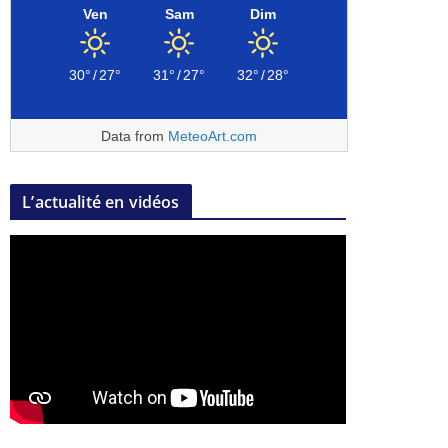
Ven
Sam
Dim
30°
/
27°
31°
/
27°
32°
/
28°
Data from
MeteoArt.com
L’actualité en vidéos