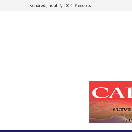
Passer
vendredi, août 7, 2026
Récents :
au
contenu