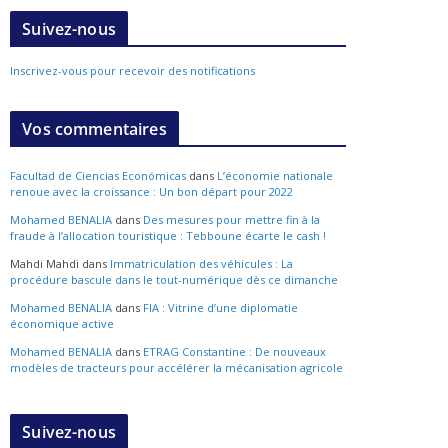
Suivez-nous
Inscrivez-vous pour recevoir des notifications
Vos commentaires
Facultad de Ciencias Económicas
dans
L’économie nationale
renoue avec la croissance : Un bon départ pour 2022
Mohamed BENALIA
dans
Des mesures pour mettre fin à la
fraude à l’allocation touristique : Tebboune écarte le cash !
Mahdi Mahdi
dans
Immatriculation des véhicules : La
procédure bascule dans le tout-numérique dès ce dimanche
Mohamed BENALIA
dans
FIA : Vitrine d’une diplomatie
économique active
Mohamed BENALIA
dans
ETRAG Constantine : De nouveaux
modèles de tracteurs pour accélérer la mécanisation agricole
Suivez-nous