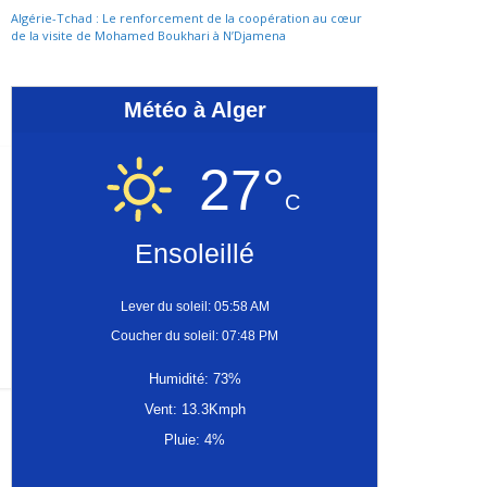
Algérie-Tchad : Le renforcement de la coopération au cœur
de la visite de Mohamed Boukhari à N’Djamena
Météo à Alger
27°
C
Ensoleillé
Lever du soleil: 05:58 AM
Coucher du soleil: 07:48 PM
Humidité: 73%
Vent: 13.3Kmph
Pluie: 4%