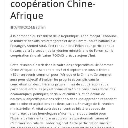
coopération Chine-
Afrique
03/09/2024
admin
À la demande du Président de la République, Abdelmadjid Tebboune,
le ministre des Affaires étrangères et de la Communauté nationale à
l’étranger, Ahmed Attaf, s’est rendu hier à Pékin pour participer aux
travaux de la 9e session de la réunion ministérielle du Forum sur la
coopération sino-africaine (FOCAC), prévue aujourd’hui.
Cette réunion s’inscrit dans le cadre des préparatifs du 4e Sommet
Chine-Afrique, qui se tiendra les 5 et 6 septembre sous le thème
« Bâtir un avenir commun pour l’Afrique et la Chine ». Ce sommet
aura pour objectif d’évaluer les progrès accomplis dans la
concrétisation des différents programmes de coopération et de
partenariat entre les pays africains et la Chine dans divers domaines
économiques, politiques, sociaux et culturels, et de définir de
nouveaux objectifs pour ces relations, dans une approche répondant
aux besoins et aspirations des deux parties. En marge de la réunion
ministérielle, M. Attaf aura des rencontres bilatérales avec de
nombreux de ses homologues africains, une opportunité pour
l’Algérie de faire entendre sa voix sur les questions africaines et
d’affirmer son rôle de leader régional. Cette participation s’inscrit
également dans la dynamique du renforcement du rôle de l’Algérie