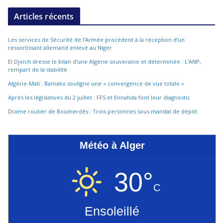
Articles récents
Les services de Sécurité de l’Armée procèdent à la réception d’un
ressortissant allemand enlevé au Niger
El Djeïch dresse le bilan d’une Algérie souveraine et déterminée : L’ANP,
rempart de la stabilité
Algérie-Mali : Bamako souligne une « convergence de vue totale »
Après les législatives du 2 juillet : FFS et Ennahda font leur diagnostic
Drame routier de Boumerdès : Trois personnes sous mandat de dépôt
Météo à Alger
30°
C
Ensoleillé