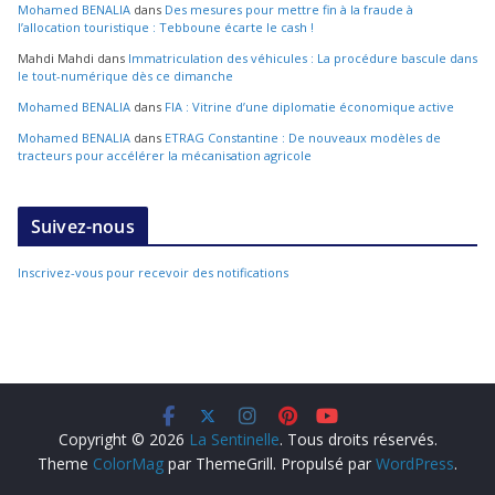
Mohamed BENALIA
dans
Des mesures pour mettre fin à la fraude à
l’allocation touristique : Tebboune écarte le cash !
Mahdi Mahdi
dans
Immatriculation des véhicules : La procédure bascule dans
le tout-numérique dès ce dimanche
Mohamed BENALIA
dans
FIA : Vitrine d’une diplomatie économique active
Mohamed BENALIA
dans
ETRAG Constantine : De nouveaux modèles de
tracteurs pour accélérer la mécanisation agricole
Suivez-nous
Inscrivez-vous pour recevoir des notifications
Copyright © 2026
La Sentinelle
. Tous droits réservés.
Theme
ColorMag
par ThemeGrill. Propulsé par
WordPress
.