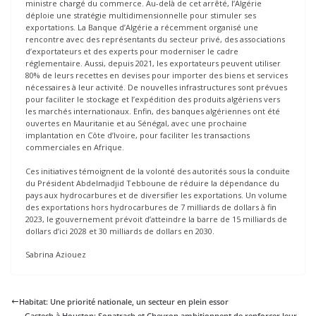
ministre chargé du commerce. Au-delà de cet arrêté, l’Algérie
déploie une stratégie multidimensionnelle pour stimuler ses
exportations. La Banque d’Algérie a récemment organisé une
rencontre avec des représentants du secteur privé, des associations
d’exportateurs et des experts pour moderniser le cadre
réglementaire. Aussi, depuis 2021, les exportateurs peuvent utiliser
80% de leurs recettes en devises pour importer des biens et services
nécessaires à leur activité. De nouvelles infrastructures sont prévues
pour faciliter le stockage et l’expédition des produits algériens vers
les marchés internationaux. Enfin, des banques algériennes ont été
ouvertes en Mauritanie et au Sénégal, avec une prochaine
implantation en Côte d’Ivoire, pour faciliter les transactions
commerciales en Afrique.
Ces initiatives témoignent de la volonté des autorités sous la conduite
du Président Abdelmadjid Tebboune de réduire la dépendance du
pays aux hydrocarbures et de diversifier les exportations. Un volume
des exportations hors hydrocarbures de 7 milliards de dollars à fin
2023, le gouvernement prévoit d’atteindre la barre de 15 milliards de
dollars d’ici 2028 et 30 milliards de dollars en 2030.
Sabrina Aziouez
Habitat: Une priorité nationale, un secteur en plein essor
Gastech à Houston: Sonatrach et Chevron ambitionnent de renforcer leur