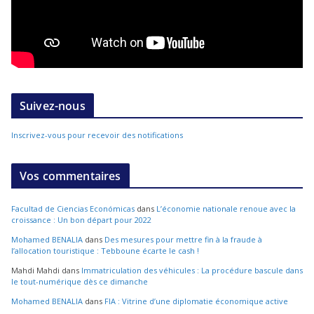
Suivez-nous
Inscrivez-vous pour recevoir des notifications
Vos commentaires
Facultad de Ciencias Económicas
dans
L’économie nationale renoue avec la
croissance : Un bon départ pour 2022
Mohamed BENALIA
dans
Des mesures pour mettre fin à la fraude à
l’allocation touristique : Tebboune écarte le cash !
Mahdi Mahdi
dans
Immatriculation des véhicules : La procédure bascule dans
le tout-numérique dès ce dimanche
Mohamed BENALIA
dans
FIA : Vitrine d’une diplomatie économique active