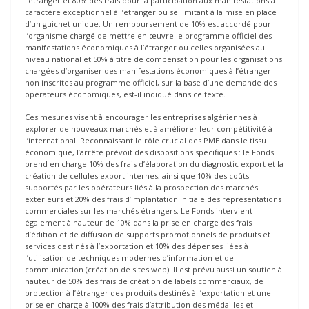
l’étranger et 80% des frais pour la participation aux manifestations à
caractère exceptionnel à l’étranger ou se limitant à la mise en place
d’un guichet unique. Un remboursement de 10% est accordé pour
l’organisme chargé de mettre en œuvre le programme officiel des
manifestations économiques à l’étranger ou celles organisées au
niveau national et 50% à titre de compensation pour les organisations
chargées d’organiser des manifestations économiques à l’étranger
non inscrites au programme officiel, sur la base d’une demande des
opérateurs économiques, est-il indiqué dans ce texte.
Ces mesures visent à encourager les entreprises algériennes à
explorer de nouveaux marchés et à améliorer leur compétitivité à
l’international. Reconnaissant le rôle crucial des PME dans le tissu
économique, l’arrêté prévoit des dispositions spécifiques : le Fonds
prend en charge 10% des frais d’élaboration du diagnostic export et la
création de cellules export internes, ainsi que 10% des coûts
supportés par les opérateurs liés à la prospection des marchés
extérieurs et 20% des frais d’implantation initiale des représentations
commerciales sur les marchés étrangers. Le Fonds intervient
également à hauteur de 10% dans la prise en charge des frais
d’édition et de diffusion de supports promotionnels de produits et
services destinés à l’exportation et 10% des dépenses liées à
l’utilisation de techniques modernes d’information et de
communication (création de sites web). Il est prévu aussi un soutien à
hauteur de 50% des frais de création de labels commerciaux, de
protection à l’étranger des produits destinés à l’exportation et une
prise en charge à 100% des frais d’attribution des médailles et