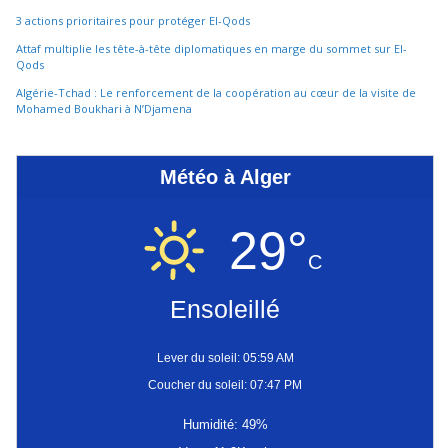
3 actions prioritaires pour protéger El-Qods
Attaf multiplie les tête-à-tête diplomatiques en marge du sommet sur El-
Qods
Algérie-Tchad : Le renforcement de la coopération au cœur de la visite de
Mohamed Boukhari à N’Djamena
Météo à Alger
29°
C
Ensoleillé
Lever du soleil: 05:59 AM
Coucher du soleil: 07:47 PM
Humidité: 49%