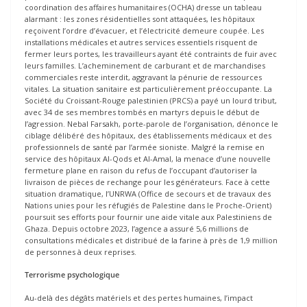
coordination des affaires humanitaires (OCHA) dresse un tableau
alarmant : les zones résidentielles sont attaquées, les hôpitaux
reçoivent l’ordre d’évacuer, et l’électricité demeure coupée. Les
installations médicales et autres services essentiels risquent de
fermer leurs portes, les travailleurs ayant été contraints de fuir avec
leurs familles. L’acheminement de carburant et de marchandises
commerciales reste interdit, aggravant la pénurie de ressources
vitales. La situation sanitaire est particulièrement préoccupante. La
Société du Croissant-Rouge palestinien (PRCS) a payé un lourd tribut,
avec 34 de ses membres tombés en martyrs depuis le début de
l’agression. Nebal Farsakh, porte-parole de l’organisation, dénonce le
ciblage délibéré des hôpitaux, des établissements médicaux et des
professionnels de santé par l’armée sioniste. Malgré la remise en
service des hôpitaux Al-Qods et Al-Amal, la menace d’une nouvelle
fermeture plane en raison du refus de l’occupant d’autoriser la
livraison de pièces de rechange pour les générateurs. Face à cette
situation dramatique, l’UNRWA (Office de secours et de travaux des
Nations unies pour les réfugiés de Palestine dans le Proche-Orient)
poursuit ses efforts pour fournir une aide vitale aux Palestiniens de
Ghaza. Depuis octobre 2023, l’agence a assuré 5,6 millions de
consultations médicales et distribué de la farine à près de 1,9 million
de personnes à deux reprises.
Terrorisme psychologique
Au-delà des dégâts matériels et des pertes humaines, l’impact