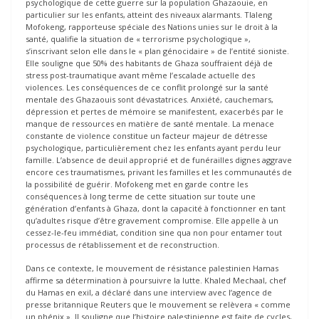
psychologique de cette guerre sur la population Ghazaouie, en
particulier sur les enfants, atteint des niveaux alarmants. Tlaleng
Mofokeng, rapporteuse spéciale des Nations unies sur le droit à la
santé, qualifie la situation de « terrorisme psychologique »,
s’inscrivant selon elle dans le « plan génocidaire » de l’entité sioniste.
Elle souligne que 50% des habitants de Ghaza souffraient déjà de
stress post-traumatique avant même l’escalade actuelle des
violences. Les conséquences de ce conflit prolongé sur la santé
mentale des Ghazaouis sont dévastatrices. Anxiété, cauchemars,
dépression et pertes de mémoire se manifestent, exacerbés par le
manque de ressources en matière de santé mentale. La menace
constante de violence constitue un facteur majeur de détresse
psychologique, particulièrement chez les enfants ayant perdu leur
famille. L’absence de deuil approprié et de funérailles dignes aggrave
encore ces traumatismes, privant les familles et les communautés de
la possibilité de guérir. Mofokeng met en garde contre les
conséquences à long terme de cette situation sur toute une
génération d’enfants à Ghaza, dont la capacité à fonctionner en tant
qu’adultes risque d’être gravement compromise. Elle appelle à un
cessez-le-feu immédiat, condition sine qua non pour entamer tout
processus de rétablissement et de reconstruction.
Dans ce contexte, le mouvement de résistance palestinien Hamas
affirme sa détermination à poursuivre la lutte. Khaled Mechaal, chef
du Hamas en exil, a déclaré dans une interview avec l’agence de
presse britannique Reuters que le mouvement se relèvera « comme
un phénix ». Il souligne que l’histoire palestinienne est faite de cycles,