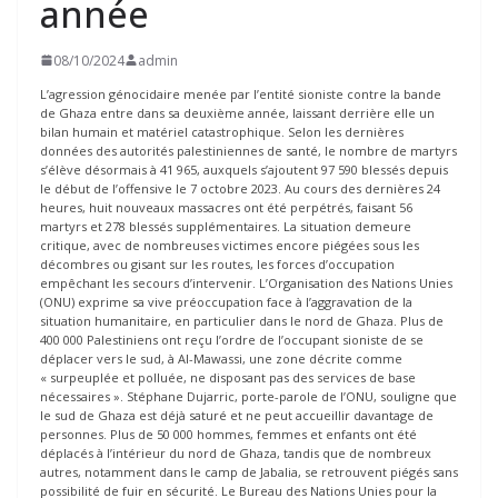
année
08/10/2024
admin
L’agression génocidaire menée par l’entité sioniste contre la bande
de Ghaza entre dans sa deuxième année, laissant derrière elle un
bilan humain et matériel catastrophique. Selon les dernières
données des autorités palestiniennes de santé, le nombre de martyrs
s’élève désormais à 41 965, auxquels s’ajoutent 97 590 blessés depuis
le début de l’offensive le 7 octobre 2023. Au cours des dernières 24
heures, huit nouveaux massacres ont été perpétrés, faisant 56
martyrs et 278 blessés supplémentaires. La situation demeure
critique, avec de nombreuses victimes encore piégées sous les
décombres ou gisant sur les routes, les forces d’occupation
empêchant les secours d’intervenir. L’Organisation des Nations Unies
(ONU) exprime sa vive préoccupation face à l’aggravation de la
situation humanitaire, en particulier dans le nord de Ghaza. Plus de
400 000 Palestiniens ont reçu l’ordre de l’occupant sioniste de se
déplacer vers le sud, à Al-Mawassi, une zone décrite comme
« surpeuplée et polluée, ne disposant pas des services de base
nécessaires ». Stéphane Dujarric, porte-parole de l’ONU, souligne que
le sud de Ghaza est déjà saturé et ne peut accueillir davantage de
personnes. Plus de 50 000 hommes, femmes et enfants ont été
déplacés à l’intérieur du nord de Ghaza, tandis que de nombreux
autres, notamment dans le camp de Jabalia, se retrouvent piégés sans
possibilité de fuir en sécurité. Le Bureau des Nations Unies pour la