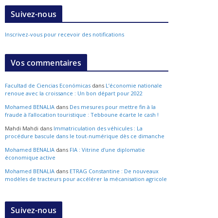
Suivez-nous
Inscrivez-vous pour recevoir des notifications
Vos commentaires
Facultad de Ciencias Económicas
dans
L’économie nationale
renoue avec la croissance : Un bon départ pour 2022
Mohamed BENALIA
dans
Des mesures pour mettre fin à la
fraude à l’allocation touristique : Tebboune écarte le cash !
Mahdi Mahdi
dans
Immatriculation des véhicules : La
procédure bascule dans le tout-numérique dès ce dimanche
Mohamed BENALIA
dans
FIA : Vitrine d’une diplomatie
économique active
Mohamed BENALIA
dans
ETRAG Constantine : De nouveaux
modèles de tracteurs pour accélérer la mécanisation agricole
Suivez-nous