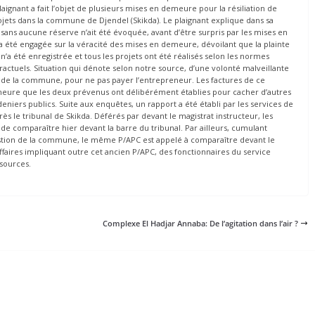
plaignant a fait l’objet de plusieurs mises en demeure pour la résiliation de
projets dans la commune de Djendel (Skikda). Le plaignant explique dans sa
 sans aucune réserve n’ait été évoquée, avant d’être surpris par les mises en
a été engagée sur la véracité des mises en demeure, dévoilant que la plainte
n’a été enregistrée et tous les projets ont été réalisés selon les normes
tractuels. Situation qui dénote selon notre source, d’une volonté malveillante
al de la commune, pour ne pas payer l’entrepreneur. Les factures de ce
meure que les deux prévenus ont délibérément établies pour cacher d’autres
deniers publics. Suite aux enquêtes, un rapport a été établi par les services de
ès le tribunal de Skikda. Déférés par devant le magistrat instructeur, les
 de comparaître hier devant la barre du tribunal. Par ailleurs, cumulant
 gestion de la commune, le même P/APC est appelé à comparaître devant le
faires impliquant outre cet ancien P/APC, des fonctionnaires du service
sources.
Complexe El Hadjar Annaba: De l’agitation dans l’air ?