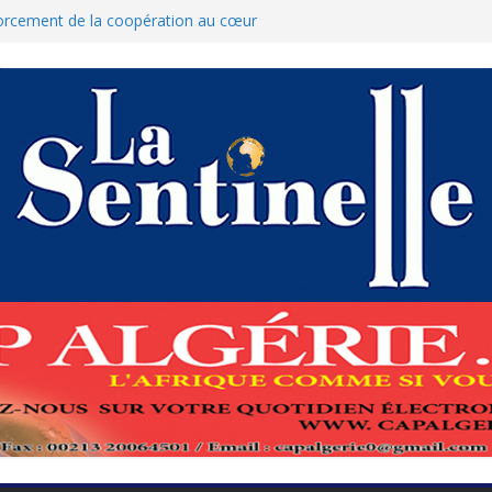
forcement de la coopération au cœur
ed Boukhari à N’Djamena
t accélère la reconquête de son tissu
: Le ministère des Finances dément
lation des nouvelles mesures
pour protéger El-Qods
e-à-tête diplomatiques en marge du