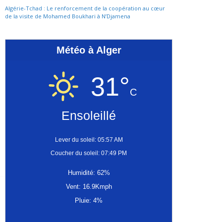
Algérie-Tchad : Le renforcement de la coopération au cœur
de la visite de Mohamed Boukhari à N’Djamena
Météo à Alger
31°
C
Ensoleillé
Lever du soleil: 05:57 AM
Coucher du soleil: 07:49 PM
Humidité: 62%
Vent: 16.9Kmph
Pluie: 4%