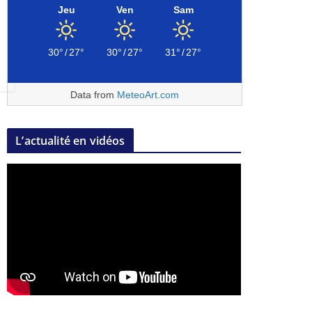
Jeu
Ven
Sam
30°
/
27°
30°
/
27°
31°
/
27°
Data from
MeteoArt.com
L’actualité en vidéos