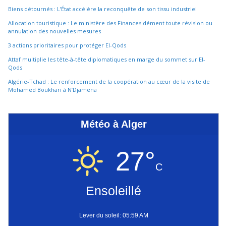
Biens détournés : L’État accélère la reconquête de son tissu industriel
Allocation touristique : Le ministère des Finances dément toute révision ou
annulation des nouvelles mesures
3 actions prioritaires pour protéger El-Qods
Attaf multiplie les tête-à-tête diplomatiques en marge du sommet sur El-
Qods
Algérie-Tchad : Le renforcement de la coopération au cœur de la visite de
Mohamed Boukhari à N’Djamena
Météo à Alger
27°
C
Ensoleillé
Lever du soleil: 05:59 AM