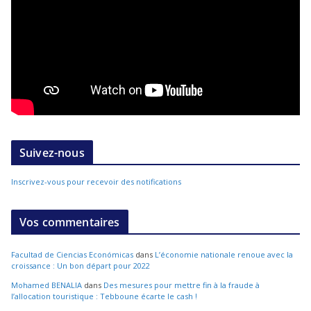
Suivez-nous
Inscrivez-vous pour recevoir des notifications
Vos commentaires
Facultad de Ciencias Económicas
dans
L’économie nationale renoue avec la
croissance : Un bon départ pour 2022
Mohamed BENALIA
dans
Des mesures pour mettre fin à la fraude à
l’allocation touristique : Tebboune écarte le cash !