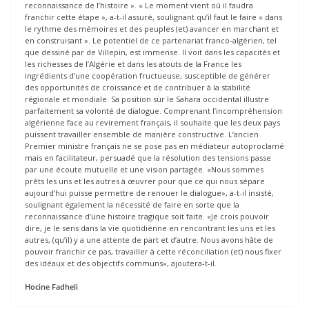
reconnaissance de l’histoire ». « Le moment vient où il faudra
franchir cette étape », a-t-il assuré, soulignant qu’il faut le faire « dans
le rythme des mémoires et des peuples (et) avancer en marchant et
en construisant ». Le potentiel de ce partenariat franco-algérien, tel
que dessiné par de Villepin, est immense. Il voit dans les capacités et
les richesses de l’Algérie et dans les atouts de la France les
ingrédients d’une coopération fructueuse, susceptible de générer
des opportunités de croissance et de contribuer à la stabilité
régionale et mondiale. Sa position sur le Sahara occidental illustre
parfaitement sa volonté de dialogue. Comprenant l’incompréhension
algérienne face au revirement français, il souhaite que les deux pays
puissent travailler ensemble de manière constructive. L’ancien
Premier ministre français ne se pose pas en médiateur autoproclamé
mais en facilitateur, persuadé que la résolution des tensions passe
par une écoute mutuelle et une vision partagée. «Nous sommes
prêts les uns et les autres à œuvrer pour que ce qui nous sépare
aujourd’hui puisse permettre de renouer le dialogue», a-t-il insisté,
soulignant également la nécessité de faire en sorte que la
reconnaissance d’une histoire tragique soit faite. «Je crois pouvoir
dire, je le sens dans la vie quotidienne en rencontrant les uns et les
autres, (qu’il) y a une attente de part et d’autre. Nous avons hâte de
pouvoir franchir ce pas, travailler à cette réconciliation (et) nous fixer
des idéaux et des objectifs communs», ajoutera-t-il.
Hocine Fadheli