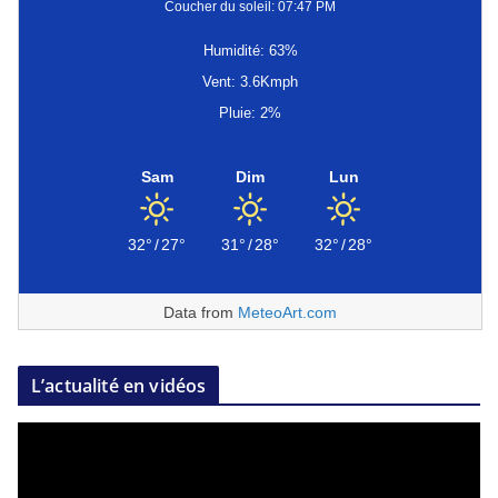
Coucher du soleil: 07:47 PM
Humidité: 63%
Vent: 3.6Kmph
Pluie: 2%
Sam
Dim
Lun
32°
/
27°
31°
/
28°
32°
/
28°
Data from
MeteoArt.com
L’actualité en vidéos