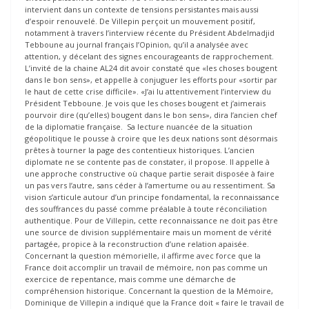
intervient dans un contexte de tensions persistantes mais aussi
d’espoir renouvelé. De Villepin perçoit un mouvement positif,
notamment à travers l’interview récente du Président Abdelmadjid
Tebboune au journal français l’Opinion, qu’il a analysée avec
attention, y décelant des signes encourageants de rapprochement.
L’invité de la chaine AL24 dit avoir constaté que «les choses bougent
dans le bon sens», et appelle à conjuguer les efforts pour «sortir par
le haut de cette crise difficile». «J’ai lu attentivement l’interview du
Président Tebboune. Je vois que les choses bougent et j’aimerais
pourvoir dire (qu’elles) bougent dans le bon sens», dira l’ancien chef
de la diplomatie française. Sa lecture nuancée de la situation
géopolitique le pousse à croire que les deux nations sont désormais
prêtes à tourner la page des contentieux historiques. L’ancien
diplomate ne se contente pas de constater, il propose. Il appelle à
une approche constructive où chaque partie serait disposée à faire
un pas vers l’autre, sans céder à l’amertume ou au ressentiment. Sa
vision s’articule autour d’un principe fondamental, la reconnaissance
des souffrances du passé comme préalable à toute réconciliation
authentique. Pour de Villepin, cette reconnaissance ne doit pas être
une source de division supplémentaire mais un moment de vérité
partagée, propice à la reconstruction d’une relation apaisée.
Concernant la question mémorielle, il affirme avec force que la
France doit accomplir un travail de mémoire, non pas comme un
exercice de repentance, mais comme une démarche de
compréhension historique. Concernant la question de la Mémoire,
Dominique de Villepin a indiqué que la France doit « faire le travail de