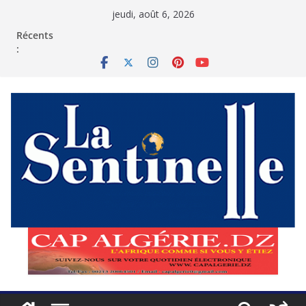
Passer
jeudi, août 6, 2026
au
contenu
Récents
: