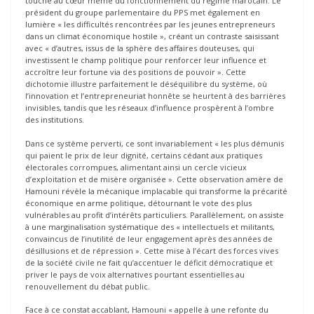
touche au cœur même du fonctionnement du régime marocain. Le
président du groupe parlementaire du PPS met également en
lumière « les difficultés rencontrées par les jeunes entrepreneurs
dans un climat économique hostile », créant un contraste saisissant
avec « d’autres, issus de la sphère des affaires douteuses, qui
investissent le champ politique pour renforcer leur influence et
accroître leur fortune via des positions de pouvoir ». Cette
dichotomie illustre parfaitement le déséquilibre du système, où
l’innovation et l’entrepreneuriat honnête se heurtent à des barrières
invisibles, tandis que les réseaux d’influence prospèrent à l’ombre
des institutions.
Dans ce système perverti, ce sont invariablement « les plus démunis
qui paient le prix de leur dignité, certains cédant aux pratiques
électorales corrompues, alimentant ainsi un cercle vicieux
d’exploitation et de misère organisée ». Cette observation amère de
Hamouni révèle la mécanique implacable qui transforme la précarité
économique en arme politique, détournant le vote des plus
vulnérables au profit d’intérêts particuliers. Parallèlement, on assiste
à une marginalisation systématique des « intellectuels et militants,
convaincus de l’inutilité de leur engagement après des années de
désillusions et de répression ». Cette mise à l’écart des forces vives
de la société civile ne fait qu’accentuer le déficit démocratique et
priver le pays de voix alternatives pourtant essentielles au
renouvellement du débat public.
Face à ce constat accablant, Hamouni « appelle à une refonte du