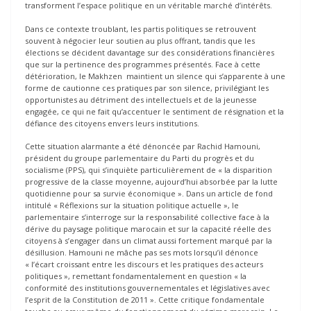
transforment l’espace politique en un véritable marché d’intérêts.
Dans ce contexte troublant, les partis politiques se retrouvent
souvent à négocier leur soutien au plus offrant, tandis que les
élections se décident davantage sur des considérations financières
que sur la pertinence des programmes présentés. Face à cette
détérioration, le Makhzen maintient un silence qui s’apparente à une
forme de cautionne ces pratiques par son silence, privilégiant les
opportunistes au détriment des intellectuels et de la jeunesse
engagée, ce qui ne fait qu’accentuer le sentiment de résignation et la
défiance des citoyens envers leurs institutions.
Cette situation alarmante a été dénoncée par Rachid Hamouni,
président du groupe parlementaire du Parti du progrès et du
socialisme (PPS), qui s’inquiète particulièrement de « la disparition
progressive de la classe moyenne, aujourd’hui absorbée par la lutte
quotidienne pour sa survie économique ». Dans un article de fond
intitulé « Réflexions sur la situation politique actuelle », le
parlementaire s’interroge sur la responsabilité collective face à la
dérive du paysage politique marocain et sur la capacité réelle des
citoyens à s’engager dans un climat aussi fortement marqué par la
désillusion. Hamouni ne mâche pas ses mots lorsqu’il dénonce
« l’écart croissant entre les discours et les pratiques des acteurs
politiques », remettant fondamentalement en question « la
conformité des institutions gouvernementales et législatives avec
l’esprit de la Constitution de 2011 ». Cette critique fondamentale