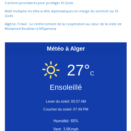
3 actions prioritaires pour protéger El-Qods
Attaf multiplie les tête-à-tête diplomatiques en marge du sommet sur El-
Qods
Algérie-Tchad : Le renforcement de la coopération au cœur de la visite de
Mohamed Boukhari à N’Djamena
Météo à Alger
27°
C
Ensoleillé
Lever du soleil: 05:57 AM
Coucher du soleil: 07:49 PM
Humidité: 65%
Vent: 3.6Kmph