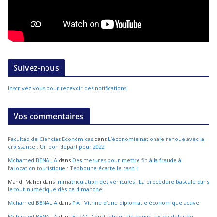
Suivez-nous
Inscrivez-vous pour recevoir des notifications
Vos commentaires
Facultad de Ciencias Económicas
dans
L’économie nationale renoue avec la
croissance : Un bon départ pour 2022
Mohamed BENALIA
dans
Des mesures pour mettre fin à la fraude à
l’allocation touristique : Tebboune écarte le cash !
Mahdi Mahdi
dans
Immatriculation des véhicules : La procédure bascule dans
le tout-numérique dès ce dimanche
Mohamed BENALIA
dans
FIA : Vitrine d’une diplomatie économique active
Mohamed BENALIA
dans
ETRAG Constantine : De nouveaux modèles de