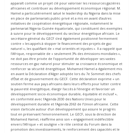
apparaît comme un projet clé pour valoriser les ressources gazières
africaines et contribuer au développement économique régional. M.
Hamel a particulièrement salué le leadership du Nigeria dans la mise
en place de partenariats public-privé et a mis en avant d’autres
initiatives de coopération énergétique régionale, notamment le
partenariat Nigeria-Guinée équatoriale, qui constituent des exemples
à suivre pour le développement du secteur énergétique africain. Le
secrétaire général du GECF s’est également positionné fermement
contre « les appels à stopper le financement des projets de gaz
naturel », les qualifiant de « mal orientés et injustes ». Il a rappelé que
l’Afrique, responsable de « seulement 3% des émissions mondiales »,
ne doit pas être privée de l’opportunité de développer ses vastes
ressources en gaz naturel pour stimuler sa croissance économique et
renforcer sa sécurité énergétique. Mohamed Hamel a également mis
en avant la Déclaration d’Alger adoptée lors du 7e Sommet des chefs
d’État et de gouvernement du GECF. Cette déclaration exprime « un
soutien ferme aux pays africains dans leurs efforts pour lutter contre
la pauvreté énergétique, élargir l’accès à l’énergie et favoriser un
développement socio-économique durable, équitable et inclusif »,
en conformité avec l’Agenda 2030 des Nations Unies pour le
développement durable et l’Agenda 2063 de l’Union africaine. Cette
vision s’articule autour d’un développement qui assure le progrès
tout en préservant l’environnement. Le GECF, sous la direction de
Mohamed Hamel, réaffirme ainsi son « engagement indéfectible
envers l’Afrique » et souligne « le rôle central du Forum dans la
promotion des investissements, le renforcement des capacités et le