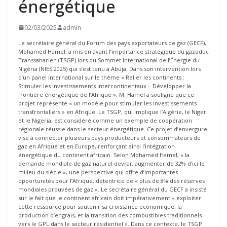
énergétique
02/03/2025
admin
Le secrétaire général du Forum des pays exportateurs de gaz (GECF),
Mohamed Hamel, a mis en avant l’importance stratégique du gazoduc
Transsaharien (TSGP) lors du Sommet International de l’Énergie du
Nigéria (NIES 2025) qui s’est tenu à Abuja. Dans son intervention lors
d’un panel international sur le thème « Relier les continents :
Stimuler les investissements intercontinentaux – Développer la
frontière énergétique de l’Afrique », M. Hamel a souligné que ce
projet représente « un modèle pour stimuler les investissements
transfrontaliers » en Afrique. Le TSGP, qui implique l’Algérie, le Niger
et le Nigeria, est considéré comme un exemple de coopération
régionale réussie dans le secteur énergétique. Ce projet d’envergure
vise à connecter plusieurs pays producteurs et consommateurs de
gaz en Afrique et en Europe, renforçant ainsi l’intégration
énergétique du continent africain. Selon Mohamed Hamel, « la
demande mondiale de gaz naturel devrait augmenter de 32% d’ici le
milieu du siècle », une perspective qui offre d’importantes
opportunités pour l’Afrique, détentrice de « plus de 8% des réserves
mondiales prouvées de gaz ». Le secrétaire général du GECF a insisté
sur le fait que le continent africain doit impérativement « exploiter
cette ressource pour soutenir sa croissance économique, la
production d’engrais, et la transition des combustibles traditionnels
vers le GPL dans le secteur résidentiel ». Dans ce contexte, le TSGP