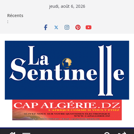
Passer
jeudi, août 6, 2026
au
contenu
Récents
: