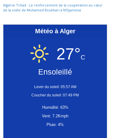
Algérie-Tchad : Le renforcement de la coopération au cœur
de la visite de Mohamed Boukhari à N’Djamena
Météo à Alger
27°
C
Ensoleillé
Lever du soleil: 05:57 AM
Coucher du soleil: 07:49 PM
Humidité: 63%
Vent: 7.2Kmph
Pluie: 4%