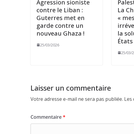
Agression sioniste
Pales
contre le Liban :
La Ch
Guterres met en
« me
garde contre un
irrév
nouveau Ghaza !
la so
États
25/03/2026
25/03/
Laisser un commentaire
Votre adresse e-mail ne sera pas publiée.
Les 
Commentaire
*