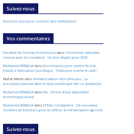
Suivez-nous
Inscrivez-vous pour recevoir des notifications
Vos commentaires
Facultad de Ciencias Económicas
dans
L’économie nationale
renoue avec la croissance : Un bon départ pour 2022
Mohamed BENALIA
dans
Des mesures pour mettre fin à la
fraude à l’allocation touristique : Tebboune écarte le cash !
Mahdi Mahdi
dans
Immatriculation des véhicules : La
procédure bascule dans le tout-numérique dès ce dimanche
Mohamed BENALIA
dans
FIA : Vitrine d’une diplomatie
économique active
Mohamed BENALIA
dans
ETRAG Constantine : De nouveaux
modèles de tracteurs pour accélérer la mécanisation agricole
Suivez-nous