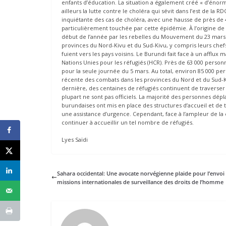
enfants d’éducation. La situation a également créé « d’énorm
ailleurs la lutte contre le choléra qui sévit dans l’est de la
inquiétante des cas de choléra, avec une hausse de près de 
particulièrement touchée par cette épidémie. À l’origine de
début de l’année par les rebelles du Mouvement du 23 mars (M
provinces du Nord-Kivu et du Sud-Kivu, y compris leurs chefs
fuient vers les pays voisins. Le Burundi fait face à un afflu
Nations Unies pour les réfugiés (HCR). Près de 63 000 person
pour la seule journée du 5 mars. Au total, environ 85 000 pers
récente des combats dans les provinces du Nord et du Sud-K
dernière, des centaines de réfugiés continuent de traverser
plupart ne sont pas officiels. La majorité des personnes dé
burundaises ont mis en place des structures d’accueil et de t
une assistance d’urgence. Cependant, face à l’ampleur de la
continuer à accueillir un tel nombre de réfugiés.
Lyes Saïdi
Sahara occidental: Une avocate norvégienne plaide pour l’envoi
missions internationales de surveillance des droits de l’homme