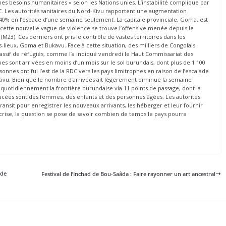
es besoins humanitaires » selon les Nations unies. L’instabilité complique par
 RDC. Les autorités sanitaires du Nord-Kivu rapportent une augmentation
40% en l’espace d’une semaine seulement. La capitale provinciale, Goma, est
 cette nouvelle vague de violence se trouve l’offensive menée depuis le
23). Ces derniers ont pris le contrôle de vastes territoires dans les
-lieux, Goma et Bukavu. Face à cette situation, des milliers de Congolais
x massif de réfugiés, comme l’a indiqué vendredi le Haut Commissariat des
nes sont arrivées en moins d’un mois sur le sol burundais, dont plus de 1 100
onnes ont fui l’est de la RDC vers les pays limitrophes en raison de l’escalade
ivu. Bien que le nombre d’arrivées ait légèrement diminué la semaine
 quotidiennement la frontière burundaise via 11 points de passage, dont la
placées sont des femmes, des enfants et des personnes âgées. Les autorités
ransit pour enregistrer les nouveaux arrivants, les héberger et leur fournir
 crise, la question se pose de savoir combien de temps le pays pourra
 de
Festival de l’Inchad de Bou-Saâda : Faire rayonner un art ancestral