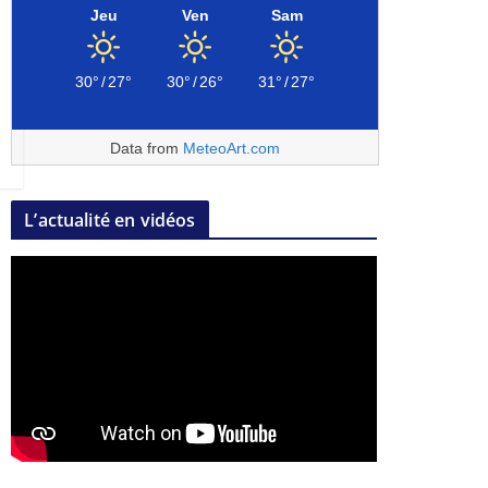
Jeu
Ven
Sam
30°
/
27°
30°
/
26°
31°
/
27°
Data from
MeteoArt.com
L’actualité en vidéos