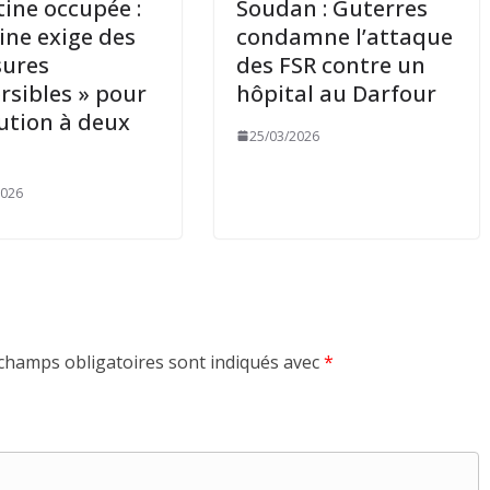
tine occupée :
Soudan : Guterres
ine exige des
condamne l’attaque
sures
des FSR contre un
ersibles » pour
hôpital au Darfour
lution à deux
25/03/2026
2026
champs obligatoires sont indiqués avec
*