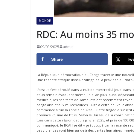
MONDE
RDC: Au moins 35 mo
09/03/2025
admin
Share
Twe
La République démocratique du Congo traverse une nouvelle p
Une récente attaque dans un village de la province du Nord-Ki
L’assaut s’est déroulé dans la nuit de mercredi à jeudi dans le
et un témoin évoquent même un bilan plus lourd, dépassant
médicale, les habitants de Tambi étaient récemment revenus 
congolaise et aux milices alliées. Suite à cette nouvelle atta
commencé à fuir la zone à nouveau. Cette tragédie s’inscrit
province voisine de l’Ituri. Selon le Bureau de la coordinatio
tués dans cette région depuis janvier 2025, et près de 100 00
communiqué, le BCAH se dit « préoccupé par la récente recr
ces violences vont bien au-delà des pertes humaines immédia