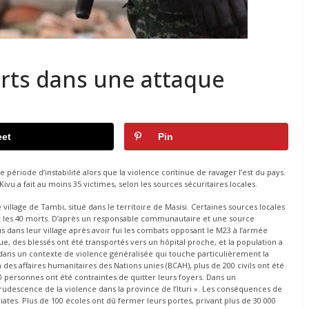
rts dans une attaque
et
Pin
ériode d’instabilité alors que la violence continue de ravager l’est du pays.
vu a fait au moins 35 victimes, selon les sources sécuritaires locales.
 village de Tambi, situé dans le territoire de Masisi. Certaines sources locales
 les 40 morts. D’après un responsable communautaire et une source
dans leur village après avoir fui les combats opposant le M23 à l’armée
que, des blessés ont été transportés vers un hôpital proche, et la population a
 dans un contexte de violence généralisée qui touche particulièrement la
n des affaires humanitaires des Nations unies (BCAH), plus de 200 civils ont été
0 personnes ont été contraintes de quitter leurs foyers. Dans un
udescence de la violence dans la province de l’Ituri ». Les conséquences de
tes. Plus de 100 écoles ont dû fermer leurs portes, privant plus de 30 000