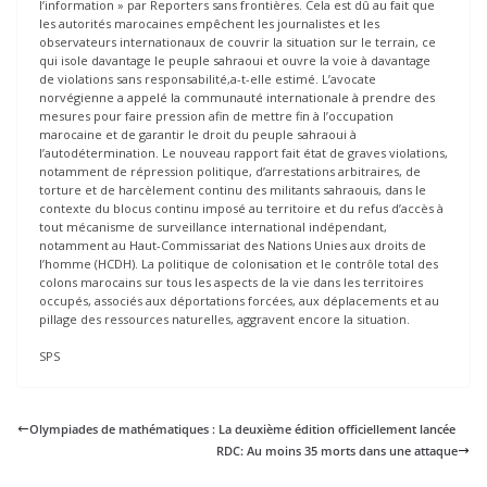
l’information » par Reporters sans frontières. Cela est dû au fait que
les autorités marocaines empêchent les journalistes et les
observateurs internationaux de couvrir la situation sur le terrain, ce
qui isole davantage le peuple sahraoui et ouvre la voie à davantage
de violations sans responsabilité,a-t-elle estimé. L’avocate
norvégienne a appelé la communauté internationale à prendre des
mesures pour faire pression afin de mettre fin à l’occupation
marocaine et de garantir le droit du peuple sahraoui à
l’autodétermination. Le nouveau rapport fait état de graves violations,
notamment de répression politique, d’arrestations arbitraires, de
torture et de harcèlement continu des militants sahraouis, dans le
contexte du blocus continu imposé au territoire et du refus d’accès à
tout mécanisme de surveillance international indépendant,
notamment au Haut-Commissariat des Nations Unies aux droits de
l’homme (HCDH). La politique de colonisation et le contrôle total des
colons marocains sur tous les aspects de la vie dans les territoires
occupés, associés aux déportations forcées, aux déplacements et au
pillage des ressources naturelles, aggravent encore la situation.
SPS
Olympiades de mathématiques : La deuxième édition officiellement lancée
RDC: Au moins 35 morts dans une attaque