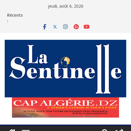
Passer
jeudi, août 6, 2026
au
contenu
Récents
: