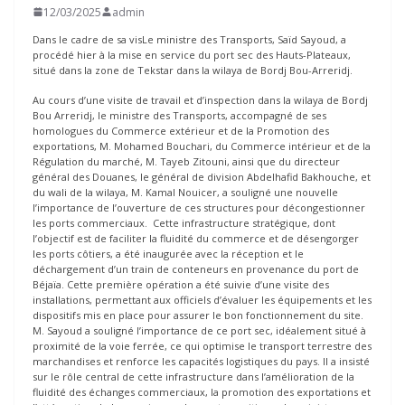
12/03/2025
admin
Dans le cadre de sa visLe ministre des Transports, Saïd Sayoud, a
procédé hier à la mise en service du port sec des Hauts-Plateaux,
situé dans la zone de Tekstar dans la wilaya de Bordj Bou-Arreridj.
Au cours d’une visite de travail et d’inspection dans la wilaya de Bordj
Bou Arreridj, le ministre des Transports, accompagné de ses
homologues du Commerce extérieur et de la Promotion des
exportations, M. Mohamed Bouchari, du Commerce intérieur et de la
Régulation du marché, M. Tayeb Zitouni, ainsi que du directeur
général des Douanes, le général de division Abdelhafid Bakhouche, et
du wali de la wilaya, M. Kamal Nouicer, a souligné une nouvelle
l’importance de l’ouverture de ces structures pour décongestionner
les ports commerciaux. Cette infrastructure stratégique, dont
l’objectif est de faciliter la fluidité du commerce et de désengorger
les ports côtiers, a été inaugurée avec la réception et le
déchargement d’un train de conteneurs en provenance du port de
Béjaïa. Cette première opération a été suivie d’une visite des
installations, permettant aux officiels d’évaluer les équipements et les
dispositifs mis en place pour assurer le bon fonctionnement du site.
M. Sayoud a souligné l’importance de ce port sec, idéalement situé à
proximité de la voie ferrée, ce qui optimise le transport terrestre des
marchandises et renforce les capacités logistiques du pays. Il a insisté
sur le rôle central de cette infrastructure dans l’amélioration de la
fluidité des échanges commerciaux, la promotion des exportations et