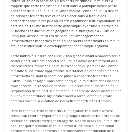
l’atténuation de la pression sur les ports maritimes. Le ministre a
rappelé que cette réalisation s’inscrit dans la politique initiée par le
président de la République, M. Abdelmadjid Tebboune, qui a décidé
de relancer les ports secs et de les placer sous la tutelle des
entreprises portuaires publiques afin d’optimiser leur exploitation. Le
port sec de Tekstar illustre cette dynamique, avec une superficie de
55 hectares et une situation géographique stratégique à 20 km de
Bordj Bou Arreridj et 30 km de Sétif. Son aménagement en
infrastructures modernes et en équipements performants en fait un
atout essentiel pour le développement économique régional.
Cette initiative s’insère dans une vision globale visant à moderniser le
secteur portuaire national et à réduire les délais de traitement des
marchandises importées. La mise en service du port sec de Tekstar
fait suite à une étude approfondie sur l’utilisation rationnelle de ces
infrastructures, dont la première phase a concerné les ports de
Skikda, Béjaïa et Alger. Dans cette optique, le ministère des Finances
avait accordé, le 12 février dernier, une première autorisation pour
l’exploitation de ce port sec en tant que centre de dédouanement, ce
qui devrait contribuer significativement à l’amélioration du trafic
commercial et à la création de nouvelles opportunités d’emploi.
Dans la continuité de cette visite, la délégation ministérielle s’est
rendue au centre d’exportation du groupe Condor, acteur majeur du
secteur de l’électroménager en Algérie. À cette occasion, le ministre
des Transports a donné le coup d’envoi d’une nouvelle opération
d’exportation d’équipements électroménagers à destination de la