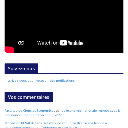
Suivez-nous
Inscrivez-vous pour recevoir des notifications
Vos commentaires
Facultad de Ciencias Económicas
dans
L’économie nationale renoue avec la
croissance : Un bon départ pour 2022
Mohamed BENALIA
dans
Des mesures pour mettre fin à la fraude à
l’allocation touristique : Tebboune écarte le cash !