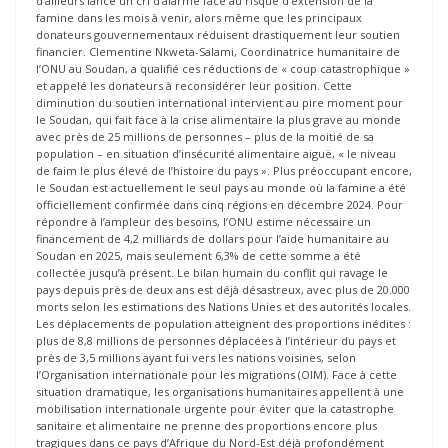
d’ailleurs lancé un cri d’alarme face au risque d’extension de la
famine dans les mois à venir, alors même que les principaux
donateurs gouvernementaux réduisent drastiquement leur soutien
financier. Clementine Nkweta-Salami, Coordinatrice humanitaire de
l’ONU au Soudan, a qualifié ces réductions de « coup catastrophique »
et appelé les donateurs à reconsidérer leur position. Cette
diminution du soutien international intervient au pire moment pour
le Soudan, qui fait face à la crise alimentaire la plus grave au monde
avec près de 25 millions de personnes – plus de la moitié de sa
population – en situation d’insécurité alimentaire aiguë, « le niveau
de faim le plus élevé de l’histoire du pays ». Plus préoccupant encore,
le Soudan est actuellement le seul pays au monde où la famine a été
officiellement confirmée dans cinq régions en décembre 2024. Pour
répondre à l’ampleur des besoins, l’ONU estime nécessaire un
financement de 4,2 milliards de dollars pour l’aide humanitaire au
Soudan en 2025, mais seulement 6,3% de cette somme a été
collectée jusqu’à présent. Le bilan humain du conflit qui ravage le
pays depuis près de deux ans est déjà désastreux, avec plus de 20.000
morts selon les estimations des Nations Unies et des autorités locales.
Les déplacements de population atteignent des proportions inédites :
plus de 8,8 millions de personnes déplacées à l’intérieur du pays et
près de 3,5 millions ayant fui vers les nations voisines, selon
l’Organisation internationale pour les migrations (OIM). Face à cette
situation dramatique, les organisations humanitaires appellent à une
mobilisation internationale urgente pour éviter que la catastrophe
sanitaire et alimentaire ne prenne des proportions encore plus
tragiques dans ce pays d’Afrique du Nord-Est déjà profondément