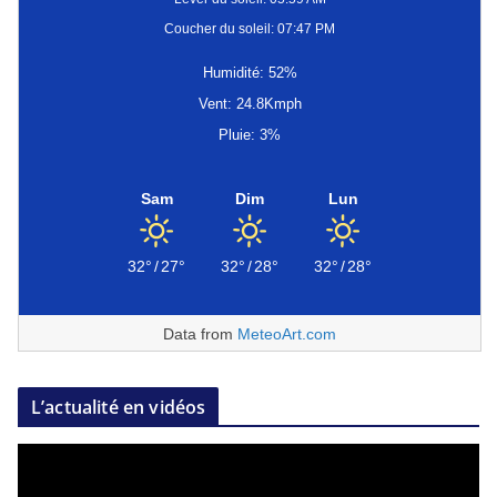
Coucher du soleil: 07:47 PM
Humidité: 52%
Vent: 24.8Kmph
Pluie: 3%
Sam
Dim
Lun
32°
/
27°
32°
/
28°
32°
/
28°
Data from
MeteoArt.com
L’actualité en vidéos