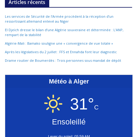
Articles récents
Les services de Sécurité de l’Armée procèdent à la réception d’un
ressortissant allemand enlevé au Niger
El Djeïch dresse le bilan d’une Algérie souveraine et déterminée : L’ANP,
rempart de la stabilité
Algérie-Mali : Bamako souligne une « convergence de vue totale »
Après les législatives du 2 juillet : FFS et Ennahda font leur diagnostic
Drame routier de Boumerdès : Trois personnes sous mandat de dépôt
Météo à Alger
31°
C
Ensoleillé
Lever du soleil: 05:59 AM