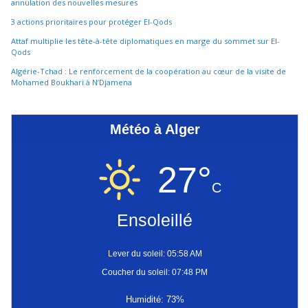
annulation des nouvelles mesures
3 actions prioritaires pour protéger El-Qods
Attaf multiplie les tête-à-tête diplomatiques en marge du sommet sur El-
Qods
Algérie-Tchad : Le renforcement de la coopération au cœur de la visite de
Mohamed Boukhari à N’Djamena
Météo à Alger
27°
C
Ensoleillé
Lever du soleil: 05:58 AM
Coucher du soleil: 07:48 PM
Humidité: 73%