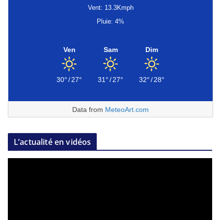
Vent: 13.3Kmph
Pluie: 4%
Ven
Sam
Dim
30°
/
27°
31°
/
27°
32°
/
28°
Data from
MeteoArt.com
L’actualité en vidéos