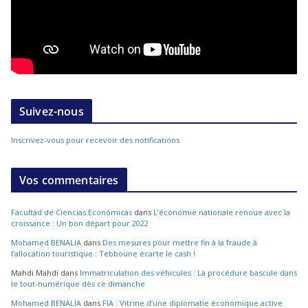
Suivez-nous
Inscrivez-vous pour recevoir des notifications
Vos commentaires
Facultad de Ciencias Económicas
dans
L’économie nationale renoue avec la
croissance : Un bon départ pour 2022
Mohamed BENALIA
dans
Des mesures pour mettre fin à la fraude à
l’allocation touristique : Tebboune écarte le cash !
Mahdi Mahdi
dans
Immatriculation des véhicules : La procédure bascule dans
le tout-numérique dès ce dimanche
Mohamed BENALIA
dans
FIA : Vitrine d’une diplomatie économique active