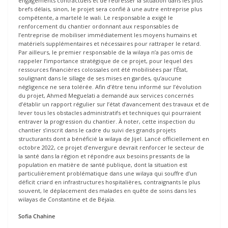
engagements contractuels et de redresser la situation dans les plus
brefs délais, sinon, le projet sera confié à une autre entreprise plus
compétente, a martelé le wali. Le responsable a exigé le
renforcement du chantier ordonnant aux responsables de
l’entreprise de mobiliser immédiatement les moyens humains et
matériels supplémentaires et nécessaires pour rattraper le retard.
Par ailleurs, le premier responsable de la wilaya n’a pas omis de
rappeler l’importance stratégique de ce projet, pour lequel des
ressources financières colossales ont été mobilisées par l’État,
soulignant dans le sillage de ses mises en gardes, qu’aucune
négligence ne sera tolérée. Afin d’être tenu informé sur l’évolution
du projet, Ahmed Meguelati a demandé aux services concernés
d’établir un rapport régulier sur l’état d’avancement des travaux et de
lever tous les obstacles administratifs et techniques qui pourraient
entraver la progression du chantier. À noter, cette inspection du
chantier s’inscrit dans le cadre du suivi des grands projets
structurants dont a bénéficié la wilaya de Jijel. Lancé officiellement en
octobre 2022, ce projet d’envergure devrait renforcer le secteur de
la santé dans la région et répondre aux besoins pressants de la
population en matière de santé publique, dont la situation est
particulièrement problématique dans une wilaya qui souffre d’un
déficit criard en infrastructures hospitalières, contraignants le plus
souvent, le déplacement des malades en quête de soins dans les
wilayas de Constantine et de Béjaïa.
Sofia Chahine