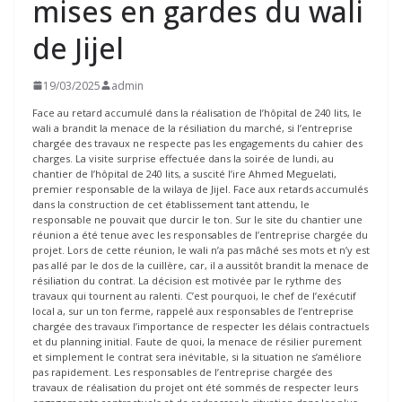
mises en gardes du wali
de Jijel
19/03/2025
admin
Face au retard accumulé dans la réalisation de l’hôpital de 240 lits, le
wali a brandit la menace de la résiliation du marché, si l’entreprise
chargée des travaux ne respecte pas les engagements du cahier des
charges. La visite surprise effectuée dans la soirée de lundi, au
chantier de l’hôpital de 240 lits, a suscité l’ire Ahmed Meguelati,
premier responsable de la wilaya de Jijel. Face aux retards accumulés
dans la construction de cet établissement tant attendu, le
responsable ne pouvait que durcir le ton. Sur le site du chantier une
réunion a été tenue avec les responsables de l’entreprise chargée du
projet. Lors de cette réunion, le wali n’a pas mâché ses mots et n’y est
pas allé par le dos de la cuillère, car, il a aussitôt brandit la menace de
résiliation du contrat. La décision est motivée par le rythme des
travaux qui tournent au ralenti. C’est pourquoi, le chef de l’exécutif
local a, sur un ton ferme, rappelé aux responsables de l’entreprise
chargée des travaux l’importance de respecter les délais contractuels
et du planning initial. Faute de quoi, la menace de résilier purement
et simplement le contrat sera inévitable, si la situation ne s’améliore
pas rapidement. Les responsables de l’entreprise chargée des
travaux de réalisation du projet ont été sommés de respecter leurs