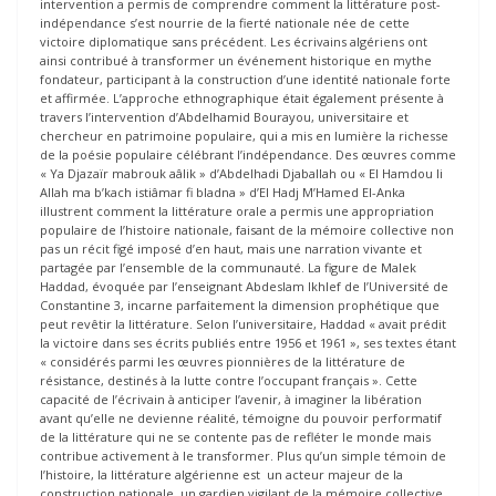
intervention a permis de comprendre comment la littérature post-
indépendance s’est nourrie de la fierté nationale née de cette
victoire diplomatique sans précédent. Les écrivains algériens ont
ainsi contribué à transformer un événement historique en mythe
fondateur, participant à la construction d’une identité nationale forte
et affirmée. L’approche ethnographique était également présente à
travers l’intervention d’Abdelhamid Bourayou, universitaire et
chercheur en patrimoine populaire, qui a mis en lumière la richesse
de la poésie populaire célébrant l’indépendance. Des œuvres comme
« Ya Djazaïr mabrouk aâlik » d’Abdelhadi Djaballah ou « El Hamdou li
Allah ma b’kach istiâmar fi bladna » d’El Hadj M’Hamed El-Anka
illustrent comment la littérature orale a permis une appropriation
populaire de l’histoire nationale, faisant de la mémoire collective non
pas un récit figé imposé d’en haut, mais une narration vivante et
partagée par l’ensemble de la communauté. La figure de Malek
Haddad, évoquée par l’enseignant Abdeslam Ikhlef de l’Université de
Constantine 3, incarne parfaitement la dimension prophétique que
peut revêtir la littérature. Selon l’universitaire, Haddad « avait prédit
la victoire dans ses écrits publiés entre 1956 et 1961 », ses textes étant
« considérés parmi les œuvres pionnières de la littérature de
résistance, destinés à la lutte contre l’occupant français ». Cette
capacité de l’écrivain à anticiper l’avenir, à imaginer la libération
avant qu’elle ne devienne réalité, témoigne du pouvoir performatif
de la littérature qui ne se contente pas de refléter le monde mais
contribue activement à le transformer. Plus qu’un simple témoin de
l’histoire, la littérature algérienne est un acteur majeur de la
construction nationale, un gardien vigilant de la mémoire collective