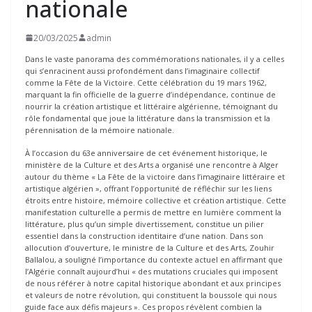
nationale
20/03/2025
admin
Dans le vaste panorama des commémorations nationales, il y a celles
qui s’enracinent aussi profondément dans l’imaginaire collectif
comme la Fête de la Victoire. Cette célébration du 19 mars 1962,
marquant la fin officielle de la guerre d’indépendance, continue de
nourrir la création artistique et littéraire algérienne, témoignant du
rôle fondamental que joue la littérature dans la transmission et la
pérennisation de la mémoire nationale.
À l’occasion du 63e anniversaire de cet événement historique, le
ministère de la Culture et des Arts a organisé une rencontre à Alger
autour du thème « La Fête de la victoire dans l’imaginaire littéraire et
artistique algérien », offrant l’opportunité de réfléchir sur les liens
étroits entre histoire, mémoire collective et création artistique. Cette
manifestation culturelle a permis de mettre en lumière comment la
littérature, plus qu’un simple divertissement, constitue un pilier
essentiel dans la construction identitaire d’une nation. Dans son
allocution d’ouverture, le ministre de la Culture et des Arts, Zouhir
Ballalou, a souligné l’importance du contexte actuel en affirmant que
l’Algérie connaît aujourd’hui « des mutations cruciales qui imposent
de nous référer à notre capital historique abondant et aux principes
et valeurs de notre révolution, qui constituent la boussole qui nous
guide face aux défis majeurs ». Ces propos révèlent combien la