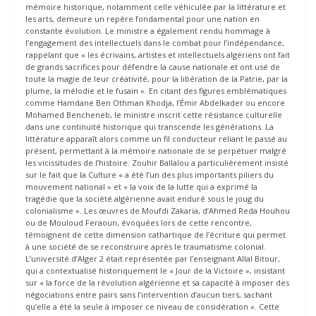
mémoire historique, notamment celle véhiculée par la littérature et
les arts, demeure un repère fondamental pour une nation en
constante évolution. Le ministre a également rendu hommage à
l’engagement des intellectuels dans le combat pour l’indépendance,
rappelant que « les écrivains, artistes et intellectuels algériens ont fait
de grands sacrifices pour défendre la cause nationale et ont usé de
toute la magie de leur créativité, pour la libération de la Patrie, par la
plume, la mélodie et le fusain ». En citant des figures emblématiques
comme Hamdane Ben Othman Khodja, l’Émir Abdelkader ou encore
Mohamed Bencheneb, le ministre inscrit cette résistance culturelle
dans une continuité historique qui transcende les générations. La
littérature apparaît alors comme un fil conducteur reliant le passé au
présent, permettant à la mémoire nationale de se perpétuer malgré
les vicissitudes de l’histoire. Zouhir Ballalou a particulièrement insisté
sur le fait que la Culture « a été l’un des plus importants piliers du
mouvement national » et « la voix de la lutte qui a exprimé la
tragédie que la société algérienne avait enduré sous le joug du
colonialisme ». Les œuvres de Moufdi Zakaria, d’Ahmed Reda Houhou
ou de Mouloud Feraoun, évoquées lors de cette rencontre,
témoignent de cette dimension cathartique de l’écriture qui permet
à une société de se reconstruire après le traumatisme colonial.
L’université d’Alger 2 était représentée par l’enseignant Allal Bitour,
qui a contextualisé historiquement le « Jour de la Victoire », insistant
sur « la force de la révolution algérienne et sa capacité à imposer des
négociations entre pairs sans l’intervention d’aucun tiers, sachant
qu’elle a été la seule à imposer ce niveau de considération ». Cette