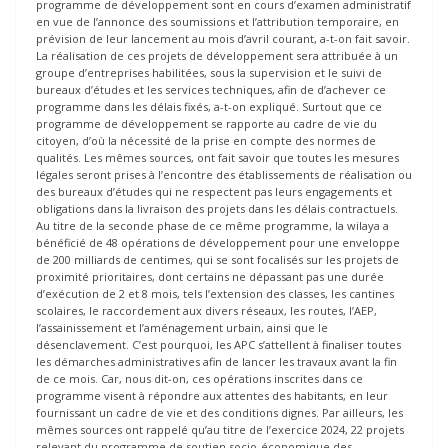
programme de développement sont en cours d’examen administratif
en vue de l’annonce des soumissions et l’attribution temporaire, en
prévision de leur lancement au mois d’avril courant, a-t-on fait savoir.
La réalisation de ces projets de développement sera attribuée à un
groupe d’entreprises habilitées, sous la supervision et le suivi de
bureaux d’études et les services techniques, afin de d’achever ce
programme dans les délais fixés, a-t-on expliqué. Surtout que ce
programme de développement se rapporte au cadre de vie du
citoyen, d’où la nécessité de la prise en compte des normes de
qualités. Les mêmes sources, ont fait savoir que toutes les mesures
légales seront prises à l’encontre des établissements de réalisation ou
des bureaux d’études qui ne respectent pas leurs engagements et
obligations dans la livraison des projets dans les délais contractuels.
Au titre de la seconde phase de ce même programme, la wilaya a
bénéficié de 48 opérations de développement pour une enveloppe
de 200 milliards de centimes, qui se sont focalisés sur les projets de
proximité prioritaires, dont certains ne dépassant pas une durée
d’exécution de 2 et 8 mois, tels l’extension des classes, les cantines
scolaires, le raccordement aux divers réseaux, les routes, l’AEP,
l’assainissement et l’aménagement urbain, ainsi que le
désenclavement. C’est pourquoi, les APC s’attellent à finaliser toutes
les démarches administratives afin de lancer les travaux avant la fin
de ce mois. Car, nous dit-on, ces opérations inscrites dans ce
programme visent à répondre aux attentes des habitants, en leur
fournissant un cadre de vie et des conditions dignes. Par ailleurs, les
mêmes sources ont rappelé qu’au titre de l’exercice 2024, 22 projets
relevant du programme de soutien socio-économique des