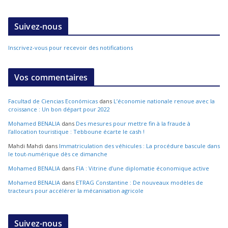
Suivez-nous
Inscrivez-vous pour recevoir des notifications
Vos commentaires
Facultad de Ciencias Económicas
dans
L’économie nationale renoue avec la
croissance : Un bon départ pour 2022
Mohamed BENALIA
dans
Des mesures pour mettre fin à la fraude à
l’allocation touristique : Tebboune écarte le cash !
Mahdi Mahdi
dans
Immatriculation des véhicules : La procédure bascule dans
le tout-numérique dès ce dimanche
Mohamed BENALIA
dans
FIA : Vitrine d’une diplomatie économique active
Mohamed BENALIA
dans
ETRAG Constantine : De nouveaux modèles de
tracteurs pour accélérer la mécanisation agricole
Suivez-nous