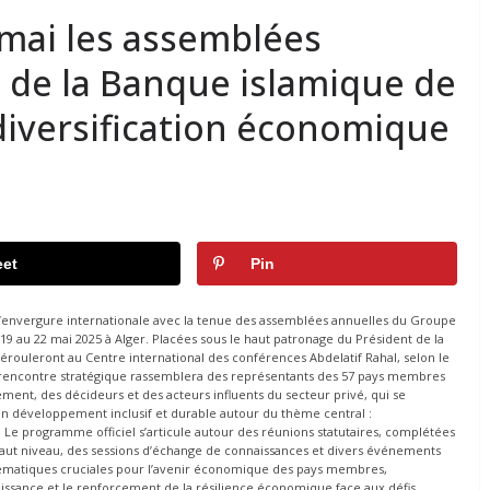
 mai les assemblées
 de la Banque islamique de
diversification économique
et
Pin
d’envergure internationale avec la tenue des assemblées annuelles du Groupe
 au 22 mai 2025 à Alger. Placées sous le haut patronage du Président de la
ouleront au Centre international des conférences Abdelatif Rahal, selon le
e rencontre stratégique rassemblera des représentants des 57 pays membres
ment, des décideurs et des acteurs influents du secteur privé, qui se
 développement inclusif et durable autour du thème central :
. Le programme officiel s’articule autour des réunions statutaires, complétées
haut niveau, des sessions d’échange de connaissances et divers événements
oblématiques cruciales pour l’avenir économique des pays membres,
oissance et le renforcement de la résilience économique face aux défis