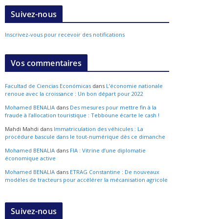
Suivez-nous
Inscrivez-vous pour recevoir des notifications
Vos commentaires
Facultad de Ciencias Económicas
dans
L’économie nationale
renoue avec la croissance : Un bon départ pour 2022
Mohamed BENALIA
dans
Des mesures pour mettre fin à la
fraude à l’allocation touristique : Tebboune écarte le cash !
Mahdi Mahdi
dans
Immatriculation des véhicules : La
procédure bascule dans le tout-numérique dès ce dimanche
Mohamed BENALIA
dans
FIA : Vitrine d’une diplomatie
économique active
Mohamed BENALIA
dans
ETRAG Constantine : De nouveaux
modèles de tracteurs pour accélérer la mécanisation agricole
Suivez-nous