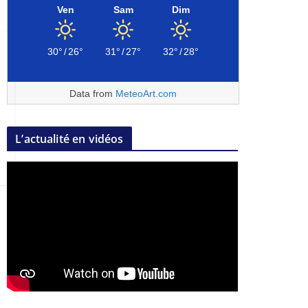
Ven
Sam
Dim
30°
/
26°
31°
/
27°
32°
/
28°
Data from
MeteoArt.com
L’actualité en vidéos