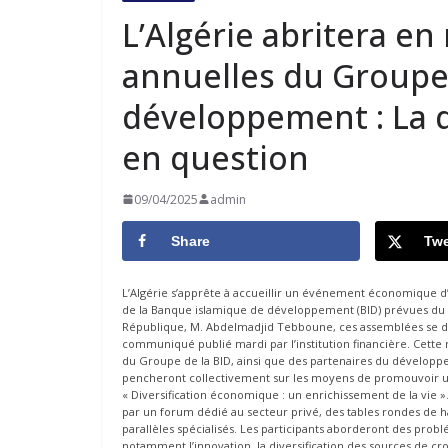
L’Algérie abritera en
annuelles du Groupe
développement : La 
en question
09/04/2025
admin
Share
Twe
L’Algérie s’apprête à accueillir un événement économique 
de la Banque islamique de développement (BID) prévues du 19
République, M. Abdelmadjid Tebboune, ces assemblées se dér
communiqué publié mardi par l’institution financière. Cett
du Groupe de la BID, ainsi que des partenaires du développe
pencheront collectivement sur les moyens de promouvoir un
« Diversification économique : un enrichissement de la vie »
par un forum dédié au secteur privé, des tables rondes de 
parallèles spécialisés. Les participants aborderont des pr
notamment l’innovation, la diversification des sources de cr