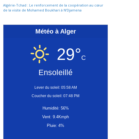
Algérie-Tchad : Le renforcement de la coopération au cœur
de la visite de Mohamed Boukhari à N’Djamena
Météo à Alger
29°
C
Ensoleillé
Lever du soleil: 05:58 AM
Coucher du soleil: 07:48 PM
Humidité: 56%
Vent: 9.4Kmph
Pluie: 4%