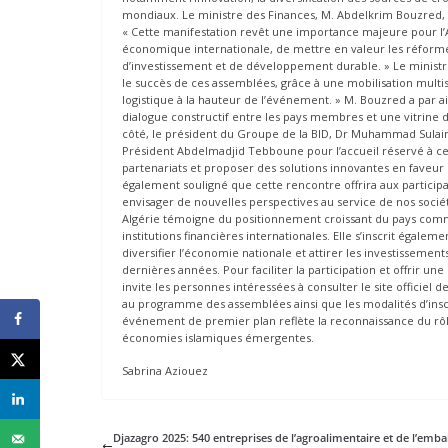
mondiaux. Le ministre des Finances, M. Abdelkrim Bouzred, 
« Cette manifestation revêt une importance majeure pour l’A
économique internationale, de mettre en valeur les réforme
d’investissement et de développement durable. » Le ministre
le succès de ces assemblées, grâce à une mobilisation multise
logistique à la hauteur de l’événement. » M. Bouzred a par a
dialogue constructif entre les pays membres et une vitrine de 
côté, le président du Groupe de la BID, Dr Muhammad Sulaim
Président Abdelmadjid Tebboune pour l’accueil réservé à cet
partenariats et proposer des solutions innovantes en faveu
également souligné que cette rencontre offrira aux participan
envisager de nouvelles perspectives au service de nos soci
Algérie témoigne du positionnement croissant du pays comm
institutions financières internationales. Elle s’inscrit égalem
diversifier l’économie nationale et attirer les investissem
dernières années. Pour faciliter la participation et offrir u
invite les personnes intéressées à consulter le site officiel de
au programme des assemblées ainsi que les modalités d’inscr
événement de premier plan reflète la reconnaissance du rôle 
économies islamiques émergentes.
Sabrina Aziouez
Djazagro 2025: 540 entreprises de l’agroalimentaire et de l’emba