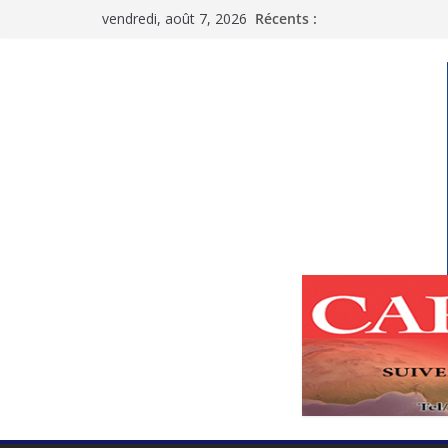
Passer
vendredi, août 7, 2026
Récents :
au
contenu