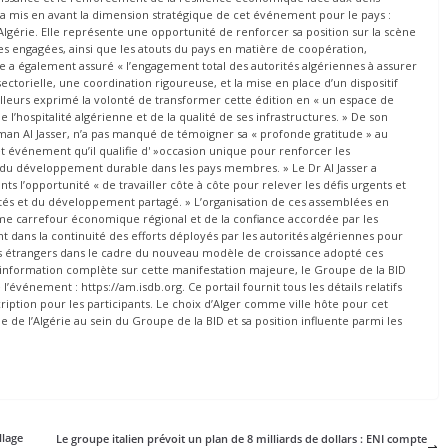
a mis en avant la dimension stratégique de cet événement pour le pays :
lgérie. Elle représente une opportunité de renforcer sa position sur la scène
s engagées, ainsi que les atouts du pays en matière de coopération,
 a également assuré « l’engagement total des autorités algériennes à assurer
ctorielle, une coordination rigoureuse, et la mise en place d’un dispositif
illeurs exprimé la volonté de transformer cette édition en « un espace de
l’hospitalité algérienne et de la qualité de ses infrastructures. » De son
an Al Jasser, n’a pas manqué de témoigner sa « profonde gratitude » au
 événement qu’il qualifie d' »occasion unique pour renforcer les
r du développement durable dans les pays membres. » Le Dr Al Jasser a
ts l’opportunité « de travailler côte à côte pour relever les défis urgents et
étés et du développement partagé. » L’organisation de ces assemblées en
e carrefour économique régional et de la confiance accordée par les
ent dans la continuité des efforts déployés par les autorités algériennes pour
ents étrangers dans le cadre du nouveau modèle de croissance adopté ces
ne information complète sur cette manifestation majeure, le Groupe de la BID
 l’événement : https://am.isdb.org. Ce portail fournit tous les détails relatifs
iption pour les participants. Le choix d’Alger comme ville hôte pour cet
de l’Algérie au sein du Groupe de la BID et sa position influente parmi les
llage
Le groupe italien prévoit un plan de 8 milliards de dollars : ENI compte