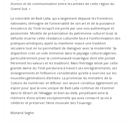
d’union et de communication entre les artistes de cette région du
Grand Sud. »
La notoriété de Badi Lalla, qui a largement dépassé les frontières
nationales, témoigne de l’universalité de son art et de la puissance
évocatrice du Tindi lorsqu’il est porté par une voix authentique et
passionnée. Modèle de préservation du patrimoine culturel local, la
défunte incarne cette résistance culturelle face à l’uniformisation des
pratiques artistiques, ayant su maintenir vivace une tradition
séculaire tout en lui permettant de dialoguer avec la modernité. Sa
disparition crée un vide immense dans le paysage culturel algérien,
particulièrement pour la communauté touarègue dont elle portait
fièrement les valeurs et les traditions. Mais l’héritage laissé par cette
grande dame du Tindi perdurera à travers ses enregistrements, ses
enseignements et l’influence considérable qu’elle a exercée sur les
nouvelles générations d’artistes. La promesse du ministère de la
Culture de numériser et diffuser son œuvre constitue également un
espoir pour que la voix unique de Badi Lalla continue de résonner
dans le désert de l’Ahaggar et bien au-delà, perpétuant ainsi la
mémoire d’une artiste exceptionnelle qui aura consacré sa vie à
célébrer et préserver l’âme musicale des Touaregs.
Mohand Seghir