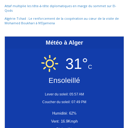
Attaf multiplie les tête-à-tête diplomatiques en marge du sommet sur El-
Qods
Algérie-Tchad : Le renforcement de la coopération au cœur de la visite de
Mohamed Boukhari à N’Djamena
Météo à Alger
31°
C
Ensoleillé
Lever du soleil: 05:57 AM
Coucher du soleil: 07:49 PM
Humidité: 62%
Vent: 16.9Kmph