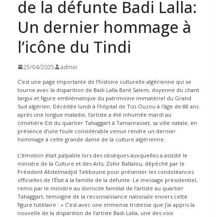
de la défunte Badi Lalla:
Un dernier hommage à
l’icône du Tindi
25/04/2025
admin
C’est une page importante de l’histoire culturelle algérienne qui se
tourne avec la disparition de Badi Lalla Bent Salem, doyenne du chant
targui et figure emblématique du patrimoine immatériel du Grand
Sud algérien. Décédée lundi à l’hôpital de Tizi-Ouzou à l’âge de 88 ans
après une longue maladie, l’artiste a été inhumée mardi au
cimetière-Est du quartier Tahaggart à Tamanrasset, sa ville natale, en
présence d’une foule considérable venue rendre un dernier
hommage à cette grande dame de la culture algérienne.
L’émotion était palpable lors des obsèques auxquelles a assisté le
ministre de la Culture et des Arts, Zohir Ballalou, dépêché par le
Président Abdelmadjid Tebboune pour présenter les condoléances
officielles de l’État à la famille de la défunte. Le message présidentiel,
remis par le ministre au domicile familial de l’artiste au quartier
Tahaggart, témoigne de la reconnaissance nationale envers cette
figure tutélaire : « C’est avec une immense tristesse que j’ai appris la
nouvelle de la disparition de l’artiste Badi Lalla, une des voix