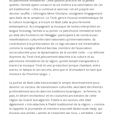
du patrimoine immatériel. Cette passion précoce ne l’a jamais
quittée, l’artiste ayant consacré sa vie entière à la valorisation de cet
art traditionnel. « Elle a continué à valoriser cet art jusqu’à son
dernier souffle, » témoigne Mme Ghizlane, soulignant l’engagement
sans faille de la cantatrice. Le Tindi, genre musical emblématique de
la culture touarègue, a trouvé en Badi Lalla sa plus fervente
ambassadrice. Accompagnant sa musique de textes interprétés en
langue Imouhag, l’artiste a su porter ce patrimoine immatériel bien
au-delà des frontières de l’Ahaggar, participant à de nombreuses
manifestations culturelles tant nationales qu’internationales. Sa
contribution à la préservation de ce legs séculaire est inestimable,
comme le souligne Ahmed Karzika, membre de l’association
socioculturelle pour la dynamisation de la société civile : « La défunte
doyenne du Tindi s’est jalousement attachée à la culture et au
patrimoine immatériel de la région, qu’elle laissait transparaître à
travers la musique Tindi et une production lyrique chantant, entre
autres, le Sahara et ses secrets, ainsi que le dromadaire en tant que
monture de l’homme targui. »
La poésie de Badi Lalla transcendait le simple divertissement pour
devenir un vecteur de transmission culturelle, abordant des thèmes
profondément ancrés dans les traditions touarègues : la femme, la
paix, le désert enchanteur et les coutumes ancestrales de cette
région du Grand Sud algérien. Fidèle à ses racines, elle était
également « très attachée à l’habit traditionnel de la région, » comme
le rappelle le journaliste et membre associatif Abderrazak Hadji, qui
évoque une artiste « aimée et respectée par tous, » véritable « trait