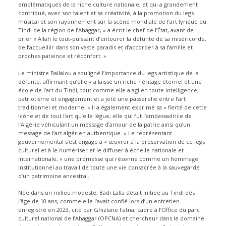
emblématiques de la riche culture nationale, et qui a grandement
contribué, avec son talent et sa créativité, à la promotion du legs
musical et son rayonnement sur la scène mondiale de l’art lyrique du
Tindi de la région de l’Ahaggar, » a écrit le chef de l’État, avant de
prier « Allah le tout-puissant d’entourer la défunte de sa miséricorde,
de l’accueillir dans son vaste paradis et d’accorder à sa famille et
proches patience et réconfort. »
Le ministre Ballalou a souligné l’importance du legs artistique de la
défunte, affirmant qu’elle « a laissé un riche héritage éternel et une
école de l’art du Tindi, tout comme elle a agi en toute intelligence,
patriotisme et engagement et a jeté une passerelle entre l’art
traditionnel et moderne. » Il a également exprimé sa « fierté de cette
icône et de tout l’art qu’elle lègue, elle qui fut l’ambassadrice de
l’Algérie véhiculant un message d’amour de la patrie ainsi qu’un
message de l’art algérien authentique. » Le représentant
gouvernemental s’est engagé à « œuvrer à la préservation de ce legs
culturel et à le numériser et le diffuser à échelle nationale et
internationale, » une promesse qui résonne comme un hommage
institutionnel au travail de toute une vie consacrée à la sauvegarde
d’un patrimoine ancestral.
Née dans un milieu modeste, Badi Lalla s’était initiée au Tindi dès
l’âge de 10 ans, comme elle l’avait confié lors d’un entretien
enregistré en 2023, cité par Ghizlane Fatna, cadre à l’Office du parc
culturel national de l’Ahaggar (OPCNA) et chercheur dans le domaine