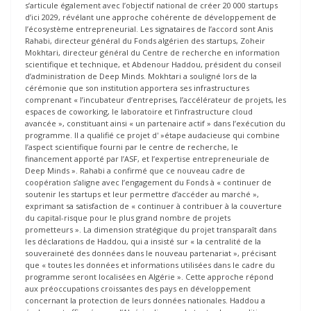
s’articule également avec l’objectif national de créer 20 000 startups
d’ici 2029, révélant une approche cohérente de développement de
l’écosystème entrepreneurial. Les signataires de l’accord sont Anis
Rahabi, directeur général du Fonds algérien des startups, Zoheir
Mokhtari, directeur général du Centre de recherche en information
scientifique et technique, et Abdenour Haddou, président du conseil
d’administration de Deep Minds. Mokhtari a souligné lors de la
cérémonie que son institution apportera ses infrastructures
comprenant « l’incubateur d’entreprises, l’accélérateur de projets, les
espaces de coworking, le laboratoire et l’infrastructure cloud
avancée », constituant ainsi « un partenaire actif » dans l’exécution du
programme. Il a qualifié ce projet d' »étape audacieuse qui combine
l’aspect scientifique fourni par le centre de recherche, le
financement apporté par l’ASF, et l’expertise entrepreneuriale de
Deep Minds ». Rahabi a confirmé que ce nouveau cadre de
coopération s’aligne avec l’engagement du Fonds à « continuer de
soutenir les startups et leur permettre d’accéder au marché »,
exprimant sa satisfaction de « continuer à contribuer à la couverture
du capital-risque pour le plus grand nombre de projets
prometteurs ». La dimension stratégique du projet transparaît dans
les déclarations de Haddou, qui a insisté sur « la centralité de la
souveraineté des données dans le nouveau partenariat », précisant
que « toutes les données et informations utilisées dans le cadre du
programme seront localisées en Algérie ». Cette approche répond
aux préoccupations croissantes des pays en développement
concernant la protection de leurs données nationales. Haddou a