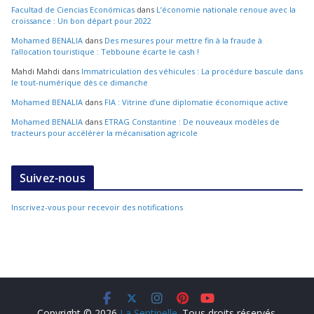
Facultad de Ciencias Económicas
dans
L’économie nationale renoue avec la
croissance : Un bon départ pour 2022
Mohamed BENALIA
dans
Des mesures pour mettre fin à la fraude à
l’allocation touristique : Tebboune écarte le cash !
Mahdi Mahdi
dans
Immatriculation des véhicules : La procédure bascule dans
le tout-numérique dès ce dimanche
Mohamed BENALIA
dans
FIA : Vitrine d’une diplomatie économique active
Mohamed BENALIA
dans
ETRAG Constantine : De nouveaux modèles de
tracteurs pour accélérer la mécanisation agricole
Suivez-nous
Inscrivez-vous pour recevoir des notifications
Copyright © 2026
La Sentinelle
. Tous droits réservés.