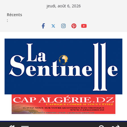
Passer
jeudi, août 6, 2026
au
contenu
Récents
: