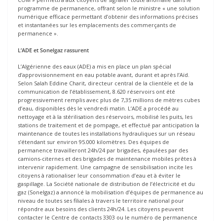
programme de permanence, offrant selon le ministre « une solution
numérique efficace permettant d’obtenir des informations précises
et instantanées sur les emplacements des commerçants de
permanence ».
L’ADE et Sonelgaz rassurent
L’Algérienne des eaux (ADE) a mis en place un plan spécial
d’approvisionnement en eau potable avant, durant et après l’Aïd.
Selon Salah Eddine Charit, directeur central de la clientèle et de la
communication de l’établissement, 8.620 réservoirs ont été
progressivement remplis avec plus de 7,35 millions de mètres cubes
d’eau, disponibles dès le vendredi matin. L’ADE a procédé au
nettoyage et à la stérilisation des réservoirs, mobilisé les puits, les
stations de traitement et de pompage, et effectué par anticipation la
maintenance de toutes les installations hydrauliques sur un réseau
s’étendant sur environ 95.000 kilomètres. Des équipes de
permanence travailleront 24h/24 par brigades, épaulées par des
camions-citernes et des brigades de maintenance mobiles prêtes à
intervenir rapidement. Une campagne de sensibilisation incite les
citoyens à rationaliser leur consommation d’eau et à éviter le
gaspillage. La Société nationale de distribution de l’électricité et du
gaz (Sonelgaz) a annoncé la mobilisation d’équipes de permanence au
niveau de toutes ses filiales à travers le territoire national pour
répondre aux besoins des clients 24h/24. Les citoyens peuvent
contacter le Centre de contacts 3303 ou le numéro de permanence