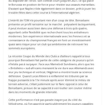
du dispositif de Terzić. Son contrat court jusqu’en 2027, ce qui place
le Borussia en position de force pour résister aux assauts marseillais.
D’autant que Naples rôde également dans ce dossier, prêt à jouer les
trouble-fêtes dans cette course à l’international algérien.
L’intérêt de l’OM n’a pourtant rien d’un coup de tête. Bensebaini
présente un profil rarissime sur le marché : polyvalent tactiquement,
il peut évoluer aussi bien dans une défense à trois qu’à quatre,
apportant cette flexibilité que recherchent tous les entraîneurs
modernes. Son expérience internationale avec les Fennecs et sa
connaissance du championnat français en font un investissement
quasi sans risque pour un club qui ambitionne de retrouver les
sommets européens.
La récente Coupe du Monde des Clubs a d’ailleurs rappelé à tous
pourquoi Bensebaini fait partie de cette catégorie de joueurs qu’on
n’hésite pas à surpayer. Face aux Mamelodi Sundowns, alors que les
« Brésiliens » sud-africains menaient la vie dure aux Allemands avec
leur jeu technique et vertical, l’Algérien a montré toute sa science
défensive. Quand Lucas Ribeiro a enflammé les tribunes par sa
frappe puissante à la 11e minute après avoir éliminé le milieu de
terrain adverse, c’était justement sur le flanc opposé à celui de
Bensebaini, preuve de sa capacité à verrouiller son couloir même
dans les moments de grande intensité.
Cette performance n’est pas passée inaperçue du côté du
Vélodrome, où l’on apprécie particulièrement les joueurs capables