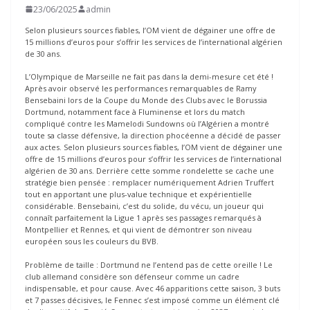
23/06/2025
admin
Selon plusieurs sources fiables, l’OM vient de dégainer une offre de
15 millions d’euros pour s’offrir les services de l’international algérien
de 30 ans.
L’Olympique de Marseille ne fait pas dans la demi-mesure cet été !
Après avoir observé les performances remarquables de Ramy
Bensebaini lors de la Coupe du Monde des Clubs avec le Borussia
Dortmund, notamment face à Fluminense et lors du match
compliqué contre les Mamelodi Sundowns où l’Algérien a montré
toute sa classe défensive, la direction phocéenne a décidé de passer
aux actes. Selon plusieurs sources fiables, l’OM vient de dégainer une
offre de 15 millions d’euros pour s’offrir les services de l’international
algérien de 30 ans. Derrière cette somme rondelette se cache une
stratégie bien pensée : remplacer numériquement Adrien Truffert
tout en apportant une plus-value technique et expérientielle
considérable. Bensebaini, c’est du solide, du vécu, un joueur qui
connaît parfaitement la Ligue 1 après ses passages remarqués à
Montpellier et Rennes, et qui vient de démontrer son niveau
européen sous les couleurs du BVB.
Problème de taille : Dortmund ne l’entend pas de cette oreille ! Le
club allemand considère son défenseur comme un cadre
indispensable, et pour cause. Avec 46 apparitions cette saison, 3 buts
et 7 passes décisives, le Fennec s’est imposé comme un élément clé