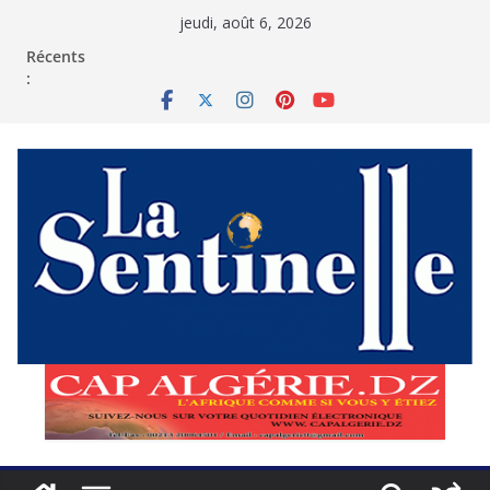
Passer
jeudi, août 6, 2026
au
contenu
Récents
: