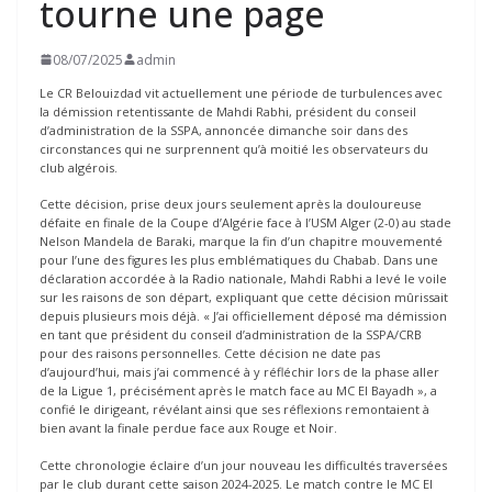
tourne une page
08/07/2025
admin
Le CR Belouizdad vit actuellement une période de turbulences avec
la démission retentissante de Mahdi Rabhi, président du conseil
d’administration de la SSPA, annoncée dimanche soir dans des
circonstances qui ne surprennent qu’à moitié les observateurs du
club algérois.
Cette décision, prise deux jours seulement après la douloureuse
défaite en finale de la Coupe d’Algérie face à l’USM Alger (2-0) au stade
Nelson Mandela de Baraki, marque la fin d’un chapitre mouvementé
pour l’une des figures les plus emblématiques du Chabab. Dans une
déclaration accordée à la Radio nationale, Mahdi Rabhi a levé le voile
sur les raisons de son départ, expliquant que cette décision mûrissait
depuis plusieurs mois déjà. « J’ai officiellement déposé ma démission
en tant que président du conseil d’administration de la SSPA/CRB
pour des raisons personnelles. Cette décision ne date pas
d’aujourd’hui, mais j’ai commencé à y réfléchir lors de la phase aller
de la Ligue 1, précisément après le match face au MC El Bayadh », a
confié le dirigeant, révélant ainsi que ses réflexions remontaient à
bien avant la finale perdue face aux Rouge et Noir.
Cette chronologie éclaire d’un jour nouveau les difficultés traversées
par le club durant cette saison 2024-2025. Le match contre le MC El