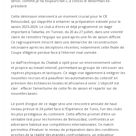
servir, comme je l’ai toujours fait », a conclu le désormais ex-
président.
Cette démission intervient à un moment crucial pour le CR
Belouizdad, qui s’apprête à entamer sa préparation estivale pour la
saison 2025-2026. Le club a d’ores et déjà programmé un stage
important à Tabarka, en Tunisie, du 20 au 27 juillet, dans une volonté
claire de remettre l’équipe sur pied après une fin de saison difficile.
Ce regroupement s’inscrit dans une démarche de reconstruction
nécessaire après les déceptions récentes, notamment cette finale de
Coupe d’Algérie perdue face à l’éternel rival usmiste.
Le staff technique du Chabab a opté pour un environnement calme
et propice au travail intensif, permettant au groupe de retrouver ses
repères physiques et tactiques. Ce stage vise également à intégrer les
nouvelles recrues et à peaufiner les automatismes du collectif en
prévision des échéances locales et africaines à venir. L’objectif est
clair : effacer l’amertume de cette fin de saison et repartir sur de
nouvelles bases.
Le point d’orgue de ce stage sera une rencontre amicale de haut
niveau prévue le 24 juillet face à l’Espérance de Tunis, l’un des clubs
les plus prestigieux du continent. Cette affiche promet d’être un
véritable test pour les hommes de Belouizdad, confrontés à un
adversaire habitué aux compétitions internationales. Ce match
permettra d’évaluer le niveau de préparation dans des conditions
proches de la réalité des grandes confrontations, un indicateur