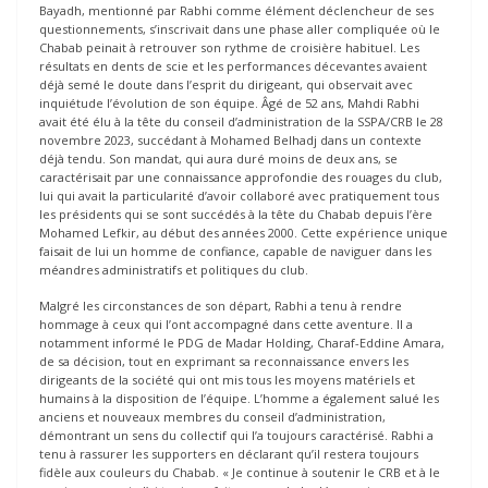
Bayadh, mentionné par Rabhi comme élément déclencheur de ses
questionnements, s’inscrivait dans une phase aller compliquée où le
Chabab peinait à retrouver son rythme de croisière habituel. Les
résultats en dents de scie et les performances décevantes avaient
déjà semé le doute dans l’esprit du dirigeant, qui observait avec
inquiétude l’évolution de son équipe. Âgé de 52 ans, Mahdi Rabhi
avait été élu à la tête du conseil d’administration de la SSPA/CRB le 28
novembre 2023, succédant à Mohamed Belhadj dans un contexte
déjà tendu. Son mandat, qui aura duré moins de deux ans, se
caractérisait par une connaissance approfondie des rouages du club,
lui qui avait la particularité d’avoir collaboré avec pratiquement tous
les présidents qui se sont succédés à la tête du Chabab depuis l’ère
Mohamed Lefkir, au début des années 2000. Cette expérience unique
faisait de lui un homme de confiance, capable de naviguer dans les
méandres administratifs et politiques du club.
Malgré les circonstances de son départ, Rabhi a tenu à rendre
hommage à ceux qui l’ont accompagné dans cette aventure. Il a
notamment informé le PDG de Madar Holding, Charaf-Eddine Amara,
de sa décision, tout en exprimant sa reconnaissance envers les
dirigeants de la société qui ont mis tous les moyens matériels et
humains à la disposition de l’équipe. L’homme a également salué les
anciens et nouveaux membres du conseil d’administration,
démontrant un sens du collectif qui l’a toujours caractérisé. Rabhi a
tenu à rassurer les supporters en déclarant qu’il restera toujours
fidèle aux couleurs du Chabab. « Je continue à soutenir le CRB et à le