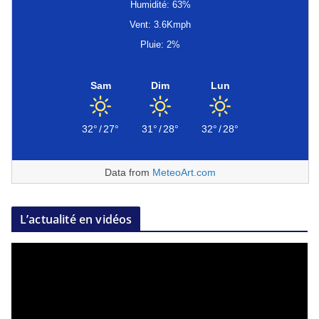
Humidité: 63%
Vent: 3.6Kmph
Pluie: 2%
Sam
Dim
Lun
32°
/
27°
31°
/
28°
32°
/
28°
Data from
MeteoArt.com
L’actualité en vidéos