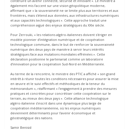
construire un avenir connecté, sécurisé et innovant ». Le ministre a
également mis l’accent sur une vision géopolitique moderne,
affirmant que « la souveraineté ne se limite plus aux territoires et aux
frontières, mais s’étend aux données, aux infrastructures numériques
et aux capacités technologiques ». Cette approche traduit une
compréhension aiguë des enjeux stratégiques du XXIe siècle.
Pour Zerrouki, « les relations algéro-italiennes doivent s’ériger en
modèle pionnier d’intégration numérique et de coopération
technologique commune, dans le but de renforcer la souveraineté
numérique des deux pays de manière à servir leurs intérêts
stratégiques face aux mutations mondiales effrénées ». Cette
déclaration positionne le partenariat comme un laboratoire
d’innovation pour la coopération Sud-Nord en Méditerranée.
Au terme de la rencontre, le ministre des PTIC a affiché « son grand
intérêt à réunir toutes les conditions nécessaires pour assurer la mise
en œuvre et le suivi effectifs et méthodiques de la teneur du
mémorandum », réaffirmant « l’engagement à prendre des mesures
pratiques et concrètes pour concrétiser cette coopération sur le
terrain, au mieux des deux pays ». Cette alliance technologique
algéro-italienne s’inscrit dans une dynamique plus large de
coopération méditerranéenne, où les enjeux numériques
deviennent déterminants pour l’avenir économique et
géostratégique des nations.
Samir Benisid