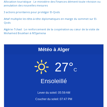
Allocation touristique : Le ministère des Finances dément toute révision ou
annulation des nouvelles mesures
3 actions prioritaires pour protéger El-Qods
Attaf multiplie les tête-à-tête diplomatiques en marge du sommet sur El-
Qods
Algérie-Tchad : Le renforcement de la coopération au cœur de la visite de
Mohamed Boukhari à N’Djamena
Météo à Alger
27°
C
Ensoleillé
Lever du soleil: 05:59 AM
Coucher du soleil: 07:47 PM