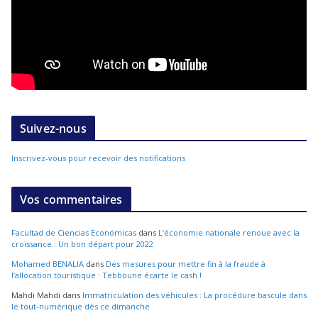
Suivez-nous
Inscrivez-vous pour recevoir des notifications
Vos commentaires
Facultad de Ciencias Económicas
dans
L’économie nationale renoue avec la
croissance : Un bon départ pour 2022
Mohamed BENALIA
dans
Des mesures pour mettre fin à la fraude à
l’allocation touristique : Tebboune écarte le cash !
Mahdi Mahdi
dans
Immatriculation des véhicules : La procédure bascule dans
le tout-numérique dès ce dimanche