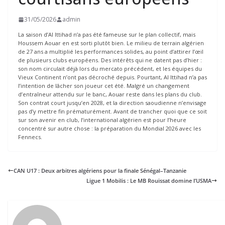
31/05/2026
admin
La saison d’Al Ittihad n’a pas été fameuse sur le plan collectif, mais
Houssem Aouar en est sorti plutôt bien. Le milieu de terrain algérien
de 27 ans a multiplié les performances solides, au point d’attirer l’œil
de plusieurs clubs européens. Des intérêts qui ne datent pas d’hier :
son nom circulait déjà lors du mercato précédent, et les équipes du
Vieux Continent n’ont pas décroché depuis. Pourtant, Al Ittihad n’a pas
l’intention de lâcher son joueur cet été. Malgré un changement
d’entraîneur attendu sur le banc, Aouar reste dans les plans du club.
Son contrat court jusqu’en 2028, et la direction saoudienne n’envisage
pas d’y mettre fin prématurément. Avant de trancher quoi que ce soit
sur son avenir en club, l’international algérien est pour l’heure
concentré sur autre chose : la préparation du Mondial 2026 avec les
Fennecs.
CAN U17 : Deux arbitres algériens pour la finale Sénégal–Tanzanie
Ligue 1 Mobilis : Le MB Rouissat domine l’USMA