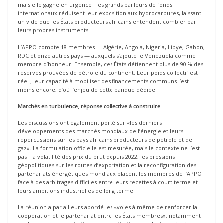
mais elle gagne en urgence : les grands bailleurs de fonds
internationaux réduisent leur exposition aux hydrocarbures, laissant
un vide que les États producteurs africains entendent combler par
leurs propres instruments.
L’APPO compte 18 membres — Algérie, Angola, Nigeria, Libye, Gabon,
RDC et onze autres pays — auxquels s’ajoute le Venezuela comme
membre d’honneur. Ensemble, ces États détiennent plus de 90 % des
réserves prouvées de pétrole du continent. Leur poids collectif est
réel ; leur capacité à mobiliser des financements communs l’est
moins encore, d’où l’enjeu de cette banque dédiée.
Marchés en turbulence, réponse collective à construire
Les discussions ont également porté sur «les derniers
développements des marchés mondiaux de l’énergie et leurs
répercussions sur les pays africains producteurs de pétrole et de
gaz». La formulation officielle est mesurée, mais le contexte ne l’est
pas : la volatilité des prix du brut depuis 2022, les pressions
géopolitiques sur les routes d’exportation et la reconfiguration des
partenariats énergétiques mondiaux placent les membres de l’APPO
face à des arbitrages difficiles entre leurs recettes à court terme et
leurs ambitions industrielles de long terme.
La réunion a par ailleurs abordé les «voies à même de renforcer la
coopération et le partenariat entre les États membres», notamment