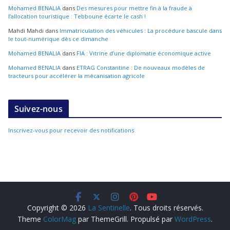
Mohamed BENALIA
dans
Des mesures pour mettre fin à la fraude à
l’allocation touristique : Tebboune écarte le cash !
Mahdi Mahdi
dans
Immatriculation des véhicules : La procédure bascule dans
le tout-numérique dès ce dimanche
Mohamed BENALIA
dans
FIA : Vitrine d’une diplomatie économique active
Mohamed BENALIA
dans
ETRAG Constantine : De nouveaux modèles de
tracteurs pour accélérer la mécanisation agricole
Suivez-nous
Inscrivez-vous pour recevoir des notifications
Copyright © 2026
La Sentinelle
. Tous droits réservés.
Theme
ColorMag
par ThemeGrill. Propulsé par
WordPress
.