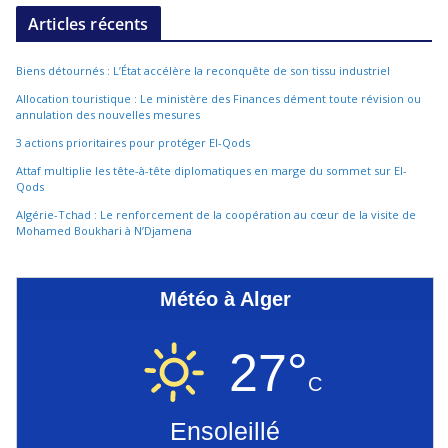
Articles récents
Biens détournés : L’État accélère la reconquête de son tissu industriel
Allocation touristique : Le ministère des Finances dément toute révision ou
annulation des nouvelles mesures
3 actions prioritaires pour protéger El-Qods
Attaf multiplie les tête-à-tête diplomatiques en marge du sommet sur El-
Qods
Algérie-Tchad : Le renforcement de la coopération au cœur de la visite de
Mohamed Boukhari à N’Djamena
Météo à Alger
27°
C
Ensoleillé