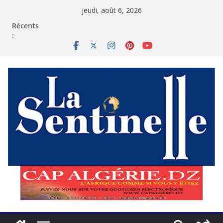
Passer
jeudi, août 6, 2026
au
contenu
Récents
: