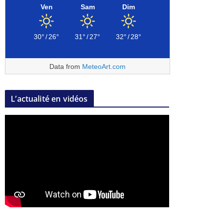
Ven
Sam
Dim
30°
/
26°
31°
/
27°
32°
/
28°
Data from
MeteoArt.com
L’actualité en vidéos