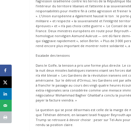
l’agression israélienne contre les terres de la République li
l’intérieur du territoire libanais et l’atteinte à sa souverai
responsabilités pour mettre fin à cette agression et freiner l
». L’Union européenne a également haussé le ton : le porte-p
militaire » et respecte « la souveraineté et l’intégrité terri
épreuves » et « n’a pas choisi cette guerre ». Le Conseil de 
France. Deux ministres européens en route pour Beyrouth 
homologue norvégien Asmund Aukrust — ont dû faire demi-tour
qui s’aggrave rapidement », selon Berlin. « Plus de 3 000 pe
rend encore plus important de montrer notre solidarité », a
Escalade des tensions
Dans le Golfe, la tension a pris une forme plus directe. L
la nuit deux missiles balistiques iraniens visant ses forces
n’a été blessé ». Les Gardiens de la révolution iraniens ont 
américaine. Sur le détroit d’Ormuz, les Gardiens ont par ail
à franchir le passage au cours des vingt-quatre heures écoul
extra-régionales sera considérée comme une menace imminen
négociateur Mohammad Bagher Ghalibaf a conclu la journée s
payer la facture viendra. »
La question qui se pose désormais est celle de la marge de
que Téhéran dément, en laissant Israël frapper Beyrouth apr
Trump se retrouve à devoir choisir : peser sur Tel-Aviv pour p
rendu sa position claire.