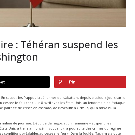
ire : Téhéran suspend les
shington
et
Pin
 cause : les frappes israéliennes qui s’abattent depuis plusieurs jours sur le
 cessez-le-feu conclu le 8 avril avec les États-Unis, au lendemain de l’attaque
ne journée de crises en cascade, de Beyrouth à Ormuz, qui a mis à nu la
n milieu de journée. L’équipe de négociation iranienne « suspend les
 États-Unis, a-t-elle annoncé, invoquant « la poursuite des crimes du régime
 des conditions préalables au cessez-le-feu ». Dans la foulée, Tasnim a ajouté