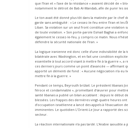
que l’Iran et « l’axe de la résistance » avaient décidé de « 
notamment le détroit de Bab Al-Mandab, afin de punir les sion
Le ton avait été donné plus tôt dans la matinée par le chef d
garde sans ambiguïté : « Le cessez-le-feu entre l’Iran et les 
Liban. Sa violation sur un seul front constitue une violation 
de toute violation. » Son porte-parole Esmaïl Baghaï a enfonc
également le cessez-le-feu, y compris ce matin. Nous n’hés
défendre la sécurité nationale de l’Iran. »
La logique iranienne est donc celle d’une indivisibilité de la
bilatérale avec Washington, et en fait une condition explicite
essentielle à tout accord visant à mettre fin à la guerre », 
ces derniers jours comme un point d’avancée — affirmant que
apporté un démenti de fond : « Aucune négociation n’a eu lieu
mettre fin à la guerre. »
Pendant ce temps, Beyrouth brûlait. Le président libanais Jos
féroce et condamnable », promettant d’œuvrer pour mettre fi
santé libanais a publié un bilan accablant : depuis le début d
blessées. Les frappes des dernières vingt-quatre heures ont
d’occupation israélienne a lancé des appels à l’évacuation
imminentes. Le quotidien L’Orient-Le Jour a rapporté des s
secteur.
La réaction internationale n’a pas tardé. L’Arabie saoudite