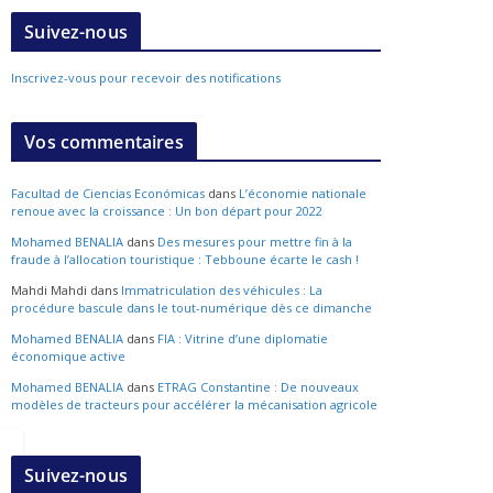
Suivez-nous
Inscrivez-vous pour recevoir des notifications
Vos commentaires
Facultad de Ciencias Económicas
dans
L’économie nationale
renoue avec la croissance : Un bon départ pour 2022
Mohamed BENALIA
dans
Des mesures pour mettre fin à la
fraude à l’allocation touristique : Tebboune écarte le cash !
Mahdi Mahdi
dans
Immatriculation des véhicules : La
procédure bascule dans le tout-numérique dès ce dimanche
Mohamed BENALIA
dans
FIA : Vitrine d’une diplomatie
économique active
Mohamed BENALIA
dans
ETRAG Constantine : De nouveaux
modèles de tracteurs pour accélérer la mécanisation agricole
Suivez-nous