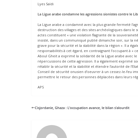
Lyes Saïdi
La Ligue arabe condamne les agressions sionistes contre le Li
La Ligue arabe a condamné avec la plus grande fermeté l’agres
destruction des villages et des sites archéologiques dans le 
actes constituent « une violation flagrante de la souverainet
insisté, dans un communiqué publié dimanche soir, sur la né
grave pour la sécurité et la stabilité dans la région ». Il a 
responsabilités à cet égard, en contraignant l’occupant à « ce
Aboul Gheit a exprimé la solidarité de la Ligue arabe avec le 
répercussions de cette agression. Il a également exprimé so
rétablir la sécurité et la stabilité et étendre l’autorité de 
Conseil de sécurité onusien d’oeuvrer à un cessez-le-feu immé
permettre le retour des personnes déplacées dans leurs régi
APS
Cisjordanie, Ghaza : L’occupation avance, le bilan s’alourdit