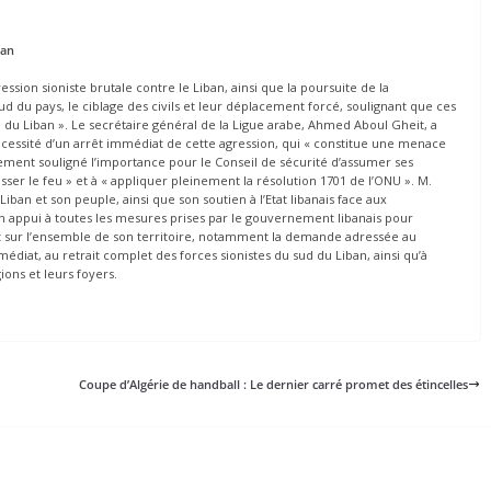
ban
sion sioniste brutale contre le Liban, ainsi que la poursuite de la
sud du pays, le ciblage des civils et leur déplacement forcé, soulignant que ces
é du Liban ». Le secrétaire général de la Ligue arabe, Ahmed Aboul Gheit, a
cessité d’un arrêt immédiat de cette agression, qui « constitue une menace
également souligné l’importance pour le Conseil de sécurité d’assumer ses
sser le feu » et à « appliquer pleinement la résolution 1701 de l’ONU ». M.
Liban et son peuple, ainsi que son soutien à l’Etat libanais face aux
n appui à toutes les mesures prises par le gouvernement libanais pour
l’Etat sur l’ensemble de son territoire, notamment la demande adressée au
diat, au retrait complet des forces sionistes du sud du Liban, ainsi qu’à
ons et leurs foyers.
Coupe d’Algérie de handball : Le dernier carré promet des étincelles