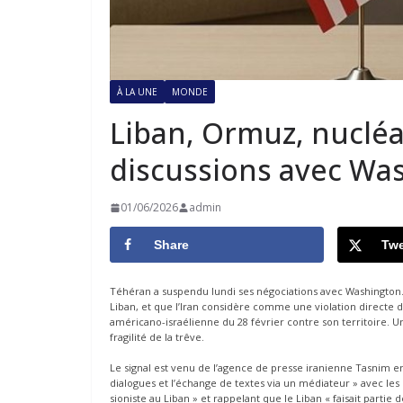
À LA UNE
MONDE
Liban, Ormuz, nucléa
discussions avec Wa
01/06/2026
admin
Share
Twe
Téhéran a suspendu lundi ses négociations avec Washington. En
Liban, et que l’Iran considère comme une violation directe du
américano-israélienne du 28 février contre son territoire. U
fragilité de la trêve.
Le signal est venu de l’agence de presse iranienne Tasnim e
dialogues et l’échange de textes via un médiateur » avec les
sioniste au Liban » et rappelant que le Liban « faisait partie