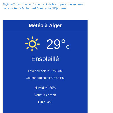
Algérie-Tchad : Le renforcement de la coopération au cœur
de la visite de Mohamed Boukhari à N’Djamena
Météo à Alger
29°
C
Ensoleillé
Lever du soleil: 05:58 AM
Coucher du soleil: 07:48 PM
Humidité: 56%
Vent: 9.4Kmph
Pluie: 4%