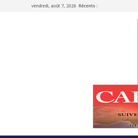
Passer
vendredi, août 7, 2026
Récents :
au
contenu