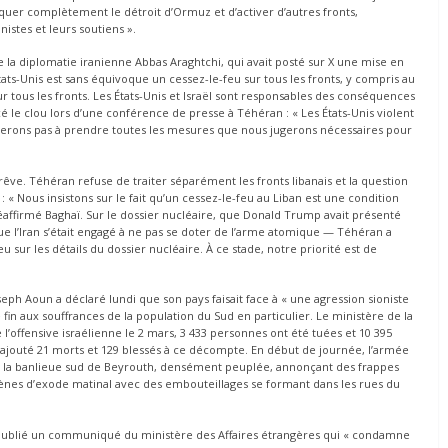
bloquer complètement le détroit d’Ormuz et d’activer d’autres fronts,
istes et leurs soutiens ».
e la diplomatie iranienne Abbas Araghtchi, qui avait posté sur X une mise en
États-Unis est sans équivoque un cessez-le-feu sur tous les fronts, y compris au
sur tous les fronts. Les États-Unis et Israël sont responsables des conséquences
é le clou lors d’une conférence de presse à Téhéran : « Les États-Unis violent
iterons pas à prendre toutes les mesures que nous jugerons nécessaires pour
 trêve. Téhéran refuse de traiter séparément les fronts libanais et la question
 : « Nous insistons sur le fait qu’un cessez-le-feu au Liban est une condition
a réaffirmé Baghaï. Sur le dossier nucléaire, que Donald Trump avait présenté
 l’Iran s’était engagé à ne pas se doter de l’arme atomique — Téhéran a
 sur les détails du dossier nucléaire. À ce stade, notre priorité est de
eph Aoun a déclaré lundi que son pays faisait face à « une agression sioniste
n aux souffrances de la population du Sud en particulier. Le ministère de la
e l’offensive israélienne le 2 mars, 3 433 personnes ont été tuées et 10 395
 ajouté 21 morts et 129 blessés à ce décompte. En début de journée, l’armée
 de la banlieue sud de Beyrouth, densément peuplée, annonçant des frappes
cènes d’exode matinal avec des embouteillages se formant dans les rues du
 a publié un communiqué du ministère des Affaires étrangères qui « condamne