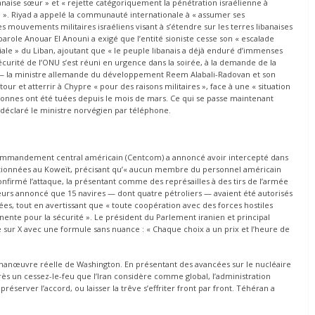
banaise sœur » et « rejette catégoriquement la pénétration israélienne à
neté ». Riyad a appelé la communauté internationale à « assumer ses
es mouvements militaires israéliens visant à s’étendre sur les terres libanaises
arole Anouar El Anouni a exigé que l’entité sioniste cesse son « escalade
toriale » du Liban, ajoutant que « le peuple libanais a déjà enduré d’immenses
sécurité de l’ONU s’est réuni en urgence dans la soirée, à la demande de la
— la ministre allemande du développement Reem Alabali-Radovan et son
 et atterrir à Chypre « pour des raisons militaires », face à une « situation
rsonnes ont été tuées depuis le mois de mars. Ce qui se passe maintenant
 déclaré le ministre norvégien par téléphone.
e commandement central américain (Centcom) a annoncé avoir intercepté dans
 stationnées au Koweït, précisant qu’« aucun membre du personnel américain
confirmé l’attaque, la présentant comme des représailles à des tirs de l’armée
leurs annoncé que 15 navires — dont quatre pétroliers — avaient été autorisés
ées, tout en avertissant que « toute coopération avec des forces hostiles
te pour la sécurité ». Le président du Parlement iranien et principal
ur X avec une formule sans nuance : « Chaque choix a un prix et l’heure de
 manœuvre réelle de Washington. En présentant des avancées sur le nucléaire
ès un cessez-le-feu que l’Iran considère comme global, l’administration
réserver l’accord, ou laisser la trêve s’effriter front par front. Téhéran a