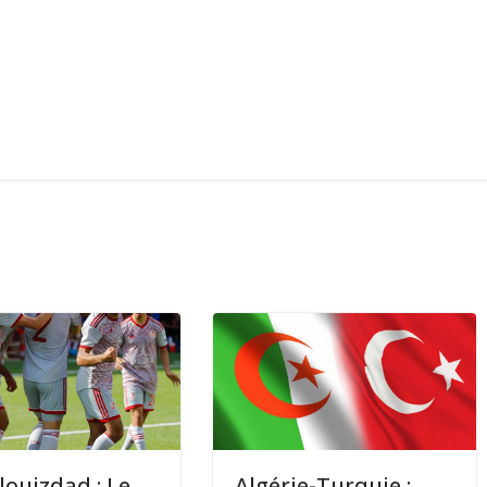
louizdad : Le
Algérie-Turquie :